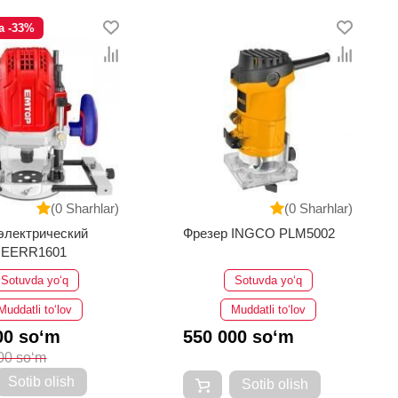
a -33%
(0 Sharhlar)
(0 Sharhlar)
электрический
Фрезер INGCO PLM5002
EERR1601
Sotuvda yo‘q
Sotuvda yo‘q
Muddatli to‘lov
Muddatli to‘lov
00 so‘m
550 000 so‘m
00 so‘m
Sotib olish
Sotib olish