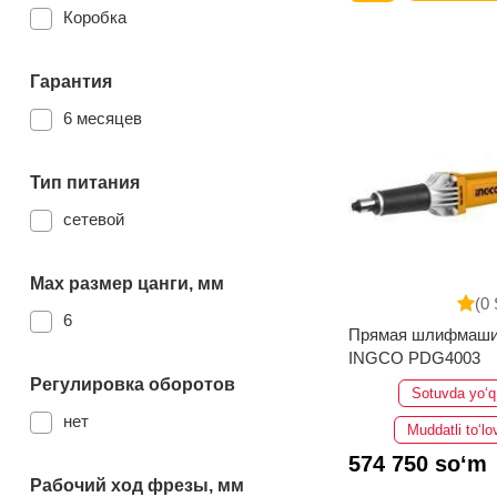
Коробка
Гарантия
6 месяцев
Тип питания
сетевой
Мах размер цанги, мм
(0 
6
Прямая шлифмаши
INGCO PDG4003
Регулировка оборотов
Sotuvda yo‘q
нет
Muddatli to‘lo
574 750 so‘m
Рабочий ход фрезы, мм