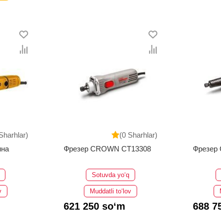
Sharhlar)
(0 Sharhlar)
на
Фрезер CROWN CT13308
Фрезер
Sotuvda yo‘q
v
Muddatli to‘lov
621 250 so‘m
688 7