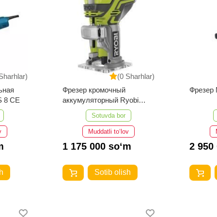
Sharhlar)
(0 Sharhlar)
ьная
Фрезер кромочный
Фрезер 
 8 CE
аккумуляторный Ryobi
R18TR-0 ONE+ 5133002917
Sotuvda bor
v
Muddatli to‘lov
m
1 175 000 so‘m
2 950
h
Sotib olish