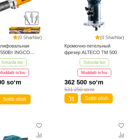
(0 Sharhlar)
(0 Sharhlar)
лифовальная
Кромочно-петельный
 550Вт INGCO
фрезер ALTECO TM 500
1
Sotuvda bor
Sotuvda bor
Muddatli to‘lov
Muddatli to‘lov
00 so‘m
362 500 so‘m
531 250 so‘m
Sotib olish
Sotib olish