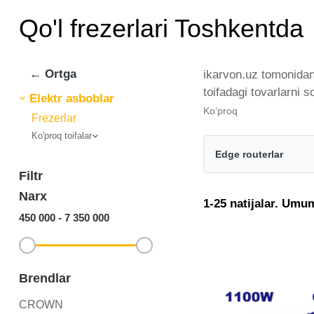
Qo'l frezerlari Toshkentda
← Ortga
ikarvon.uz tomonidan 
toifadagi tovarlarni 
Elektr asboblar
brendlar tomonidan ta
Ko‘proq
Frezerlar
istalgan miqdorda ye
Ko'proq toifalar
frezerlari - bu eng ke
Edge routerlar
Filtr
Narx
1-25 natijalar. Umu
450 000
-
7 350 000
Brendlar
CROWN