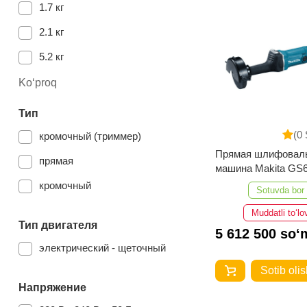
1.7 кг
2.1 кг
5.2 кг
Ko‘proq
Тип
(0 
кромочный (триммер)
Прямая шлифовал
прямая
машина Makita GS
кромочный
Sotuvda bor
Muddatli to‘lo
Тип двигателя
5 612 500 so‘
электрический - щеточный
Sotib olis
Напряжение