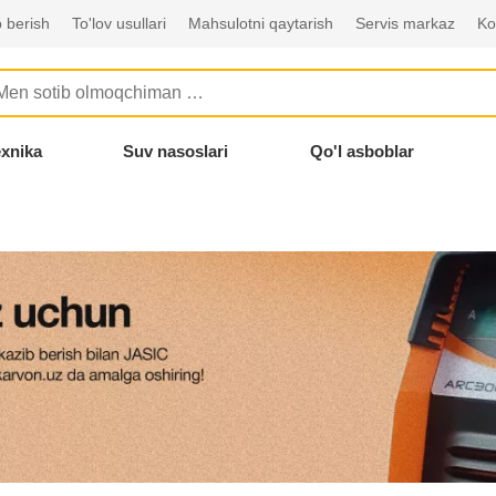
 berish
To'lov usullari
Mahsulotni qaytarish
Servis markaz
Ko
exnika
Suv nasoslari
Qo'l asboblar