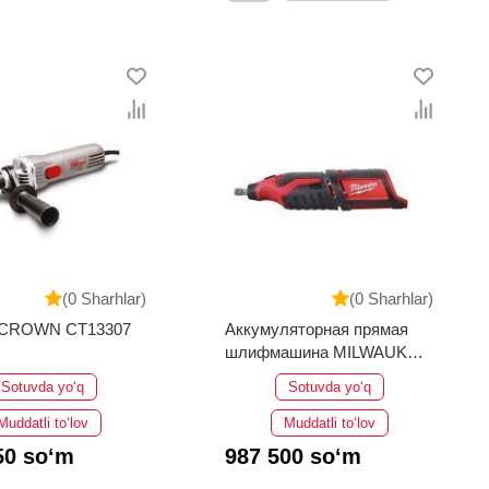
(0 Sharhlar)
(0 Sharhlar)
 CROWN CT13307
Аккумуляторная прямая
шлифмашина MILWAUKEE
C12 RT-0 4933427183
Sotuvda yo‘q
Sotuvda yo‘q
Muddatli to‘lov
Muddatli to‘lov
50 so‘m
987 500 so‘m