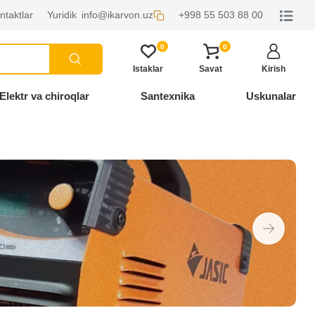
ntaktlar
Yuridik
info@ikarvon.uz
+998 55 503 88 00
0
0
Istaklar
Savat
Kirish
Elektr va chiroqlar
Santexnika
Uskunalar