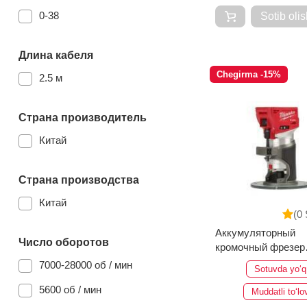
0-38
Sotib olis
Длина кабеля
Chegirma -15%
2.5 м
Страна производитель
Китай
Страна производства
Китай
(0 
Аккумуляторный
Число оборотов
кромочный фрезер
Milwaukee M18FTR
7000-28000 об / мин
Sotuvda yo‘q
5600 об / мин
Muddatli to‘lo