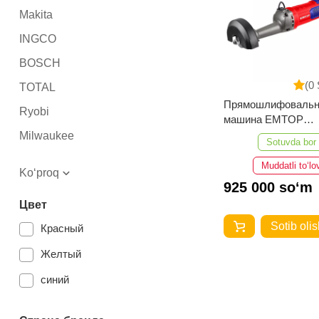
Makita
INGCO
BOSCH
(0 
TOTAL
Прямошлифовальн
Ryobi
машина EMTOP
ESTG11001
Milwaukee
Sotuvda bor
Muddatli to‘lo
Ko‘proq
925 000 so‘m
Цвет
Sotib olis
Красный
Желтый
синий