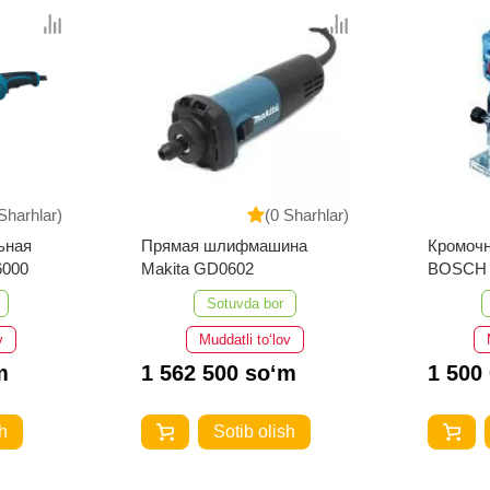
Sharhlar)
(0 Sharhlar)
ьная
Прямая шлифмашина
Кромоч
6000
Makita GD0602
BOSCH 
Professi
Sotuvda bor
v
Muddatli to‘lov
m
1 562 500 so‘m
1 500
h
Sotib olish