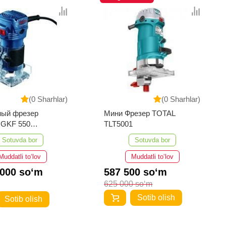
(0 Sharhlar)
(0 Sharhlar)
ный фрезер
Мини Фрезер TOTAL
GKF 550
TLT5001
onal
Sotuvda bor
Sotuvda bor
Muddatli to‘lov
Muddatli to‘lov
 000 so‘m
587 500 so‘m
625 000 so‘m
Sotib olish
Sotib olish