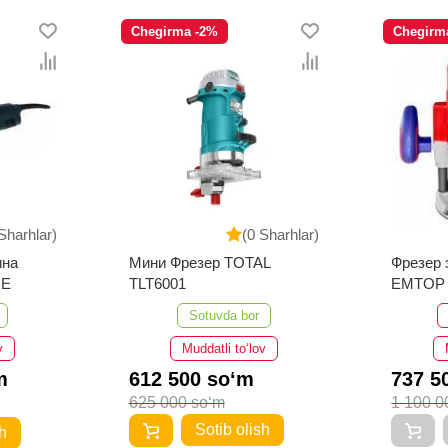
Chegirma -2%
Chegirm
Sharhlar)
(0 Sharhlar)
на
Мини Фрезер TOTAL
Фрезер 
CE
TLT6001
EMTOP 
Sotuvda bor
v
Muddatli to‘lov
m
612 500 so‘m
737 5
625 000 so‘m
1 100 0
Sotib olish
h