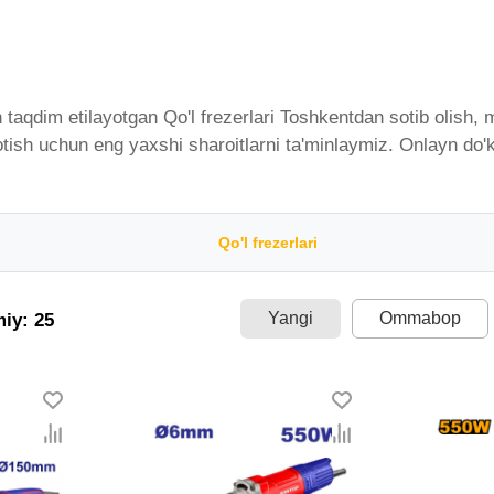
taqdim etilayotgan Qo'l frezerlari Toshkentdan sotib olish, 
sotish uchun eng yaxshi sharoitlarni ta'minlaymiz. Onlayn do'k
qdim etilgan bo'lib, ularning ro'yxati doimiy ravishda kenga
tkazib beramiz. Bularning barchasi O'zbekistondagi eng yaxs
ng narxlar oralig'i. Va bu yerda Qo'l frezerlari toifasidagi h
Qo'l frezerlari
Yangi
Ommabop
miy: 25