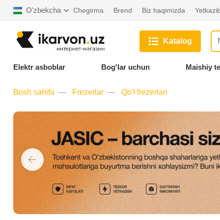
Oʻzbekcha
Chegirma
Brend
Biz haqimizda
Yetkazib
Katalog
Elektr asboblar
Bog'lar uchun
Maishiy t
Bosh sahifa
Frezerlar
Qo'l frezerlari