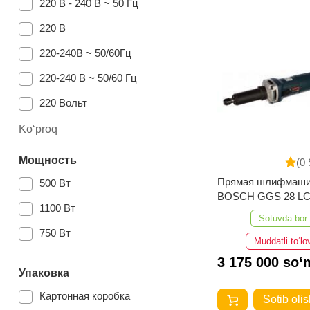
220 В - 240 В ~ 50 Гц
220 В
220-240В ~ 50/60Гц
220-240 В ~ 50/60 Гц
220 Вольт
Ko‘proq
Мощность
(0 
Прямая шлифмаши
500 Вт
BOSCH GGS 28 L
1100 Вт
Sotuvda bor
750 Вт
Muddatli to‘lo
3 175 000 so‘
Упаковка
Картонная коробка
Sotib olis