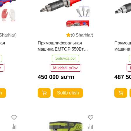
Sharhlar)
(0 Sharhlar)
ая
Прямошлифовальная
Прямош
машина EMTOP 550Вт
машина
EDGD5501
PDG550
Sotuvda bor
v
Muddatli to‘lov
450 000 so‘m
487 5
h
Sotib olish