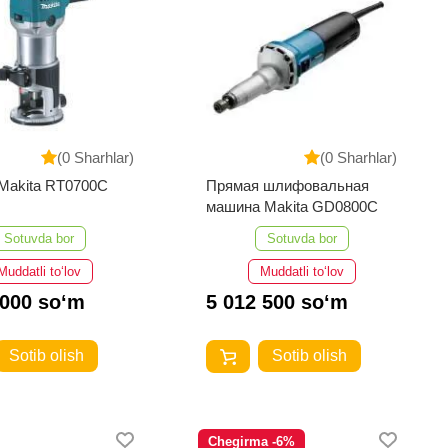
(0 Sharhlar)
(0 Sharhlar)
Makita RT0700C
Прямая шлифовальная
машина Makita GD0800C
Sotuvda bor
Sotuvda bor
Muddatli to‘lov
Muddatli to‘lov
 000 so‘m
5 012 500 so‘m
Sotib olish
Sotib olish
Chegirma -6%