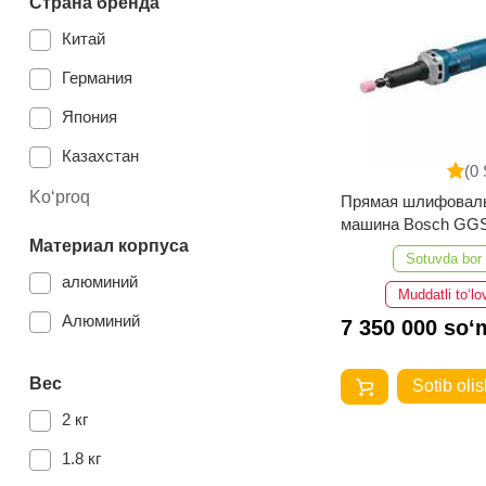
Страна бренда
Китай
Германия
Япония
Казахстан
(0 
Ko‘proq
Прямая шлифовал
машина Bosch GGS
Материал корпуса
Sotuvda bor
алюминий
Muddatli to‘lo
Алюминий
7 350 000 so‘
Вес
Sotib olis
2 кг
1.8 кг