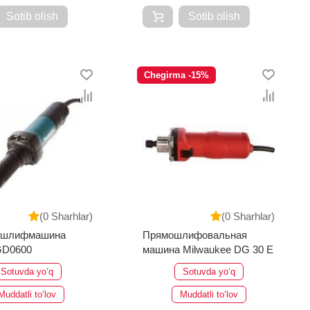
Sotib olish
Sotib olish
Chegirma -15%
(0 Sharhlar)
(0 Sharhlar)
 шлифмашина
Прямошлифовальная
GD0600
машина Milwaukee DG 30 E
Sotuvda yo‘q
Sotuvda yo‘q
Muddatli to‘lov
Muddatli to‘lov