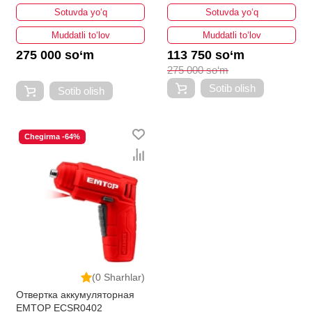
Sotuvda yo‘q
Sotuvda yo‘q
Muddatli to‘lov
Muddatli to‘lov
275 000 so‘m
113 750 so‘m
275 000 so‘m
Sotib olish
Sotib olish
Chegirma -64%
(0 Sharhlar)
Отвертка аккумуляторная
EMTOP ECSR0402