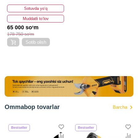
Sotuvda yo‘q
Muddatli to‘lov
65 000 so‘m
178 750 so‘m
Sotib olish
Ommabop tovarlar
Barcha
Bestseller
Bestseller