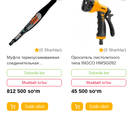
(0 Sharhlar)
(0 Sharhlar)
Муфта термоусаживаемая
Ороситель пистолетного
соединительная
типа INGCO HWSG092
3СТп-10У-35...50
Sotuvda bor
Sotuvda bor
Muddatli to‘lov
Muddatli to‘lov
812 500 so‘m
45 500 so‘m
Sotib olish
Sotib olish