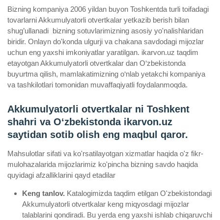
Bizning kompaniya 2006 yildan buyon Toshkentda turli toifadagi
tovarlarni Akkumulyatorli otvertkalar yetkazib berish bilan
shug’ullanadi ­ bizning sotuvlarimizning asosiy yo'nalishlaridan
biridir. Onlayn do'konda ulgurji va chakana savdodagi mijozlar
uchun eng yaxshi imkoniyatlar yaratilgan. ikarvon.uz taqdim
etayotgan Akkumulyatorli otvertkalar dan O‘zbekistonda
buyurtma qilish, mamlakatimizning o‘nlab yetakchi kompaniya
va tashkilotlari tomonidan muvaffaqiyatli foydalanmoqda.
Akkumulyatorli otvertkalar ni Toshkent
shahri va Oʻzbekistonda ikarvon.uz
saytidan sotib olish eng maqbul qaror.
Mahsulotlar sifati va ko'rsatilayotgan xizmatlar haqida o'z fikr-
mulohazalarida mijozlarimiz ko'pincha bizning savdo haqida
quyidagi afzalliklarini qayd etadilar
Keng tanlov.
Katalogimizda taqdim etilgan O'zbekistondagi
Akkumulyatorli otvertkalar keng miqyosdagi mijozlar
talablarini qondiradi. Bu yerda eng yaxshi ishlab chiqaruvchi