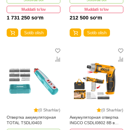
Muddatli to‘lov
Muddatli to‘lov
1 731 250 so‘m
212 500 so‘m
Sotib olish
Sotib olish
(0 Sharhlar)
(0 Sharhlar)
Отвертка аккумуляторная
Аккумуляторная отвертка
TOTAL TSDLI0403
INGCO CSDLI0802 8В в
Ташкенте и Узбекистане