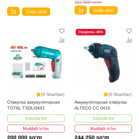
162 500 so‘m
Sotib olish
Sotib olish
Chegirma -46%
(0 Sharhlar)
(0 Sharhlar)
Отвертка аккумуляторная
Аккумуляторная отвёртка
TOTAL TSDLI0442
ALTECO СС 0416
Sotuvda bor
Sotuvda bor
Muddatli to‘lov
Muddatli to‘lov
200 000 so‘m
244 250 so‘m