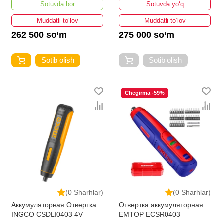
Sotuvda bor
Sotuvda yo‘q
Muddatli to‘lov
Muddatli to‘lov
262 500 so‘m
275 000 so‘m
Sotib olish
Sotib olish
Chegirma -59%
(0 Sharhlar)
(0 Sharhlar)
Аккумуляторная Отвертка
Отвертка аккумуляторная
INGCO CSDLI0403 4V
EMTOP ECSR0403