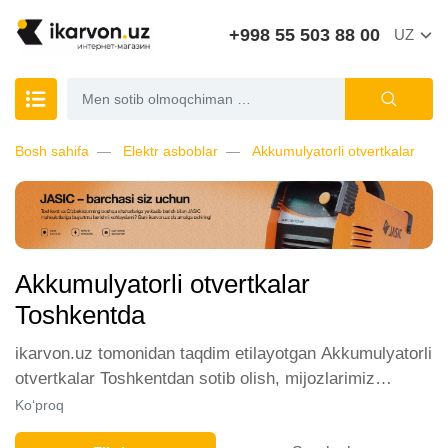
+998 55 503 88 00
UZ
Bosh sahifa
Elektr asboblar
Akkumulyatorli otvertkalar
Akkumulyatorli otvertkalar
Toshkentda
ikarvon.uz tomonidan taqdim etilayotgan Akkumulyatorli
otvertkalar Toshkentdan sotib olish, mijozlarimiz
orasida katta talabga ega. Biz ushbu toifadagi tovarlarni
Ko‘proq
sotish uchun eng yaxshi sharoitlarni ta'minlaymiz.