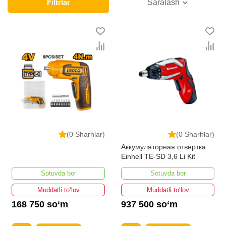
Onlayn do'konda Akkumulyatorli otvertkalar yetakchi
Filtrlar
Saralash
ishlab chiqaruvchilar va brendlar tomonidan taqdim
etilgan bo'lib, ularning ro'yxati doimiy ravishda kengayib
bormoqda. Biz butun mamlakat bo'ylab tovarlarni
istalgan miqdorda yetkazib beramiz. Bularning barchasi
O'zbekistondagi eng yaxshi narx bilan qo’shimcha
qilingan, ikarvon.uz dan Akkumulyatorli otvertkalar - bu
eng keng narxlar oralig'i. Va bu yerda Akkumulyatorli
otvertkalar toifasidagi har bir element uchun optimal
narx mavjud.
(0 Sharhlar)
(0 Sharhlar)
Аккумуляторная отвертка
Einhell TE-SD 3,6 Li Kit
Sotuvda bor
Sotuvda bor
Muddatli to‘lov
Muddatli to‘lov
168 750 so‘m
937 500 so‘m