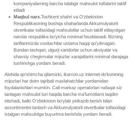
kompaniyalarning barcha talabgir mahsulot toifalarini taklif
etiladi
Maqbul narx.
Toshkent shahri va O‘zbekiston
Respublikasining boshqa shaharlarida Akkumulyatorli
otvertkalar toifasidagi mahsulotlar uchun taklif etilayotgan
narxlar respublika bo‘yicha minimal hisoblanadi. Bizning
tariflarimizda vositachilar ustama haqqi qo’yilmagan.
Bundan tashqari, ulgurji xaridorlar uchun aksiyalar va
shaxsiy chegirmalar mijozlar xarajatlarini minimal darajaga
tushirishga yordam beradi.
Alohida qo‘shimcha qilamizki, ikarvon.uz internet-do‘konining
mijozlari har doim tajribali maslahatchilar yordamidan
foydalanishlari mumkin. Call-markaz operatorlari nafaqat siz
tanlagan mahsulot turi haqida barcha ma’lumotlarni taqdim
etishadi, balki O‘zbekiston bo‘ylab yetkazib berish bilan
assortimentni tanlash va Akkumulyatorli otvertkalar toifasidagi
istalgan mahsulotga buyurtma berishda yordam beradi.