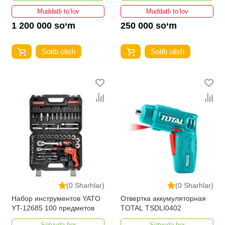
Muddatli to‘lov
Muddatli to‘lov
1 200 000 so‘m
250 000 so‘m
Sotib olish
Sotib olish
(0 Sharhlar)
(0 Sharhlar)
Набор инструментов YATO
Отвертка аккумуляторная
YT-12685 100 предметов
TOTAL TSDLI0402
Sotuvda bor
Sotuvda bor