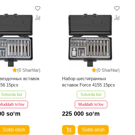
(0 Sharhlar)
(0 Sharhlar)
вездочных вставок
Набор шестигранных
156 15pcs
вставок Force 4155 15pcs
Sotuvda bor
Sotuvda bor
Muddatli to‘lov
Muddatli to‘lov
00 so‘m
225 000 so‘m
Sotib olish
Sotib olish