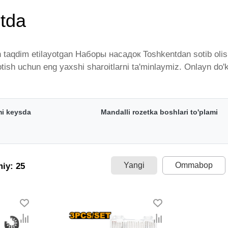
tda
 taqdim etilayotgan Наборы насадок Toshkentdan sotib olish
 sotish uchun eng yaxshi sharoitlarni ta'minlaymiz. Onlayn d
qdim etilgan bo'lib, ularning ro'yxati doimiy ravishda kenga
tkazib beramiz. Bularning barchasi O'zbekistondagi eng yaxs
eng keng narxlar oralig'i. Va bu yerda Наборы насадок toif
mi keysda
Mandalli rozetka boshlari to'plami
Yangi
Ommabop
miy: 25