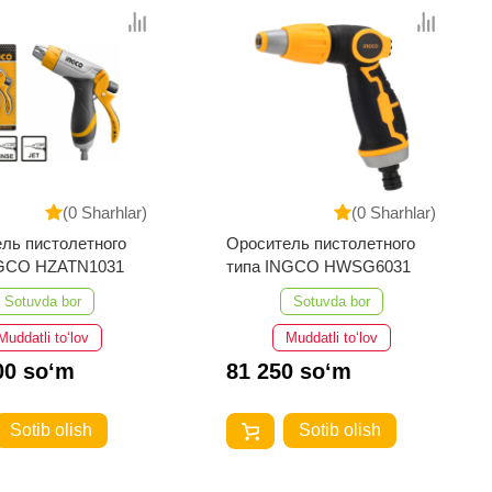
(0 Sharhlar)
(0 Sharhlar)
ль пистолетного
Ороситель пистолетного
NGCO HZATN1031
типа INGCO HWSG6031
Sotuvda bor
Sotuvda bor
Muddatli to‘lov
Muddatli to‘lov
00 so‘m
81 250 so‘m
Sotib olish
Sotib olish