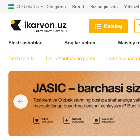
Oʻzbekcha
Chegirma
Brend
Biz haqimizda
Yetkazib
Katalog
Elektr asboblar
Bog'lar uchun
Maishiy t
Bosh sahifa
Qo'l asboblari to'plami
Наборы насад