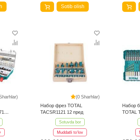
h
Sotib olish
Sharhlar)
(0 Sharhlar)
Набор фрез TOTAL
Набор б
71
TACSR1121 12 пред
TOTAL 
предме
Sotuvda bor
v
Muddatli to‘lov