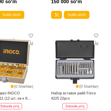
00 so‘m
150 000 so‘m
Sotib olish
Sotib olish
(0 Sharhlar)
(0 Sharhlar)
фрез INGCO
Набор вставок райб Force
1 (12 шт; хв-к 8
4225 22pcs
Sotuvda yo‘q
Sotuvda yo‘q