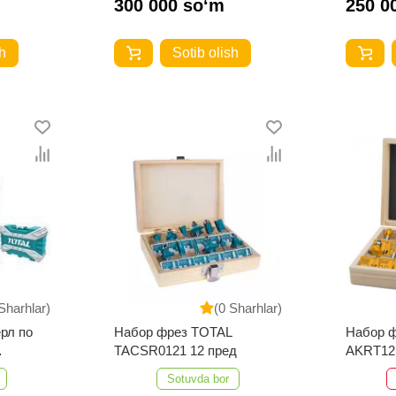
300 000 so‘m
250 0
h
Sotib olish
Sharhlar)
(0 Sharhlar)
рл по
Набор фрез TOTAL
Набор 
TACSR0121 12 пред
AKRT121
мм)
Sotuvda bor