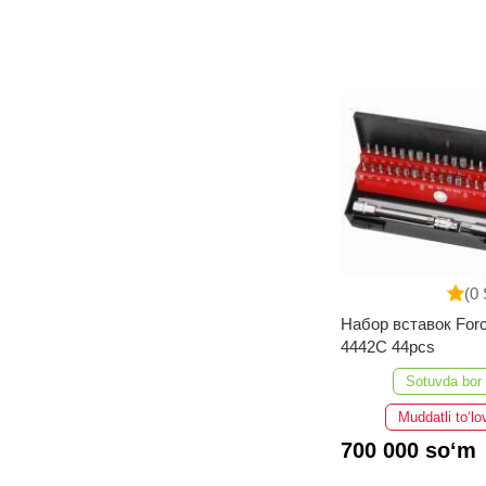
(0 
Набор вставок For
4442C 44pcs
Sotuvda bor
Muddatli to‘lo
700 000 so‘m