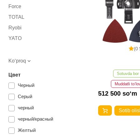
Force
TOTAL
Ryobi
YATO
(0 
Ko‘proq
Sotuvda bor
Цвет
Muddatli to‘lo
Черный
512 500 so‘m
Серый
черный
Sotib olis
черный/красный
Желтый