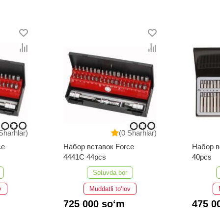
Sharhlar)
(0 Sharhlar)
ce
Набор вставок Force
Набор в
4441C 44pcs
40pcs
Sotuvda bor
v
Muddatli to‘lov
725 000 so‘m
475 0