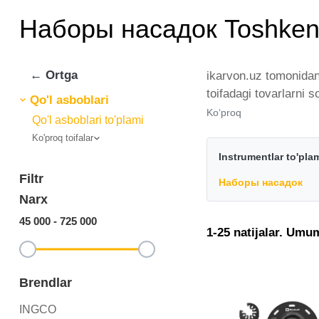
Наборы насадок Toshken
← Ortga
ikarvon.uz tomonidan
toifadagi tovarlarni
Qo'l asboblari
brendlar tomonidan ta
Ko‘proq
Qo'l asboblari to'plami
istalgan miqdorda ye
Ko'proq toifalar
Наборы насадок - bu 
Instrumentlar to'pla
Filtr
Наборы насадок
Narx
45 000
-
725 000
1-25 natijalar. Umu
Brendlar
INGCO