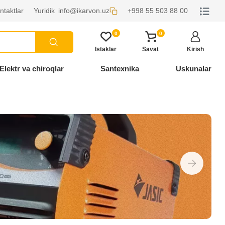
ntaktlar
Yuridik
info@ikarvon.uz
+998 55 503 88 00
0
0
Istaklar
Savat
Kirish
Elektr va chiroqlar
Santexnika
Uskunalar