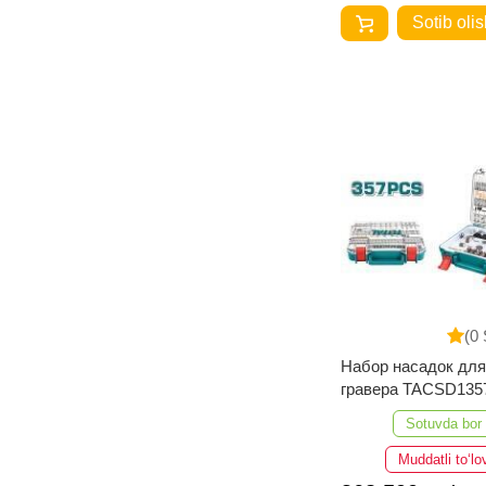
Sotib olis
(0 
Набор насадок для
гравера TACSD135
357шт
Sotuvda bor
Muddatli to‘lo