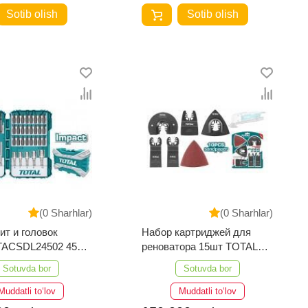
Sotib olish
Sotib olish
(0 Sharhlar)
(0 Sharhlar)
ит и головок
Набор картриджей для
TACSDL24502 45
реноватора 15шт TOTAL
тов
TAKTMT1502
Sotuvda bor
Sotuvda bor
Muddatli to‘lov
Muddatli to‘lov