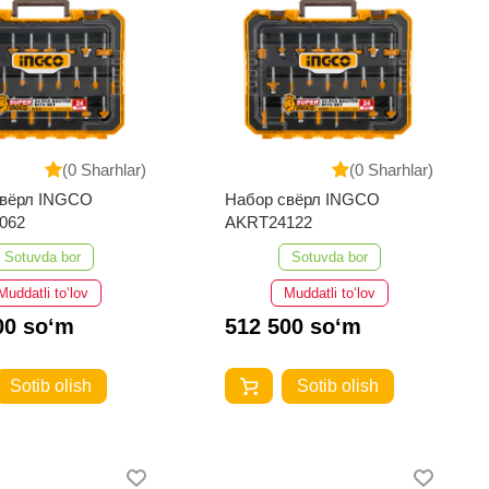
(0 Sharhlar)
(0 Sharhlar)
свёрл INGCO
Набор свёрл INGCO
062
AKRT24122
Sotuvda bor
Sotuvda bor
Muddatli to‘lov
Muddatli to‘lov
00 so‘m
512 500 so‘m
Sotib olish
Sotib olish