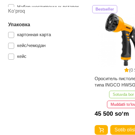
Набор шестигранных вставок
Bestseller
Ko‘proq
Упаковка
картонная карта
кейс/чемодан
кейс
(0 
Ороситель пистоле
типа INGCO HWSG
Sotuvda bor
Muddatli to‘lo
45 500 so‘m
Sotib olis