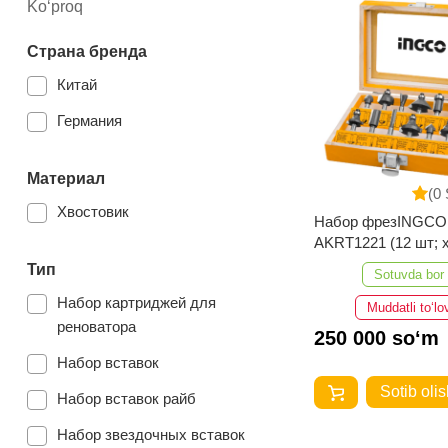
желтый
Ko‘proq
Страна бренда
Китай
Германия
Материал
(0 
Хвостовик
Набор фрезINGCO
AKRT1221 (12 шт; х
мм)
Тип
Sotuvda bor
Набор картриджей для
Muddatli to‘lo
реноватора
250 000 so‘m
Набор вставок
Sotib olis
Набор вставок райб
Набор звездочных вставок