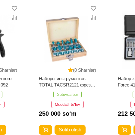
Sharhlar)
(0 Sharhlar)
тного
Наборы инструментов
Набор з
092
TOTAL TACSR2121 фрезы
Force 4
12 предметов
Sotuvda bor
v
Muddatli to‘lov
250 000 so‘m
212 5
h
Sotib olish