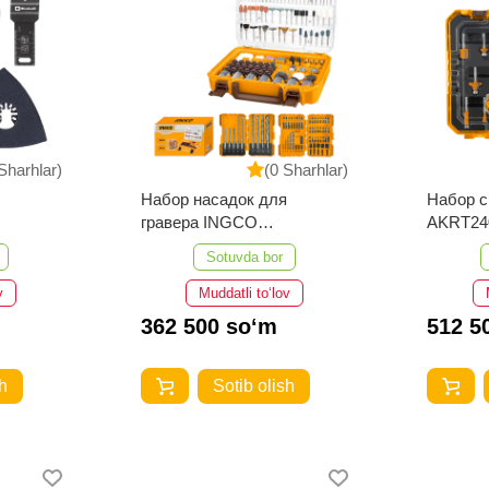
Sharhlar)
(0 Sharhlar)
Набор насадок для
Набор 
гравера INGCO
AKRT24
COS230331
Sotuvda bor
v
Muddatli to‘lov
362 500 so‘m
512 5
h
Sotib olish