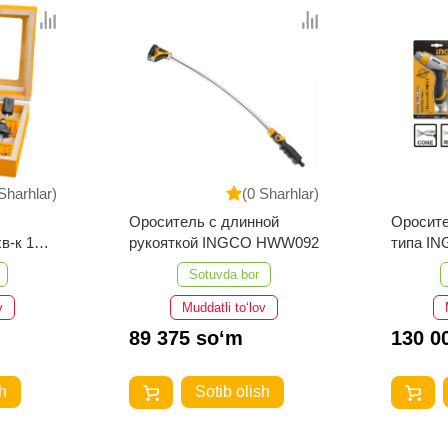
Sharhlar)
(0 Sharhlar)
Ороситель с длинной
Оросите
в-к 12
рукояткой INGCO HWW092
типа I
Sotuvda bor
v
Muddatli to‘lov
89 375 so‘m
130 0
h
Sotib olish