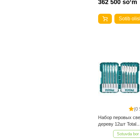
362 500 so‘m
Sotib olis
(0 
Набор перовых све
дереву 12шт Total
TACSDL1201
Sotuvda bor