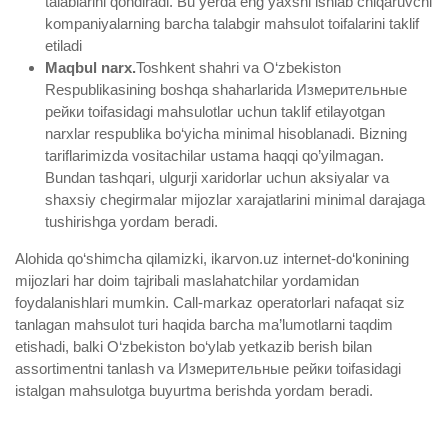
talablarini qondiradi. Bu yerda eng yaxshi ishlab chiqaruvchi
kompaniyalarning barcha talabgir mahsulot toifalarini taklif
etiladi
Maqbul narx.
Toshkent shahri va O‘zbekiston
Respublikasining boshqa shaharlarida Измерительные
рейки toifasidagi mahsulotlar uchun taklif etilayotgan
narxlar respublika bo‘yicha minimal hisoblanadi. Bizning
tariflarimizda vositachilar ustama haqqi qo’yilmagan.
Bundan tashqari, ulgurji xaridorlar uchun aksiyalar va
shaxsiy chegirmalar mijozlar xarajatlarini minimal darajaga
tushirishga yordam beradi.
Alohida qo‘shimcha qilamizki, ikarvon.uz internet-do‘konining
mijozlari har doim tajribali maslahatchilar yordamidan
foydalanishlari mumkin. Call-markaz operatorlari nafaqat siz
tanlagan mahsulot turi haqida barcha ma’lumotlarni taqdim
etishadi, balki O‘zbekiston bo‘ylab yetkazib berish bilan
assortimentni tanlash va Измерительные рейки toifasidagi
istalgan mahsulotga buyurtma berishda yordam beradi.