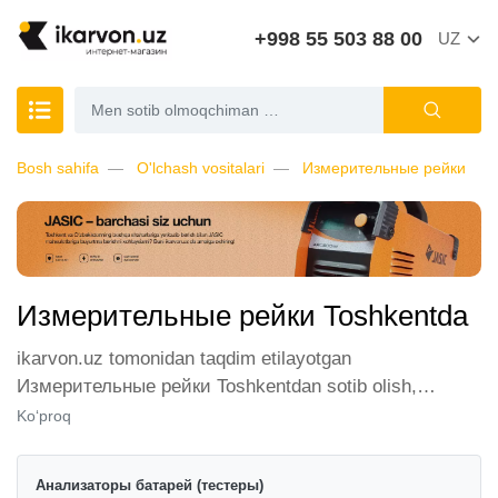
+998 55 503 88 00
UZ
Bosh sahifa
O'lchash vositalari
Измерительные рейки
Измерительные рейки Toshkentda
ikarvon.uz tomonidan taqdim etilayotgan
Измерительные рейки Toshkentdan sotib olish,
mijozlarimiz orasida katta talabga ega. Biz ushbu
Ko‘proq
toifadagi tovarlarni sotish uchun eng yaxshi sharoitlarni
ta'minlaymiz. Onlayn do'konda Измерительные рейки
Анализаторы батарей (тестеры)
yetakchi ishlab chiqaruvchilar va brendlar tomonidan