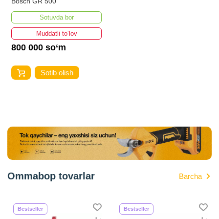
Bosch GR 500
Sotuvda bor
Muddatli to‘lov
800 000 so‘m
Sotib olish
Ommabop tovarlar
Barcha
Bestseller
Bestseller