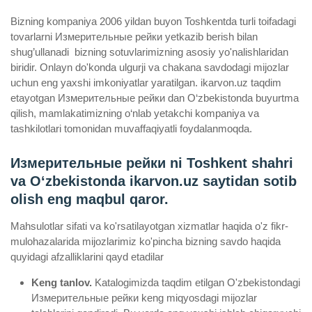
Bizning kompaniya 2006 yildan buyon Toshkentda turli toifadagi
tovarlarni Измерительные рейки yetkazib berish bilan
shug’ullanadi ­ bizning sotuvlarimizning asosiy yo'nalishlaridan
biridir. Onlayn do'konda ulgurji va chakana savdodagi mijozlar
uchun eng yaxshi imkoniyatlar yaratilgan. ikarvon.uz taqdim
etayotgan Измерительные рейки dan O‘zbekistonda buyurtma
qilish, mamlakatimizning o‘nlab yetakchi kompaniya va
tashkilotlari tomonidan muvaffaqiyatli foydalanmoqda.
Измерительные рейки ni Toshkent shahri
va Oʻzbekistonda ikarvon.uz saytidan sotib
olish eng maqbul qaror.
Mahsulotlar sifati va ko'rsatilayotgan xizmatlar haqida o'z fikr-
mulohazalarida mijozlarimiz ko'pincha bizning savdo haqida
quyidagi afzalliklarini qayd etadilar
Keng tanlov.
Katalogimizda taqdim etilgan O'zbekistondagi
Измерительные рейки keng miqyosdagi mijozlar