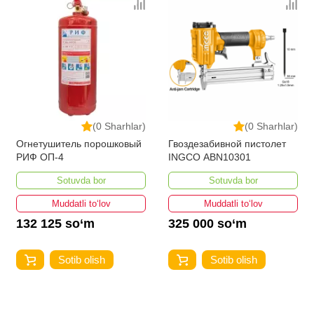
(0 Sharhlar)
(0 Sharhlar)
Огнетушитель порошковый
Гвоздезабивной пистолет
РИФ ОП-4
INGCO ABN10301
Sotuvda bor
Sotuvda bor
Muddatli to‘lov
Muddatli to‘lov
132 125 so‘m
325 000 so‘m
Sotib olish
Sotib olish