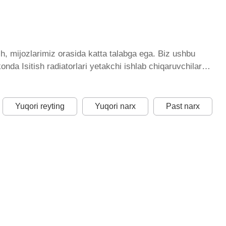
sh, mijozlarimiz orasida katta talabga ega. Biz ushbu
onda Isitish radiatorlari yetakchi ishlab chiqaruvchilar
ngayib bormoqda. Biz butun mamlakat bo'ylab tovarlarni
i narx bilan qo’shimcha qilingan, ikarvon.uz dan Isitish
dagi har bir element uchun optimal narx mavjud.
Yuqori reyting
Yuqori narx
Past narx