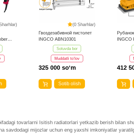
Sharhlar)
(0 Sharhlar)
столет
Рубанок электрический
Глубинн
INGCO PL5508
6EGN45
Sotuvda bor
v
Muddatli to‘lov
412 500 so‘m
10 76
h
Sotib olish
dagi tovarlarni Isitish radiatorlari yetkazib berish bilan shu
ana savdodagi mijozlar uchun eng yaxshi imkoniyatlar yaratilg