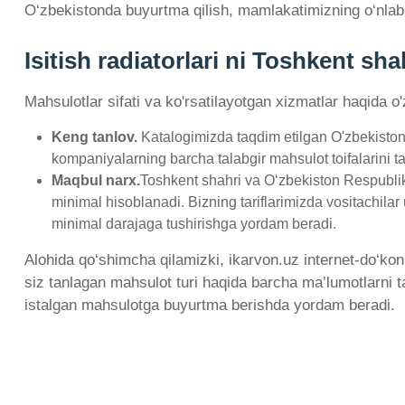
O‘zbekistonda buyurtma qilish, mamlakatimizning o‘nlab
Isitish radiatorlari ni Toshkent s
Mahsulotlar sifati va ko'rsatilayotgan xizmatlar haqida o
Keng tanlov.
Katalogimizda taqdim etilgan O'zbekistonda
kompaniyalarning barcha talabgir mahsulot toifalarini tak
Maqbul narx.
Toshkent shahri va O‘zbekiston Respublikas
minimal hisoblanadi. Bizning tariflarimizda vositachilar
minimal darajaga tushirishga yordam beradi.
Alohida qo‘shimcha qilamizki, ikarvon.uz internet-do‘kon
siz tanlagan mahsulot turi haqida barcha ma’lumotlarni ta
istalgan mahsulotga buyurtma berishda yordam beradi.