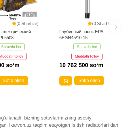
(0 Sharhlar)
(0 Sharhlar)
ый насос EPA
Мотопомпа бензиновая
/10-15
для воды LEO LGP30-A
Sotuvda bor
Sotuvda bor
Muddatli to‘lov
Muddatli to‘lov
2 500 so‘m
2 250 000 so‘m
Sotib olish
Sotib olish
g’ullanadi ­ bizning sotuvlarimizning asosiy
an. ikarvon.uz taqdim etayotgan Isitish radiatorlari dan