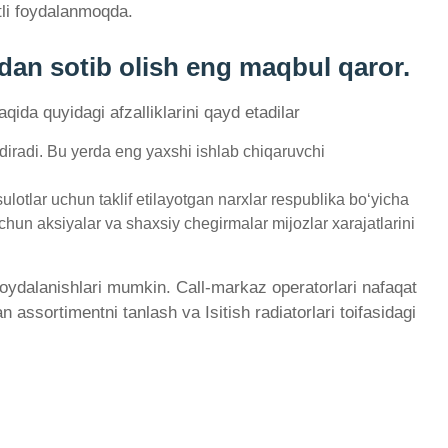
tli foydalanmoqda.
idan sotib olish eng maqbul qaror.
qida quyidagi afzalliklarini qayd etadilar
ndiradi. Bu yerda eng yaxshi ishlab chiqaruvchi
lotlar uchun taklif etilayotgan narxlar respublika bo‘yicha
chun aksiyalar va shaxsiy chegirmalar mijozlar xarajatlarini
 foydalanishlari mumkin. Call-markaz operatorlari nafaqat
 assortimentni tanlash va Isitish radiatorlari toifasidagi