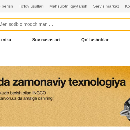
 berish
To'lov usullari
Mahsulotni qaytarish
Servis markaz
Ko
exnika
Suv nasoslari
Qo'l asboblar