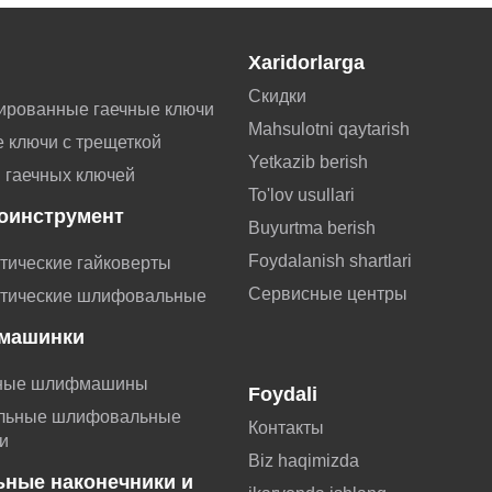
Xaridorlarga
Скидки
ированные гаечные ключи
Mahsulotni qaytarish
 ключи с трещеткой
Yetkazib berish
 гаечных ключей
To'lov usullari
оинструмент
Buyurtma berish
Foydalanish shartlari
тические гайковерты
Сервисные центры
тические шлифовальные
машинки
ные шлифмашины
Foydali
льные шлифовальные
Контакты
и
Biz haqimizda
ьные наконечники и