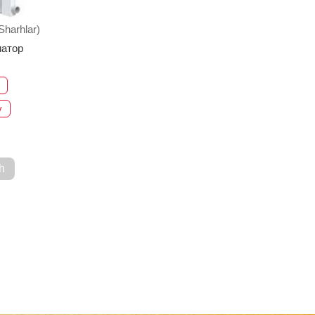
Sharhlar)
атор
v
h