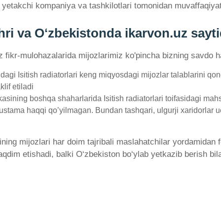
 yetakchi kompaniya va tashkilotlari tomonidan muvaffaqiya
hahri va Oʻzbekistonda ikarvon.uz sayt
'z fikr-mulohazalarida mijozlarimiz ko'pincha bizning savdo ha
gi Isitish radiatorlari keng miqyosdagi mijozlar talablarini qo
lif etiladi
ining boshqa shaharlarida Isitish radiatorlari toifasidagi mahsu
 ustama haqqi qo’yilmagan. Bundan tashqari, ulgurji xaridorlar u
ining mijozlari har doim tajribali maslahatchilar yordamidan
qdim etishadi, balki O‘zbekiston bo‘ylab yetkazib berish bilan