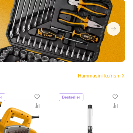
Hammasini ko‘rish
er
Bestseller