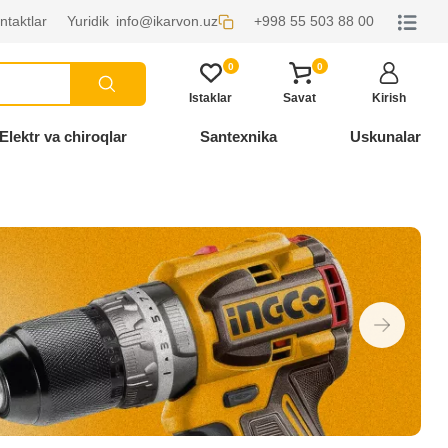
ntaktlar
Yuridik
info@ikarvon.uz
+998 55 503 88 00
0
0
Istaklar
Savat
Kirish
Elektr va chiroqlar
Santexnika
Uskunalar