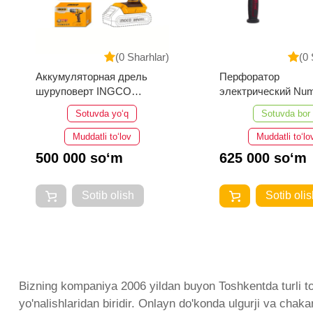
(0 Sharhlar)
(0 
Перфоратор
Гвоздезабивной пи
электрический Number
INGCO ABN10301
One EH1300/30-1
Sotuvda bor
Sotuvda bor
Muddatli to‘lov
Muddatli to‘lo
625 000 so‘m
325 000 so‘m
Sotib olish
Sotib olis
Bizning kompaniya 2006 yildan buyon Toshkentda turli toifa
yo'nalishlaridan biridir. Onlayn do'konda ulgurji va chak