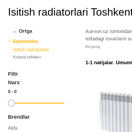
Isitish radiatorlari Toshken
← Ortga
ikarvon.uz tomonidan 
toifadagi tovarlarni 
Santexnika
va brendlar tomonidan
Ko‘proq
Isitish radiatorlari
istalgan miqdorda yet
Ko'proq toifalar
radiatorlari - bu eng 
1-1 natijalar. Umumi
Filtr
Narx
0
-
0
Brendlar
Akfa