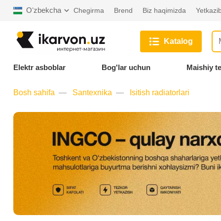
Oʻzbekcha
Chegirma
Brend
Biz haqimizda
Yetkazib
Katalog
Elektr asboblar
Bog'lar uchun
Maishiy t
Bosh sahifa
Santexnika
Isitish radiatorlari