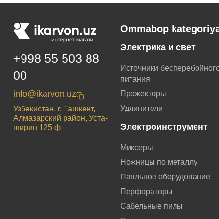
Ommabop kategoriya
Электрика и свет
+998 55 503 88
Источники бесперебойног
00
питания
info@ikarvon.uz
Прожекторы
Удлинители
Узбекистан, г. Ташкент,
Алмазарский район, Уста-
Электроинструмент
ширин 125 ф
Миксеры
Ножницы по металлу
Паяльное оборудование
Перфораторы
Сабельные пилы