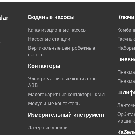
Водяные насосы
Ключи
lar
Канализационные насосы
Комбин
Насосные станции
Гаечные
о
Вертикальные центробежные
Наборы
насосы
Пневн
Контакторы
Пневма
Электромагнитные контакторы
Пневма
АВВ
Шлиф
Малогабаритные контакторы КМИ
Модульные контакторы
Ленточ
Измерительный инструмент
Орбита
машинк
Лазерные уровни
Кабел