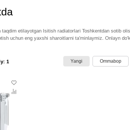
tda
taqdim etilayotgan Isitish radiatorlari Toshkentdan sotib oli
sotish uchun eng yaxshi sharoitlarni ta'minlaymiz. Onlayn do'k
 taqdim etilgan bo'lib, ularning ro'yxati doimiy ravishda ke
kazib beramiz. Bularning barchasi O'zbekistondagi eng yaxsh
keng narxlar oralig'i. Va bu yerda Isitish radiatorlari toifasi
Yangi
Ommabop
y: 1