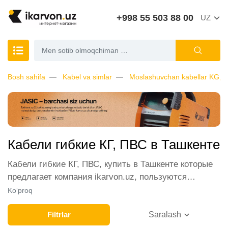
+998 55 503 88 00
UZ
Bosh sahifa
Kabel va simlar
Moslashuvchan kabellar KG, 
Кабели гибкие КГ, ПВС в Ташкенте
Кабели гибкие КГ, ПВС, купить в Ташкенте которые
предлагает компания ikarvon.uz, пользуются
широким спросом среди наших клиентов. Мы
Ko‘proq
обеспечиваем лучшие условия продажи этой
категории товара. Кабели гибкие КГ, ПВС в
Filtrlar
Saralash
интернет-магазине представлены ведущими