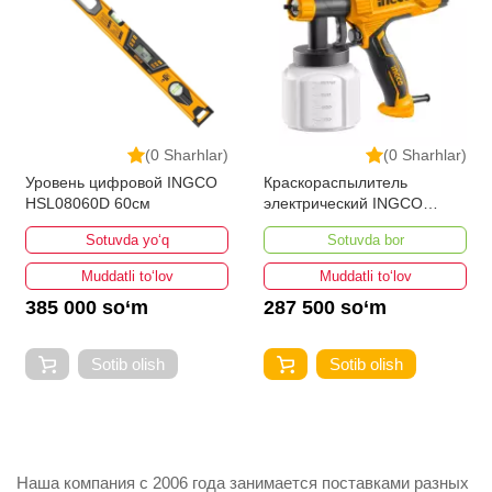
(0 Sharhlar)
(0 Sharhlar)
Уровень цифровой INGCO
Краскораспылитель
HSL08060D 60см
электрический INGCO
SPG3508 450 w
Sotuvda yo‘q
Sotuvda bor
Muddatli to‘lov
Muddatli to‘lov
385 000 so‘m
287 500 so‘m
Sotib olish
Sotib olish
Наша компания с 2006 года занимается поставками разных