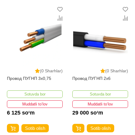
производителями и брендами, список которых
постоянно расширяется. Мы доставляем товар в
любом количестве по всей территории страны. Все
это дополняет лучшая по Узбекистану стоимость,
Кабели гибкие КГ, ПВС от ikarvon.uz — это самый
широкий диапазон цен. Причем здесь представлена
оптимальная цена для каждой позиции из категории
Кабели гибкие КГ, ПВС.
(0 Sharhlar)
(0 Sharhlar)
Провод ПУГНП 3х0,75
Провод ПУГНП 2х6
Sotuvda bor
Sotuvda bor
Muddatli to‘lov
Muddatli to‘lov
6 125 so‘m
29 000 so‘m
Sotib olish
Sotib olish