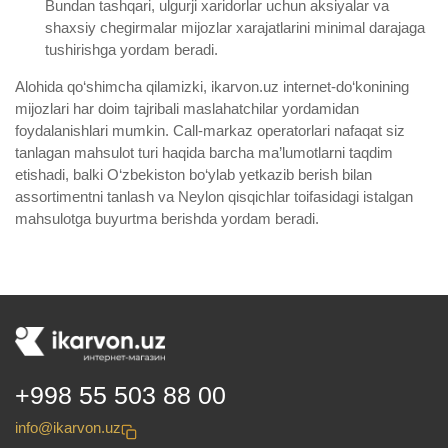
Bundan tashqari, ulgurji xaridorlar uchun aksiyalar va
shaxsiy chegirmalar mijozlar xarajatlarini minimal darajaga
tushirishga yordam beradi.
Alohida qo‘shimcha qilamizki, ikarvon.uz internet-do‘konining
mijozlari har doim tajribali maslahatchilar yordamidan
foydalanishlari mumkin. Call-markaz operatorlari nafaqat siz
tanlagan mahsulot turi haqida barcha ma’lumotlarni taqdim
etishadi, balki O‘zbekiston bo‘ylab yetkazib berish bilan
assortimentni tanlash va Neylon qisqichlar toifasidagi istalgan
mahsulotga buyurtma berishda yordam beradi.
+998 55 503 88 00
info@ikarvon.uz