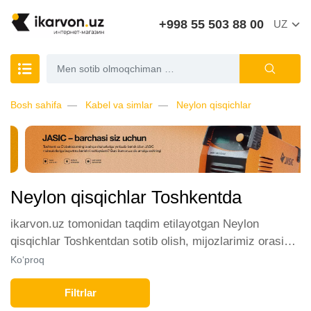
+998 55 503 88 00
UZ
Bosh sahifa
Kabel va simlar
Neylon qisqichlar
Neylon qisqichlar Toshkentda
ikarvon.uz tomonidan taqdim etilayotgan Neylon
qisqichlar Toshkentdan sotib olish, mijozlarimiz orasida
katta talabga ega. Biz ushbu toifadagi tovarlarni sotish
Ko‘proq
uchun eng yaxshi sharoitlarni ta'minlaymiz. Onlayn
do'konda Neylon qisqichlar yetakchi ishlab
Filtrlar
chiqaruvchilar va brendlar tomonidan taqdim etilgan