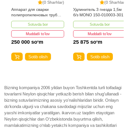
(0 Sharhlar)
(0 Sharhlar)
Аппарат для сварки
Удлинитель 3 гнезда 1,5м
полипропиленовых труб
б/з MONO 150-010003-301
Number One EPC40/15-1
Sotuvda bor
Sotuvda bor
Muddatli to‘lov
Muddatli to‘lov
250 000 so‘m
25 875 so‘m
Sotib olish
Sotib olish
Bizning kompaniya 2006 yildan buyon Toshkentda turli toifadagi
tovarlarni Neylon qisqichlar yetkazib berish bilan shug’ullanadi ­
bizning sotuvlarimizning asosiy yo'nalishlaridan biridir. Onlayn
do'konda ulgurji va chakana savdodagi mijozlar uchun eng
yaxshi imkoniyatlar yaratilgan. ikarvon.uz taqdim etayotgan
Neylon qisqichlar dan O‘zbekistonda buyurtma qilish,
mamlakatimizning o‘nlab yetakchi kompaniya va tashkilotlari