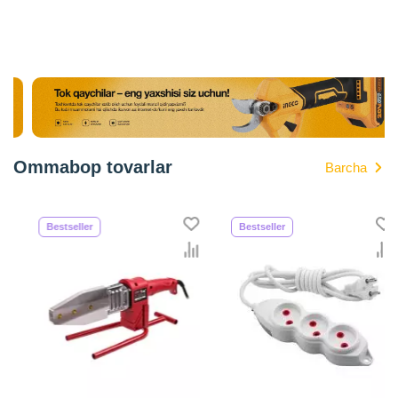
bo'lib, ularning ro'yxati doimiy ravishda kengayib
bormoqda. Biz butun mamlakat bo'ylab tovarlarni
istalgan miqdorda yetkazib beramiz. Bularning barchasi
O'zbekistondagi eng yaxshi narx bilan qo’shimcha
qilingan, ikarvon.uz dan Neylon qisqichlar - bu eng keng
narxlar oralig'i. Va bu yerda Neylon qisqichlar
toifasidagi har bir element uchun optimal narx mavjud.
Ommabop tovarlar
Barcha
Bestseller
Bestseller