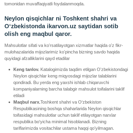
tomonidan muvaffaqiyatli foydalanmoqda.
Neylon qisqichlar ni Toshkent shahri va
Oʻzbekistonda ikarvon.uz saytidan sotib
olish eng maqbul qaror.
Mahsulotlar sifati va ko'rsatilayotgan xizmatlar haqida o'z fikr-
mulohazalarida mijozlarimiz ko'pincha bizning savdo haqida
quyidagi afzalliklarini qayd etadilar
Keng tanlov.
Katalogimizda taqdim etilgan O'zbekistondagi
Neylon qisqichlar keng miqyosdagi mijozlar talablarini
qondiradi. Bu yerda eng yaxshi ishlab chiqaruvchi
kompaniyalarning barcha talabgir mahsulot toifalarini taklif
etiladi
Maqbul narx.
Toshkent shahri va O‘zbekiston
Respublikasining boshqa shaharlarida Neylon qisqichlar
toifasidagi mahsulotlar uchun taklif etilayotgan narxlar
respublika bo‘yicha minimal hisoblanadi. Bizning
tariflarimizda vositachilar ustama haqqi qo’yilmagan.