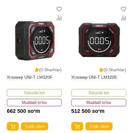
представлены ведущими производителями и
брендами, список которых постоянно расширяется.
Мы доставляем товар в любом количестве по всей
территории страны. Все это дополняет лучшая по
Узбекистану стоимость, Ручные измерительные
инструменты от ikarvon.uz — это самый широкий
диапазон цен. Причем здесь представлена
оптимальная цена для каждой позиции из категории
Ручные измерительные инструменты.
(0 Sharhlar)
(0 Sharhlar)
Угломер UNI-T LM320F
Угломер UNI-T LM320E
Sotuvda bor
Sotuvda bor
Muddatli to‘lov
Muddatli to‘lov
662 500 so‘m
512 500 so‘m
Sotib olish
Sotib olish