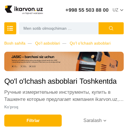
+998 55 503 88 00
UZ
Bosh sahifa
Qo'l asboblari
Qo'l o'lchash asboblari
Qo'l o'lchash asboblari Toshkentda
Ручные измерительные инструменты, купить в
Ташкенте которые предлагает компания ikarvon.uz,
пользуются широким спросом среди наших
Ko‘proq
клиентов. Мы обеспечиваем лучшие условия
продажи этой категории товара. Ручные
Filtrlar
Saralash
измерительные инструменты в интернет-магазине