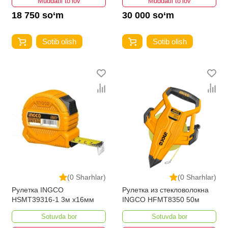
Muddatli to‘lov
Muddatli to‘lov
18 750 so‘m
30 000 so‘m
Sotib olish
Sotib olish
(0 Sharhlar)
(0 Sharhlar)
Рулетка INGCO
Рулетка из стекловолокна
HSMT39316-1 3м x16мм
INGCO HFMT8350 50м
Sotuvda bor
Sotuvda bor