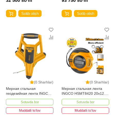
32 500 so‘m
93 750 so‘m
Sotib olish
Sotib olish
(0 Sharhlar)
(0 Sharhlar)
Мерная стальная
Мерная стальная лента
геодезийная лента INGCO
INGCO HSMT8420 20x12.5
HSMT8550 50м*12.5 мм
мм
Sotuvda bor
Sotuvda bor
Muddatli to‘lov
Muddatli to‘lov