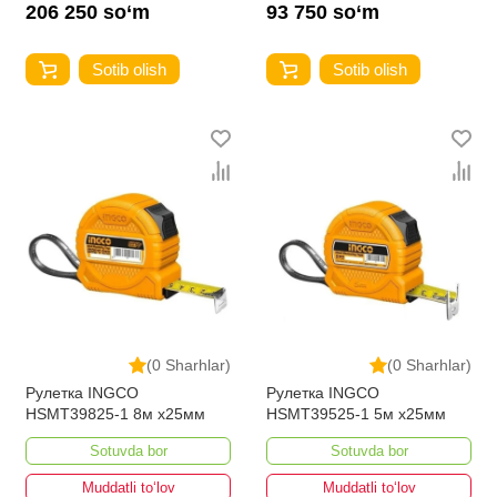
206 250 so‘m
93 750 so‘m
Sotib olish
Sotib olish
(0 Sharhlar)
(0 Sharhlar)
Рулетка INGCO
Рулетка INGCO
HSMT39825-1 8м x25мм
HSMT39525-1 5м x25мм
Sotuvda bor
Sotuvda bor
Muddatli to‘lov
Muddatli to‘lov