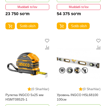
Muddatli to‘lov
Muddatli to‘lov
23 750 so‘m
54 375 so‘m
Sotib olish
Sotib olish
(0 Sharhlar)
(0 Sharhlar)
Рулетка INGCO 5x25 мм
Уровень INGCO HSL68100
HSMT08525-1
100см