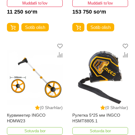
Muddatli to‘lov
Muddatli to‘lov
11 250 so‘m
153 750 so‘m
Sotib olish
Sotib olish
(0 Sharhlar)
(0 Sharhlar)
Курвиметир INGCO
Рулетка 5*25 мм INGCO
HDMW23
HSMT8805.1
Sotuvda bor
Sotuvda bor