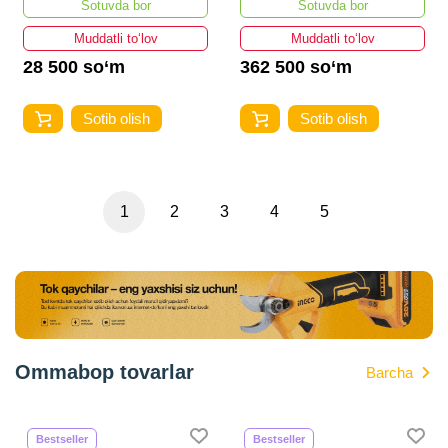
Sotuvda bor
Sotuvda bor
Muddatli to‘lov
Muddatli to‘lov
28 500 so‘m
362 500 so‘m
Sotib olish
Sotib olish
1
2
3
4
5
Ommabop tovarlar
Barcha
Bestseller
Bestseller