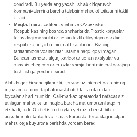
qondiradi. Bu yerda eng yaxshi ishlab chiqaruvchi
kompaniyalarning barcha talabgir mahsulot toifalarini taklif
etiladi
Maqbul narx.
Toshkent shahri va O‘zbekiston
Respublikasining boshqa shaharlarida Plastik korpuslar
toifasidagi mahsulotlar uchun taklif etilayotgan narxlar
respublika bo‘yicha minimal hisoblanadi. Bizning
tariflarimizda vositachilar ustama haqqi qo’yilmagan.
Bundan tashqari, ulgurji xaridorlar uchun aksiyalar va
shaxsiy chegirmalar mijozlar xarajatlarini minimal darajaga
tushirishga yordam beradi.
Alohida qo‘shimcha qilamizki, ikarvon.uz internet-do‘konining
mijozlari har doim tajribali maslahatchilar yordamidan
foydalanishlari mumkin. Call-markaz operatorlari nafaqat siz
tanlagan mahsulot turi haqida barcha ma’lumotlarni taqdim
etishadi, balki O‘zbekiston bo‘ylab yetkazib berish bilan
assortimentni tanlash va Plastik korpuslar toifasidagi istalgan
mahsulotga buyurtma berishda yordam beradi.