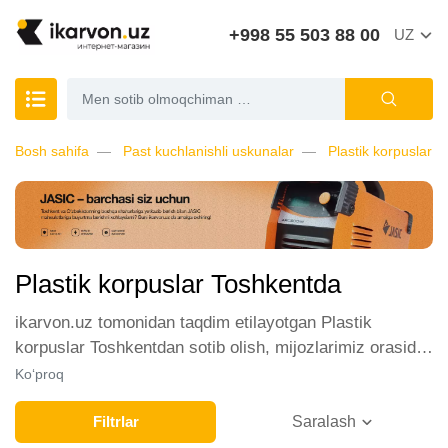
+998 55 503 88 00
UZ
Bosh sahifa
Past kuchlanishli uskunalar
Plastik korpuslar
Plastik korpuslar Toshkentda
ikarvon.uz tomonidan taqdim etilayotgan Plastik
korpuslar Toshkentdan sotib olish, mijozlarimiz orasida
katta talabga ega. Biz ushbu toifadagi tovarlarni sotish
Ko‘proq
uchun eng yaxshi sharoitlarni ta'minlaymiz. Onlayn
do'konda Plastik korpuslar yetakchi ishlab
Filtrlar
Saralash
chiqaruvchilar va brendlar tomonidan taqdim etilgan