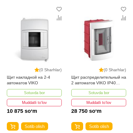
bo'lib, ularning ro'yxati doimiy ravishda kengayib
bormoqda. Biz butun mamlakat bo'ylab tovarlarni
istalgan miqdorda yetkazib beramiz. Bularning barchasi
O'zbekistondagi eng yaxshi narx bilan qo’shimcha
qilingan, ikarvon.uz dan Plastik korpuslar - bu eng keng
narxlar oralig'i. Va bu yerda Plastik korpuslar toifasidagi
har bir element uchun optimal narx mavjud.
(0 Sharhlar)
(0 Sharhlar)
Щит накладной на 2-4
Щит распределительный на
автоматов VIKO
2 автоматов VIKO IP40
внутренний
Sotuvda bor
Sotuvda bor
Muddatli to‘lov
Muddatli to‘lov
10 875 so‘m
28 750 so‘m
Sotib olish
Sotib olish