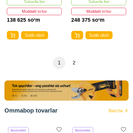
Sotuvda bor
Sotuvda bor
Muddatli to‘lov
Muddatli to‘lov
138 625 so‘m
248 375 so‘m
Sotib olish
Sotib olish
1
2
Ommabop tovarlar
Barcha
Bestseller
Bestseller