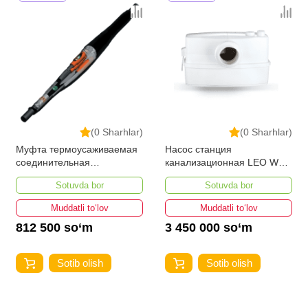
(0 Sharhlar)
(0 Sharhlar)
Муфта термоусаживаемая
Насос станция
соединительная
канализационная LEO WC-
3СТп-10У-35...50
600
Sotuvda bor
Sotuvda bor
Muddatli to‘lov
Muddatli to‘lov
812 500 so‘m
3 450 000 so‘m
Sotib olish
Sotib olish