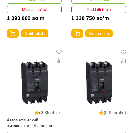
160A 36кA/415В
Muddatli to‘lov
Muddatli to‘lov
1 390 000 so‘m
1 338 750 so‘m
Sotib olish
Sotib olish
(0 Sharhlar)
(0 Sharhlar)
Автоматический
выключатель Schneider
Electric EZC100H3100