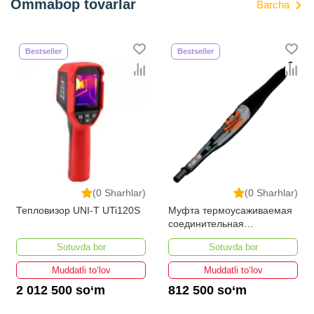
Ommabop tovarlar
Barcha
Bestseller
Bestseller
(0 Sharhlar)
(0 Sharhlar)
Тепловизор UNI-T UTi120S
Муфта термоусаживаемая
соединительная
3СТп-10У-35...50
Sotuvda bor
Sotuvda bor
Muddatli to‘lov
Muddatli to‘lov
2 012 500 so‘m
812 500 so‘m