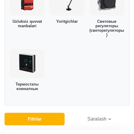
Uzluksiz quvvat
Yoritgichlar
Световые
manbalari
регуляторы
(светорегуляторы
)
Термостаты
комнатные
Filtrlar
Saralash