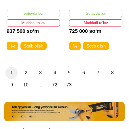
Sotuvda bor
Sotuvda bor
Muddatli to‘lov
Muddatli to‘lov
937 500 so‘m
725 000 so‘m
Sotib olish
Sotib olish
1
2
3
4
5
6
7
8
9
10
...
72
73