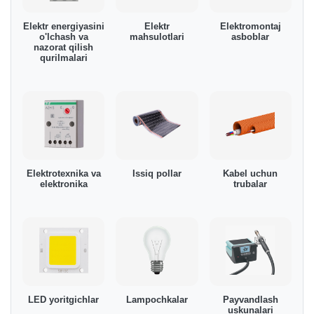
Elektr energiyasini
Elektr
Elektromontaj
o'lchash va
mahsulotlari
asboblar
nazorat qilish
qurilmalari
Elektrotexnika va
Issiq pollar
Kabel uchun
elektronika
trubalar
LED yoritgichlar
Lampochkalar
Payvandlash
uskunalari