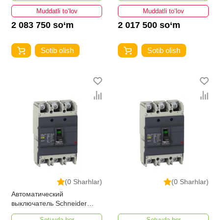
Muddatli to‘lov
Muddatli to‘lov
2 083 750 so‘m
2 017 500 so‘m
Sotib olish
Sotib olish
(0 Sharhlar)
(0 Sharhlar)
Автоматический
выключатель Schneider
Electric EZC250H3160 3П
Sotuvda bor
Sotuvda bor