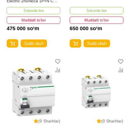
Electric 2полюса 1P+N C
40А 30мА AC 4.5кА EASY9
Sotuvda bor
Sotuvda bor
EZ9D34640
Muddatli to‘lov
Muddatli to‘lov
475 000 so‘m
650 000 so‘m
Sotib olish
Sotib olish
(0 Sharhlar)
(0 Sharhlar)