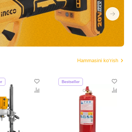
Hammasini ko‘rish
er
Bestseller