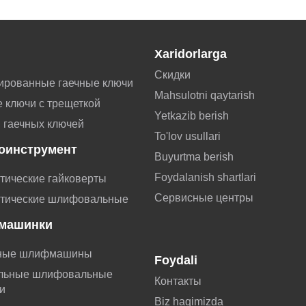
Xaridorlarga
Скидки
ированные гаечные ключи
Mahsulotni qaytarish
 ключи с трещеткой
Yetkazib berish
 гаечных ключей
To'lov usullari
оинструмент
Buyurtma berish
Foydalanish shartlari
тические гайковерты
Сервисные центры
тические шлифовальные
машинки
ные шлифмашины
Foydali
льные шлифовальные
Контакты
и
Biz haqimizda