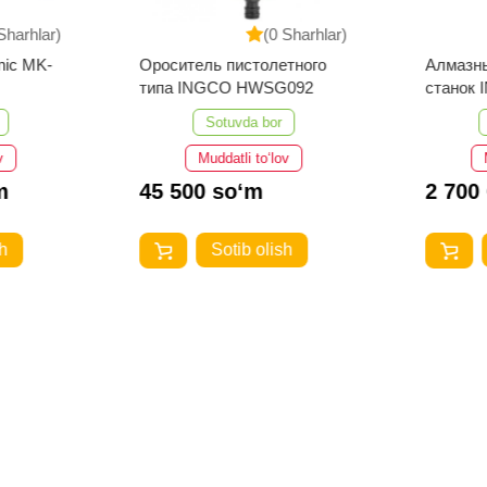
Sharhlar)
(0 Sharhlar)
nic MK-
Ороситель пистолетного
Алмазн
типа INGCO HWSG092
станок
Sotuvda bor
v
Muddatli to‘lov
m
45 500 so‘m
2 700
h
Sotib olish