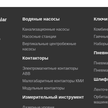
Водяные насосы
Ключи
lar
Канализационные насосы
Комбин
Насосные станции
Гаечные
о
Вертикальные центробежные
Наборы
насосы
Пневн
Контакторы
Пневма
Электромагнитные контакторы
Пневма
АВВ
Шлиф
Малогабаритные контакторы КМИ
Модульные контакторы
Ленточ
Измерительный инструмент
Орбита
машинк
Лазерные уровни