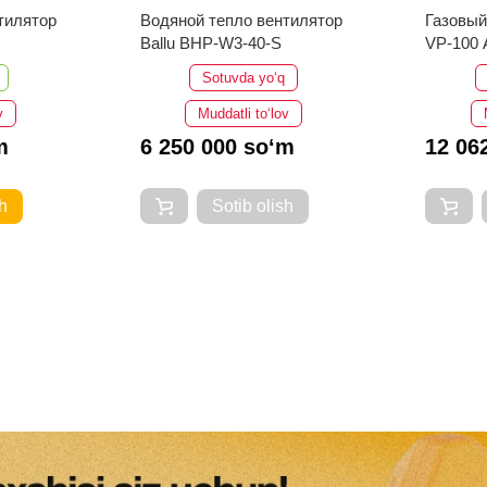
тилятор
Водяной тепло вентилятор
Газовый
Ballu BHP-W3-40-S
VP-100 
Sotuvda yo‘q
v
Muddatli to‘lov
m
6 250 000 so‘m
12 06
h
Sotib olish