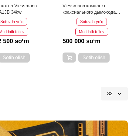
 котел Viessmann
Viessmann комплект
A1JB 34kw
коаксиального дымохода
Viessmann Ø60/100
Sotuvda yo‘q
Sotuvda yo‘q
настенных газовых котлов
Vitopend
Muddatli to‘lov
Muddatli to‘lov
2 500 so‘m
500 000 so‘m
Sotib olish
Sotib olish
32