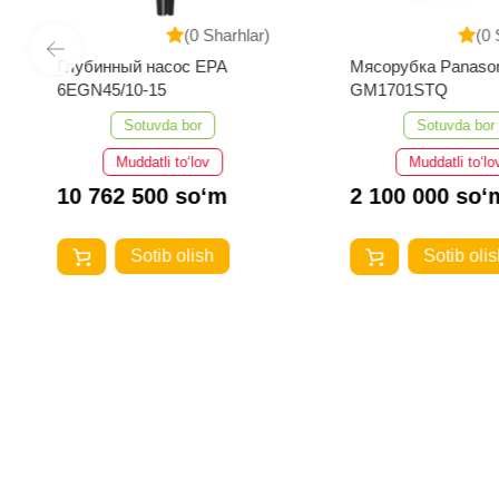
(0 Sharhlar)
(0 
Глубинный насос EPA
Мясорубка Panaso
6EGN45/10-15
GM1701STQ
Sotuvda bor
Sotuvda bor
Muddatli to‘lov
Muddatli to‘lo
10 762 500 so‘m
2 100 000 so‘
Sotib olish
Sotib olis