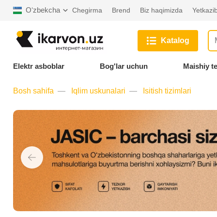
Oʻzbekcha
Chegirma
Brend
Biz haqimizda
Yetkazib
Katalog
Elektr asboblar
Bog'lar uchun
Maishiy t
Bosh sahifa
Iqlim uskunalari
Isitish tizimlari