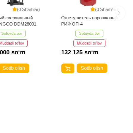
(0 Sharhlar)
(0 Sharhlar)
ый сверлильный
Огнетушитель порошковый
 INGCO DDM28001
РИФ ОП-4
Sotuvda bor
Sotuvda bor
Muddatli to‘lov
Muddatli to‘lov
 000 so‘m
132 125 so‘m
Sotib olish
Sotib olish