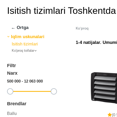
Isitish tizimlari Toshkentda
← Ortga
Ko‘proq
Iqlim uskunalari
1-4 natijalar. Umumi
Isitish tizimlari
Ko'proq toifalar
Filtr
Narx
500 000
-
12 063 000
Brendlar
Ballu
(0 