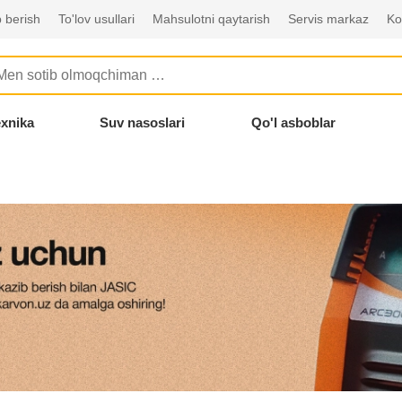
 berish
To'lov usullari
Mahsulotni qaytarish
Servis markaz
Ko
exnika
Suv nasoslari
Qo'l asboblar