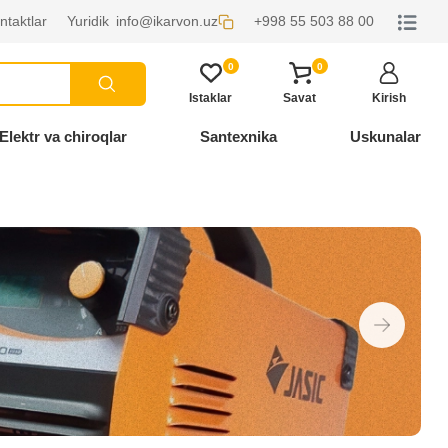
ntaktlar
Yuridik
info@ikarvon.uz
+998 55 503 88 00
0
0
Istaklar
Savat
Kirish
Elektr va chiroqlar
Santexnika
Uskunalar