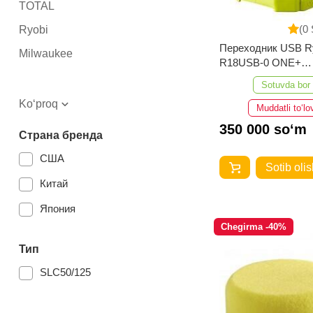
TOTAL
(0 
Ryobi
Переходник USB R
Milwaukee
R18USB-0 ONE+
5133004381
Sotuvda bor
Ko‘proq
Muddatli to‘lo
350 000 so‘m
Страна бренда
США
Sotib olis
Китай
Япония
Chegirma -40%
Тип
SLC50/125