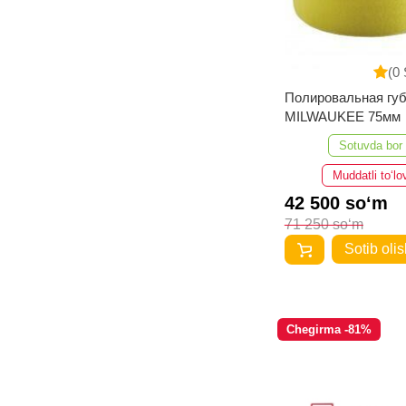
(0 
Полировальная гу
MILWAUKEE 75мм
Sotuvda bor
Muddatli to‘lo
42 500 so‘m
71 250 so‘m
Sotib olis
Chegirma -81%