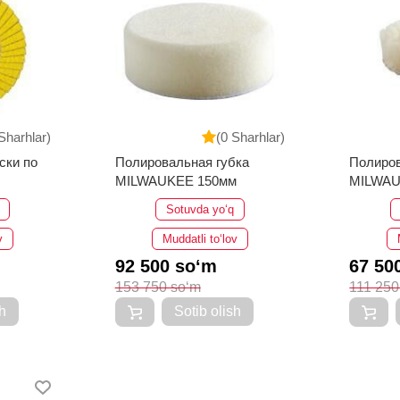
Sharhlar)
(0 Sharhlar)
ски по
Полировальная губка
Полиро
MILWAUKEE 150мм
MILWA
Sotuvda yo‘q
v
Muddatli to‘lov
92 500 so‘m
67 50
153 750 so‘m
111 250
h
Sotib olish