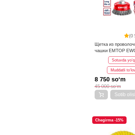
(0 
Щетка из проволоч
чашки EMTOP 
Sotuvda yo‘q
Muddatli to‘lo
8 750 so‘m
45 000 so‘m
Sotib olis
Chegirma -15%