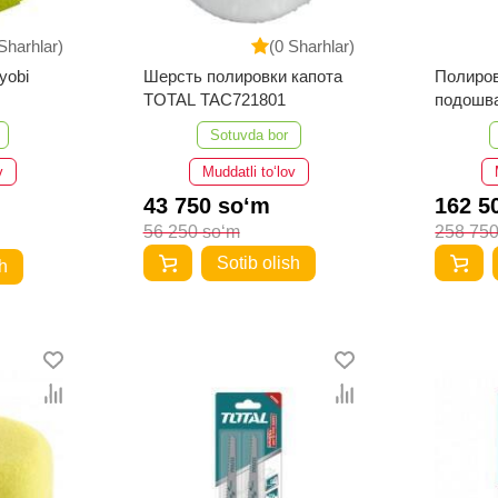
Sharhlar)
(0 Sharhlar)
yobi
Шерсть полировки капота
Полиров
TOTAL TAC721801
подошв
150мм
Sotuvda bor
v
Muddatli to‘lov
43 750 so‘m
162 5
56 250 so‘m
258 750
Sotib olish
h