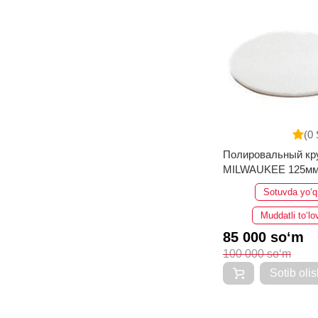
(0 
Полировальный кр
MILWAUKEE 125м
Sotuvda yo‘q
Muddatli to‘lo
85 000 so‘m
100 000 so‘m
Sotib olis