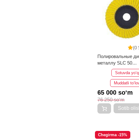
(0 
Полировальные ди
металлу SLC 50
MILWAUKEE CERA
Sotuvda yo‘q
TURBO 125ММ
Muddatli to‘lo
65 000 so‘m
76 250 so‘m
Sotib olis
Chegirma -15%