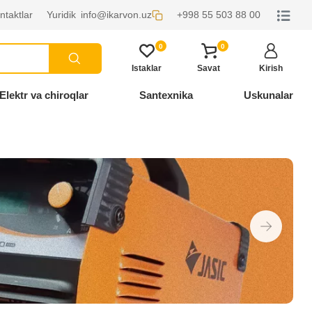
ntaktlar
Yuridik
info@ikarvon.uz
+998 55 503 88 00
0
0
Istaklar
Savat
Kirish
Elektr va chiroqlar
Santexnika
Uskunalar