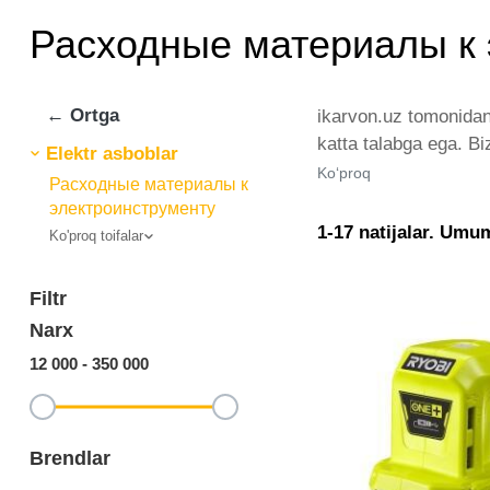
Расходные материалы к 
← Ortga
ikarvon.uz tomonida
katta talabga ega. B
Elektr asboblar
материалы к электрои
Ko‘proq
Расходные материалы к
ravishda kengayib bo
электроинструменту
O'zbekistondagi eng
1-17 natijalar. Umu
Ko'proq toifalar
narxlar oralig'i. Va
Filtr
Narx
12 000
-
350 000
Brendlar