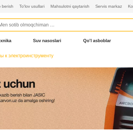
 berish
To'lov usullari
Mahsulotni qaytarish
Servis markaz
Ko
exnika
Suv nasoslari
Qo'l asboblar
ы к электроинструменту