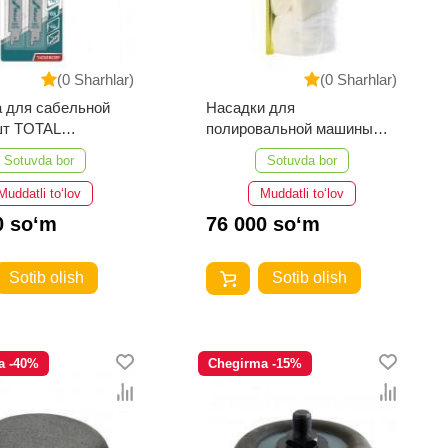
(0 Sharhlar)
(0 Sharhlar)
 для сабельной
Насадки для
шт TOTAL
полировальной машины
22EF
Ryobi RAK2BB
Sotuvda bor
Sotuvda bor
Muddatli to‘lov
Muddatli to‘lov
0 so‘m
76 000 so‘m
Sotib olish
Sotib olish
a -40%
Chegirma -15%