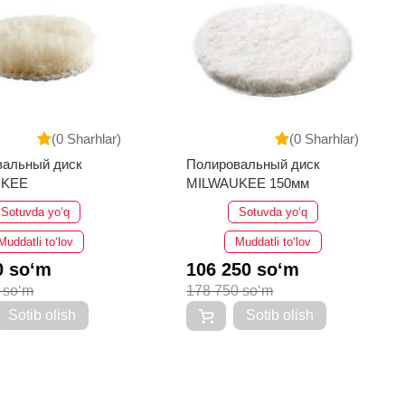
(0 Sharhlar)
(0 Sharhlar)
вальный диск
Полировальный диск
UKEE
MILWAUKEE 150мм
Sotuvda yo‘q
Sotuvda yo‘q
Muddatli to‘lov
Muddatli to‘lov
0 so‘m
106 250 so‘m
 so‘m
178 750 so‘m
Sotib olish
Sotib olish