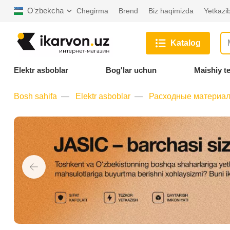
Oʻzbekcha
Chegirma
Brend
Biz haqimizda
Yetkazib
Katalog
Elektr asboblar
Bog'lar uchun
Maishiy t
Bosh sahifa
Elektr asboblar
Расходные материал