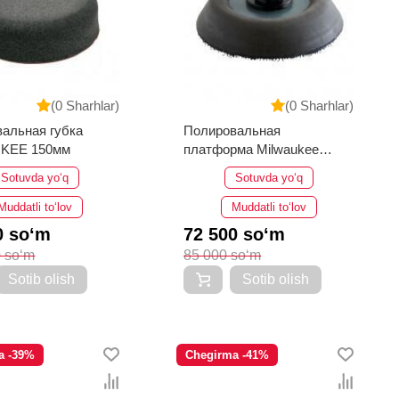
(0 Sharhlar)
(0 Sharhlar)
альная губка
Полировальная
KEE 150мм
платформа Milwaukee
75мм
Sotuvda yo‘q
Sotuvda yo‘q
Muddatli to‘lov
Muddatli to‘lov
0 so‘m
72 500 so‘m
 so‘m
85 000 so‘m
Sotib olish
Sotib olish
a -39%
Chegirma -41%