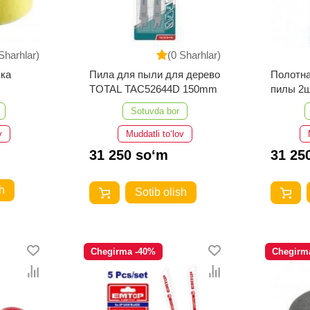
Sharhlar)
(0 Sharhlar)
бка
Пила для пыли для дерево
Полотна
TOTAL TAC52644D 150mm
пилы 2
TAC529
Sotuvda bor
v
Muddatli to‘lov
31 250 so‘m
31 25
h
Sotib olish
Chegirma -40%
Chegirm