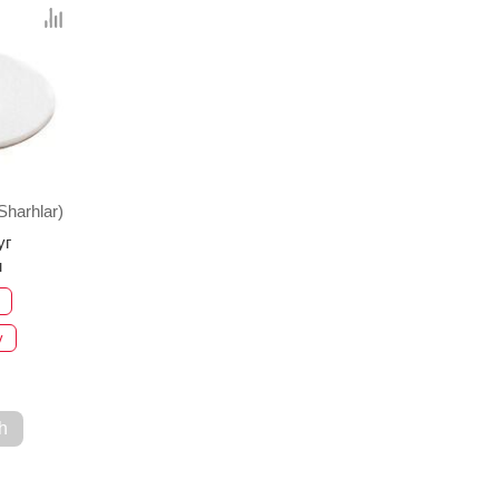
Sharhlar)
уг
м
v
h