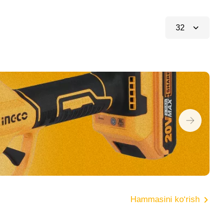
32
Hammasini ko‘rish