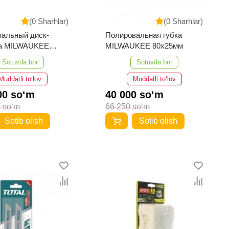
(0 Sharhlar)
(0 Sharhlar)
альный диск-
Полировальная губка
а MILWAUKEE
MILWAUKEE 80х25мм
Sotuvda bor
Sotuvda bor
Muddatli to‘lov
Muddatli to‘lov
00 so‘m
40 000 so‘m
 so‘m
66 250 so‘m
Sotib olish
Sotib olish