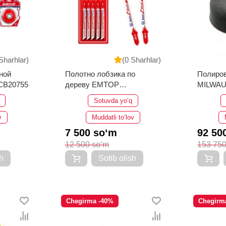
Sharhlar)
(0 Sharhlar)
ной
Полотно лобзика по
Полиров
EWCB20755
дереву EMTOP
MILWAU
EJSBT111C
Sotuvda yo‘q
v
Muddatli to‘lov
7 500 so‘m
92 50
12 500 so‘m
153 750
h
Sotib olish
Chegirma -40%
Chegirm