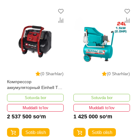
(0 Sharhlar)
(0 Sharhlar)
Компрессор
аккумуляторный Einhell TE-
AC 36/150 Li OF-Solo
Sotuvda bor
Sotuvda bor
Muddatli to‘lov
Muddatli to‘lov
2 537 500 so‘m
1 425 000 so‘m
Sotib olish
Sotib olish