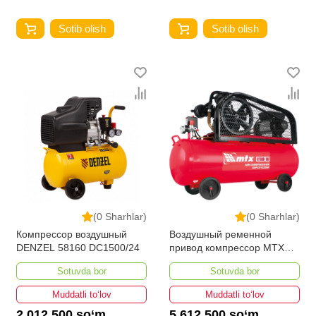
Sotib olish
Sotib olish
(0 Sharhlar)
(0 Sharhlar)
Компрессор воздушный
Воздушный ременной
DENZEL 58160 DC1500/24
привод компрессор MTX
58048 КР3000/100
Sotuvda bor
Sotuvda bor
Muddatli to‘lov
Muddatli to‘lov
2 012 500 so‘m
5 612 500 so‘m