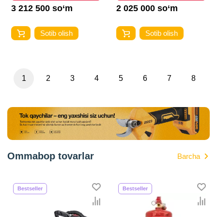
3 212 500 so‘m
2 025 000 so‘m
Sotib olish
Sotib olish
1
2
3
4
5
6
7
8
Ommabop tovarlar
Barcha
Bestseller
Bestseller