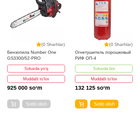
(0 Sharhlar)
(0 Sharhlar)
Бензопила Number One
Огнетушитель порошковый
GS3300/52-PRO
РИФ ОП-4
Sotuvda yo‘q
Sotuvda bor
Muddatli to‘lov
Muddatli to‘lov
925 000 so‘m
132 125 so‘m
Sotib olish
Sotib olish