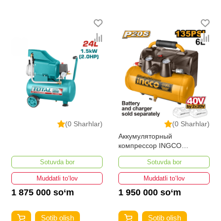
(0 Sharhlar)
(0 Sharhlar)
Аккумуляторный
компрессор INGCO
CACLI2003
Sotuvda bor
Sotuvda bor
Muddatli to‘lov
Muddatli to‘lov
1 875 000 so‘m
1 950 000 so‘m
Sotib olish
Sotib olish