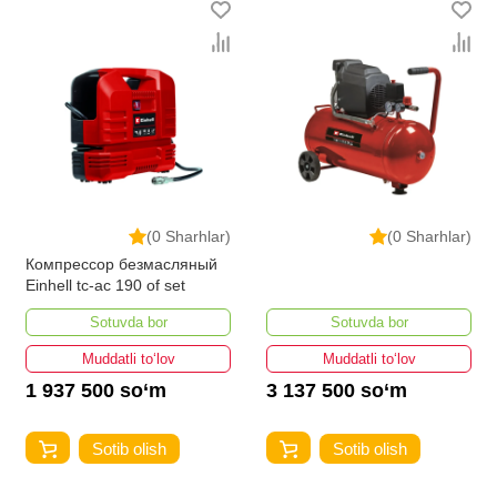
(0 Sharhlar)
(0 Sharhlar)
Компрессор безмасляный
Einhell tc-ac 190 of set
Sotuvda bor
Sotuvda bor
Muddatli to‘lov
Muddatli to‘lov
1 937 500 so‘m
3 137 500 so‘m
Sotib olish
Sotib olish