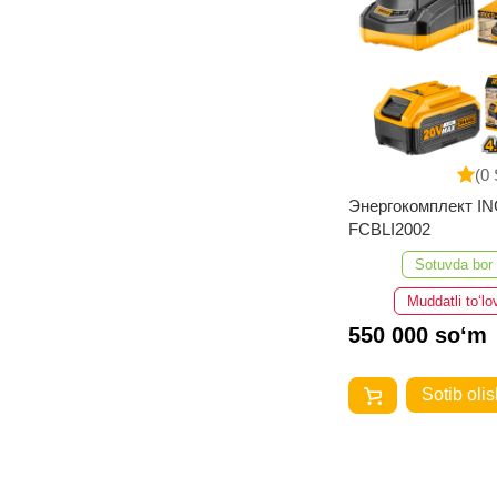
(0 
Энергокомплект I
FCBLI2002
Sotuvda bor
Muddatli to‘lo
550 000 so‘m
Sotib olis