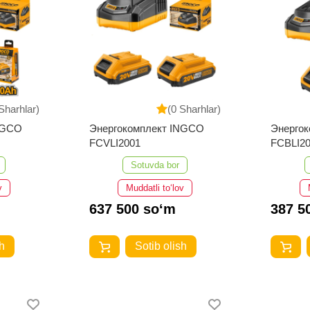
Sharhlar)
(0 Sharhlar)
NGCO
Энергокомплект INGCO
Энерго
FCVLI2001
FCBLI2
Sotuvda bor
v
Muddatli to‘lov
637 500 so‘m
387 5
h
Sotib olish