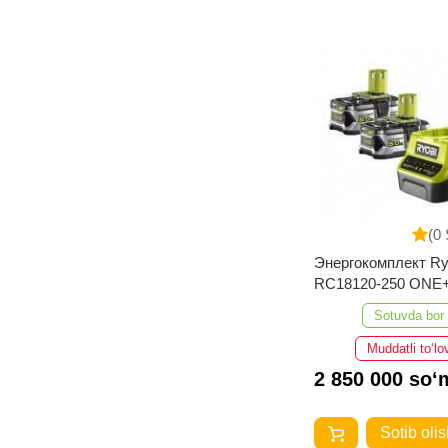
(0 
Энергокомплект Ry
RC18120-250 ONE
5133003364
Sotuvda bor
Muddatli to‘lo
2 850 000 so‘
Sotib olis