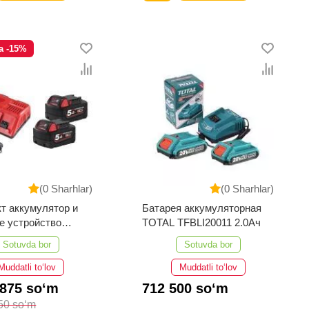
a -15%
(0 Sharhlar)
(0 Sharhlar)
т аккумулятор и
Батарея аккумуляторная
е устройство
TOTAL TFBLI20011 2.0Ач
KEE M18 NRG-502
Sotuvda bor
Sotuvda bor
Muddatli to‘lov
Muddatli to‘lov
 875 so‘m
712 500 so‘m
50 so‘m