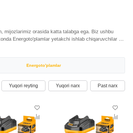
, mijozlarimiz orasida katta talabga ega. Biz ushbu
'konda Energoto'plamlar yetakchi ishlab chiqaruvchilar va
yib bormoqda. Biz butun mamlakat bo'ylab tovarlarni
hi narx bilan qo’shimcha qilingan, ikarvon.uz dan
fasidagi har bir element uchun optimal narx mavjud.
Energoto'plamlar
Yuqori reyting
Yuqori narx
Past narx