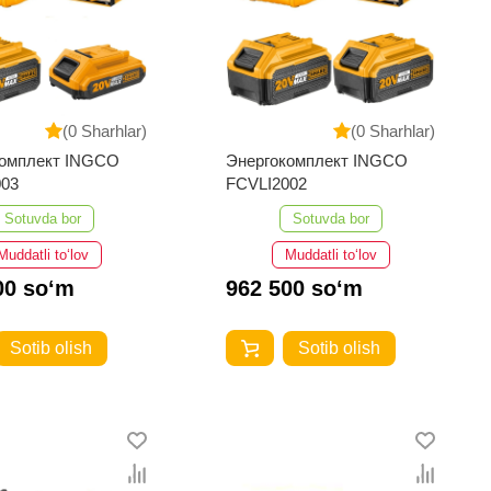
(0 Sharhlar)
(0 Sharhlar)
комплект INGCO
Энергокомплект INGCO
003
FCVLI2002
Sotuvda bor
Sotuvda bor
Muddatli to‘lov
Muddatli to‘lov
00 so‘m
962 500 so‘m
Sotib olish
Sotib olish