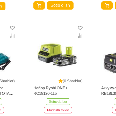
Sotib olish
h
Sharhlar)
(0 Sharhlar)
ое
Набор Ryobi ONE+
Аккумул
 TOTAL
RC18120-115
RB18L3
Sotuvda bor
v
Muddatli to‘lov