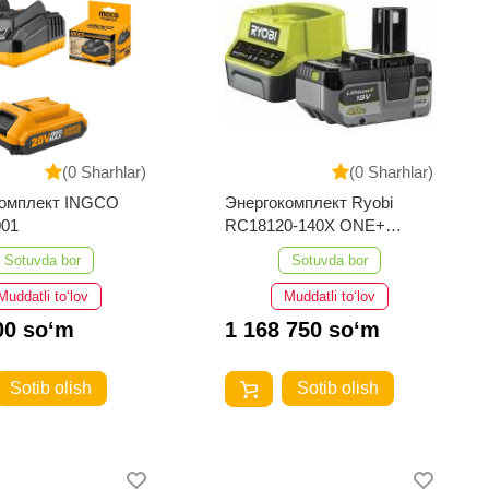
(0 Sharhlar)
(0 Sharhlar)
комплект INGCO
Энергокомплект Ryobi
001
RC18120-140X ONE+
5133005091
Sotuvda bor
Sotuvda bor
Muddatli to‘lov
Muddatli to‘lov
00 so‘m
1 168 750 so‘m
Sotib olish
Sotib olish