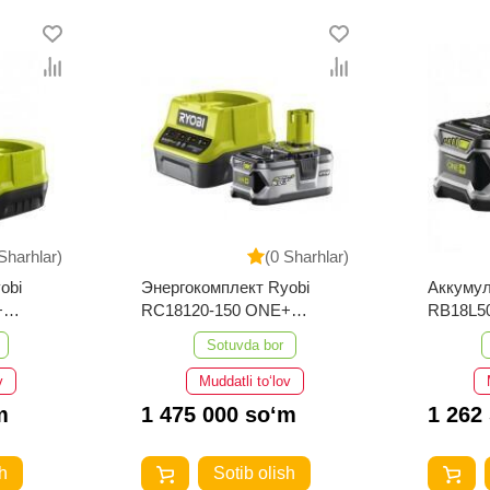
Sharhlar)
(0 Sharhlar)
obi
Энергокомплект Ryobi
Аккумул
+
RC18120-150 ONE+
RB18L5
5133003366
5133002
Sotuvda bor
v
Muddatli to‘lov
m
1 475 000 so‘m
1 262
h
Sotib olish