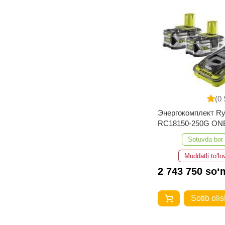
(0 
Энергокомплект Ry
RC18150-250G ON
5133004422
Sotuvda bor
Muddatli to‘lo
2 743 750 so‘
Sotib olis