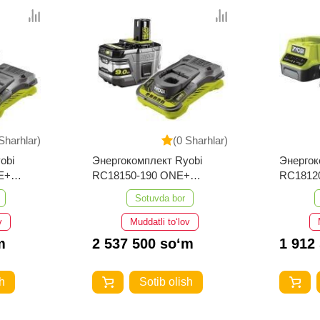
Sharhlar)
(0 Sharhlar)
obi
Энергокомплект Ryobi
Энергок
E+
RC18150-190 ONE+
RC18120
5133004421
Sotuvda bor
v
Muddatli to‘lov
m
2 537 500 so‘m
1 912
h
Sotib olish