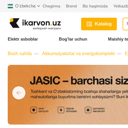
Oʻzbekcha
Chegirma
Brend
Biz haqimizda
Yetkazib
Katalog
Elektr asboblar
Bog'lar uchun
Maishiy t
Bosh sahifa
Akkumulyatorlar va energokomplekt
E