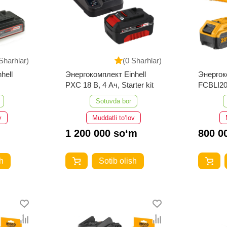
Sharhlar)
(0 Sharhlar)
hell
Энергокомплект Einhell
Энерго
PXC 18 В, 4 Ач, Starter kit
FCBLI2
Sotuvda bor
v
Muddatli to‘lov
1 200 000 so‘m
800 0
h
Sotib olish