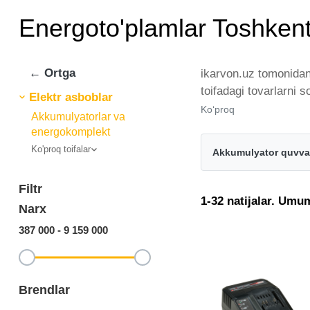
Energoto'plamlar Toshken
← Ortga
ikarvon.uz tomonidan
toifadagi tovarlarni 
Elektr asboblar
brendlar tomonidan ta
Ko‘proq
Akkumulyatorlar va
istalgan miqdorda ye
energokomplekt
Energoto'plamlar - bu
Ko'proq toifalar
Akkumulyator quvva
Filtr
1-32 natijalar. Umu
Narx
387 000
-
9 159 000
Brendlar