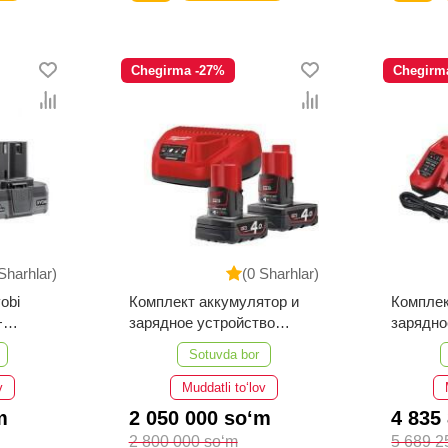
Chegirma -27%
Chegirm
Sharhlar)
(0 Sharhlar)
obi
Комплект аккумулятор и
Комплек
+
зарядное устройство
зарядно
MILWAUKEE M12 NRG-402
MILWAU
Sotuvda bor
4933459211
v
Muddatli to‘lov
m
2 050 000 so‘m
4 835
2 800 000 so‘m
5 689 2