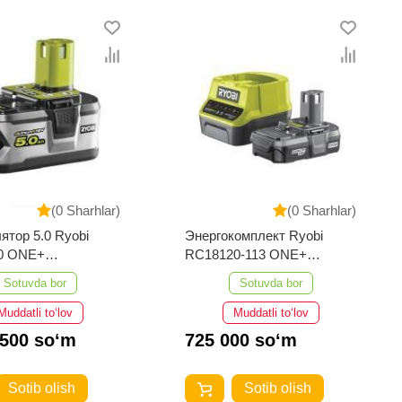
(0 Sharhlar)
(0 Sharhlar)
ятор 5.0 Ryobi
Энергокомплект Ryobi
0 ONE+
RC18120-113 ONE+
433
5133003354
Sotuvda bor
Sotuvda bor
Muddatli to‘lov
Muddatli to‘lov
 500 so‘m
725 000 so‘m
Sotib olish
Sotib olish