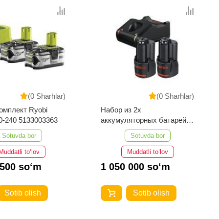
(0 Sharhlar)
(0 Sharhlar)
омплект Ryobi
Набор из 2x
-240 5133003363
аккумуляторных батарей
Bosch GAL 12 V-40+2x
Sotuvda bor
Sotuvda bor
GBA
Muddatli to‘lov
Muddatli to‘lov
 500 so‘m
1 050 000 so‘m
Sotib olish
Sotib olish