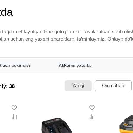
tda
 taqdim etilayotgan Energoto'plamlar Toshkentdan sotib olish
sotish uchun eng yaxshi sharoitlarni ta'minlaymiz. Onlayn do
qdim etilgan bo'lib, ularning ro'yxati doimiy ravishda kenga
tkazib beramiz. Bularning barchasi O'zbekistondagi eng yaxs
 eng keng narxlar oralig'i. Va bu yerda Energoto'plamlar toi
tlash uskunasi
Akkumulyatorlar
Yangi
Ommabop
miy: 38