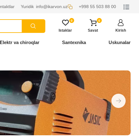
ntaktlar
Yuridik
info@ikarvon.uz
+998 55 503 88 00
0
0
Istaklar
Savat
Kirish
Elektr va chiroqlar
Santexnika
Uskunalar