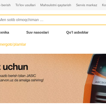
 berish
To'lov usullari
Mahsulotni qaytarish
Servis markaz
Ko
exnika
Suv nasoslari
Qo'l asboblar
nergoto'plamlar