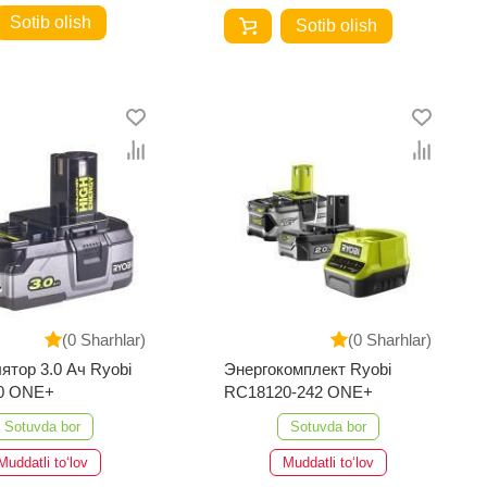
Sotib olish
Sotib olish
(0 Sharhlar)
(0 Sharhlar)
ятор 3.0 Ач Ryobi
Энергокомплект Ryobi
0 ONE+
RC18120-242 ONE+
Sotuvda bor
Sotuvda bor
Muddatli to‘lov
Muddatli to‘lov