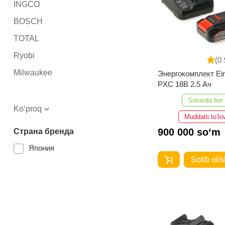
INGCO
BOSCH
TOTAL
Ryobi
(0 
Milwaukee
Энергокомплект Ein
PXC 18В 2.5 Ач
Sotuvda bor
Ko‘proq
Muddatli to‘lo
900 000 so‘m
Страна бренда
Япония
Sotib olis