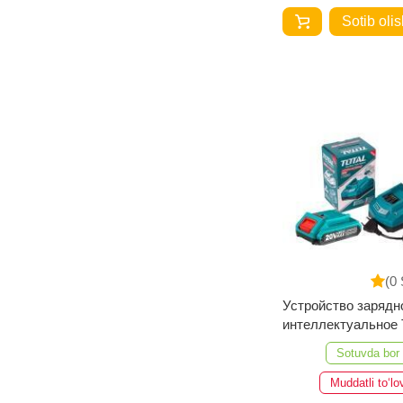
Sotib olis
(0 
Устройство зарядн
интеллектуальное
TFCLI2001
Sotuvda bor
Muddatli to‘lo