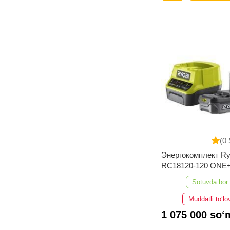
(0 
Энергокомплект Ry
RC18120-120 ONE
5133003368
Sotuvda bor
Muddatli to‘lo
1 075 000 so‘