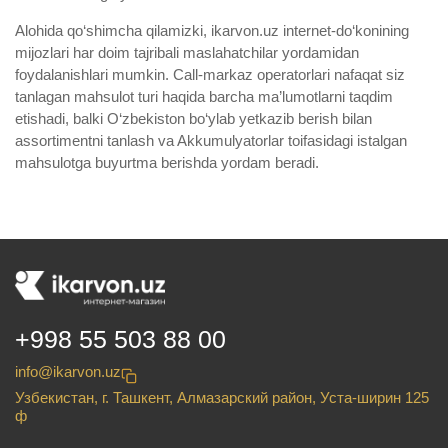
Alohida qo‘shimcha qilamizki, ikarvon.uz internet-do‘konining
mijozlari har doim tajribali maslahatchilar yordamidan
foydalanishlari mumkin. Call-markaz operatorlari nafaqat siz
tanlagan mahsulot turi haqida barcha ma’lumotlarni taqdim
etishadi, balki O‘zbekiston bo‘ylab yetkazib berish bilan
assortimentni tanlash va Akkumulyatorlar toifasidagi istalgan
mahsulotga buyurtma berishda yordam beradi.
+998 55 503 88 00
info@ikarvon.uz
Узбекистан, г. Ташкент, Алмазарский район, Уста-ширин 125
ф