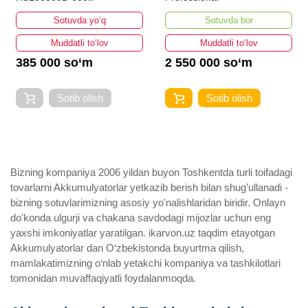
Sotuvda bor
Sotuvda bor
Muddatli to‘lov
Muddatli to‘lov
2 550 000 so‘m
45 500 so‘m
Sotib olish
Sotib olish
Bizning kompaniya 2006 yildan buyon Toshkentda turli toifadagi
tovarlarni Akkumulyatorlar yetkazib berish bilan shug’ullanadi ­
bizning sotuvlarimizning asosiy yo'nalishlaridan biridir. Onlayn
do'konda ulgurji va chakana savdodagi mijozlar uchun eng
yaxshi imkoniyatlar yaratilgan. ikarvon.uz taqdim etayotgan
Akkumulyatorlar dan O‘zbekistonda buyurtma qilish,
mamlakatimizning o‘nlab yetakchi kompaniya va tashkilotlari
tomonidan muvaffaqiyatli foydalanmoqda.