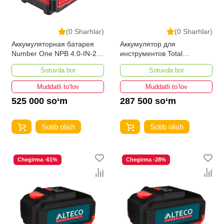
(0 Sharhlar)
(0 Sharhlar)
Аккумуляторная батарея
Аккумулятор для
Number One NPB 4.0-IN-20
инструментов Total
PRO INDUSTRIAL
TFBLI20011
Sotuvda bor
Sotuvda bor
Muddatli to‘lov
Muddatli to‘lov
525 000 so‘m
287 500 so‘m
Sotib olish
Sotib olish
Chegirma -61%
Chegirma -28%