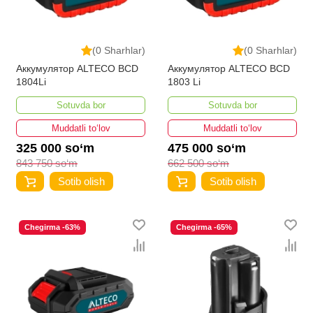
(0 Sharhlar)
(0 Sharhlar)
Аккумулятор ALTECO BCD
Аккумулятор ALTECO BCD
1804Li
1803 Li
Sotuvda bor
Sotuvda bor
Muddatli to‘lov
Muddatli to‘lov
325 000 so‘m
475 000 so‘m
843 750 so‘m
662 500 so‘m
Sotib olish
Sotib olish
Chegirma -63%
Chegirma -65%