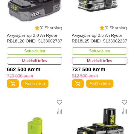
(0 Sharhlar)
(0 Sharhlar)
Аккумулятор 2.0 Ач Ryobi
Аккумулятор 2.5 Ач Ryobi
RB18L20 ONE+ 5133002737
RB18L25 ONE+ 5133002237
Sotuvda bor
Sotuvda bor
Muddatli to‘lov
Muddatli to‘lov
662 500 so‘m
737 500 so‘m
720 000 so‘m
812 500 so‘m
Sotib olish
Sotib olish