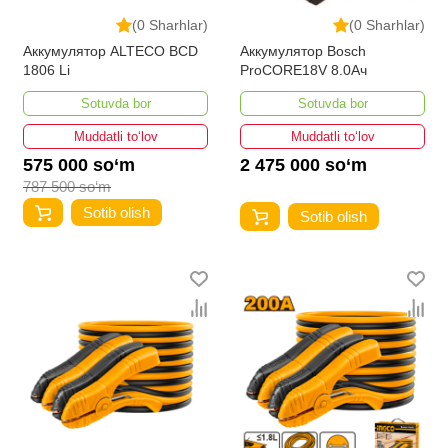
(0 Sharhlar)
(0 Sharhlar)
Аккумулятор ALTECO BCD
Аккумулятор Bosch
1806 Li
ProCORE18V 8.0Ач
Sotuvda bor
Sotuvda bor
Muddatli to‘lov
Muddatli to‘lov
575 000 so‘m
2 475 000 so‘m
787 500 so‘m
Sotib olish
Sotib olish