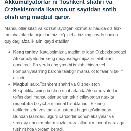
Akkumulyatorlar ni Toshkent shahri va
Oʻzbekistonda ikarvon.uz saytidan sotib
olish eng maqbul qaror.
Mahsulotlar sifati va ko'rsatilayotgan xizmatlar haqida o'z fikr-
mulohazalarida mijozlarimiz ko'pincha bizning savdo haqida
quyidagi afzalliklarini qayd etadilar
Keng tanlov.
Katalogimizda taqdim etilgan O'zbekistondagi
Akkumulyatorlar keng miqyosdagi mijozlar talablarini
qondiradi. Bu yerda eng yaxshi ishlab chiqaruvchi
kompaniyalarning barcha talabgir mahsulot toifalarini taklif
etiladi
Maqbul narx.
Toshkent shahri va O‘zbekiston
Respublikasining boshqa shaharlarida Akkumulyatorlar
toifasidagi mahsulotlar uchun taklif etilayotgan narxlar
respublika bo‘yicha minimal hisoblanadi. Bizning
tariflarimizda vositachilar ustama haqqi qo’yilmagan.
Bundan tashqari, ulgurji xaridorlar uchun aksiyalar va
shaxsiy chegirmalar mijozlar xarajatlarini minimal darajaga
tushirishga yordam beradi.