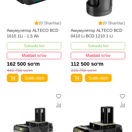
(0 Sharhlar)
(0 Sharhlar)
Аккумулятор ALTECO BCD
Аккумулятор ALTECO BCD
1610.1Li - 1,5 Ah
0410 Li BCD 1210.1 Li
Sotuvda bor
Sotuvda bor
Muddatli to‘lov
Muddatli to‘lov
162 500 so‘m
112 500 so‘m
443 750 so‘m
318 750 so‘m
Sotib olish
Sotib olish