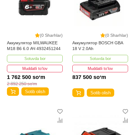
(0 Sharhlar)
(0 Sharhlar)
Аккумулятор MILWAUKEE
Аккумулятор BOSCH GBA
M18 B6 6.0 АЧ 4932451244
18 V 2.0Ah
Sotuvda bor
Sotuvda bor
Muddatli to‘lov
Muddatli to‘lov
1 762 500 so‘m
837 500 so‘m
2 892 250 so‘m
Sotib olish
Sotib olish