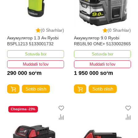
(0 Sharhlar)
(0 Sharhlar)
Аккумулятор 1.3 Ач Ryobi
Аккумулятор 9.0 Ryobi
BSPL1213 5133001732
RB18L90 ONE+ 5133002865
Sotuvda bor
Sotuvda bor
Muddatli to‘lov
Muddatli to‘lov
290 000 so‘m
1 950 000 so‘m
Sotib olish
Sotib olish
Chegirma -23%