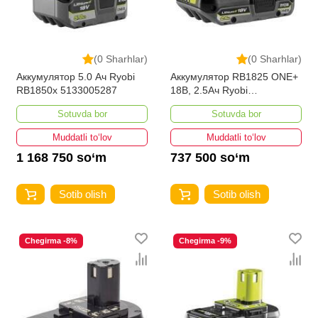
(0 Sharhlar)
(0 Sharhlar)
Аккумулятор 5.0 Ач Ryobi
Аккумулятор RB1825 ONE+
RB1850x 5133005287
18В, 2.5Ач Ryobi
5133005516
Sotuvda bor
Sotuvda bor
Muddatli to‘lov
Muddatli to‘lov
1 168 750 so‘m
737 500 so‘m
Sotib olish
Sotib olish
Chegirma -8%
Chegirma -9%