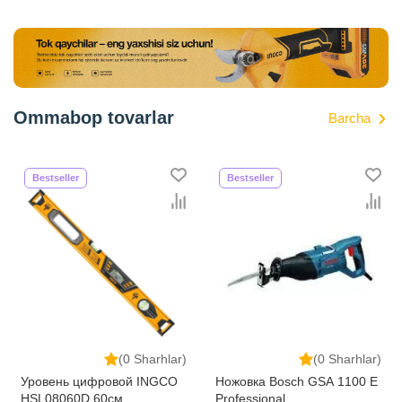
Ommabop tovarlar
Barcha
Bestseller
Bestseller
lar)
(0 Sharhlar)
(0 Sharhla
CO
Ножовка Bosch GSA 1100 E
Ороситель пистолетного
Professional
типа INGCO HWSG092