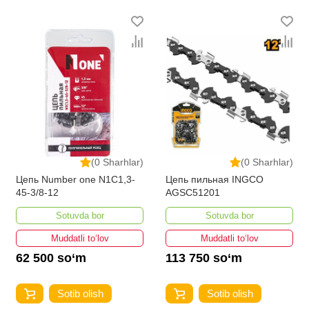
bo'lib, ularning ro'yxati doimiy ravishda kengayib
bormoqda. Biz butun mamlakat bo'ylab tovarlarni
istalgan miqdorda yetkazib beramiz. Bularning barchasi
O'zbekistondagi eng yaxshi narx bilan qo’shimcha
qilingan, ikarvon.uz dan Bog' uskunalari uchun - bu eng
keng narxlar oralig'i. Va bu yerda Bog' uskunalari uchun
toifasidagi har bir element uchun optimal narx mavjud.
(0 Sharhlar)
(0 Sharhlar)
Цепь Number one N1C1,3-
Цепь пильная INGCO
45-3/8-12
AGSC51201
Sotuvda bor
Sotuvda bor
Muddatli to‘lov
Muddatli to‘lov
62 500 so‘m
113 750 so‘m
Sotib olish
Sotib olish