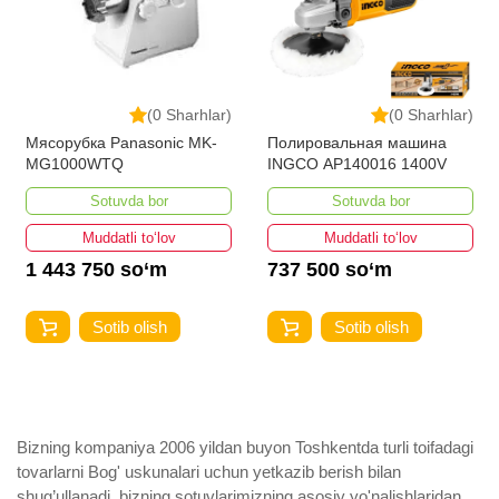
(0 Sharhlar)
(0 Sharhlar)
Мясорубка Panasonic MK-
Полировальная машина
MG1000WTQ
INGCO AP140016 1400V
Sotuvda bor
Sotuvda bor
Muddatli to‘lov
Muddatli to‘lov
1 443 750 so‘m
737 500 so‘m
Sotib olish
Sotib olish
Bizning kompaniya 2006 yildan buyon Toshkentda turli toifadagi
tovarlarni Bog' uskunalari uchun yetkazib berish bilan
shug’ullanadi ­ bizning sotuvlarimizning asosiy yo'nalishlaridan