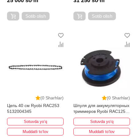
25 000 so‘m
31 250 so‘m
Sotib olish
Sotib olish
(0 Sharhlar)
(0 Sharhlar)
Цепь 40 см Ryobi RAC253
Шпуля для аккумуляторных
5132004345
триммеров Ryobi RAC125
(3 шт.) 5132002434
Sotuvda yo‘q
Sotuvda yo‘q
Muddatli to‘lov
Muddatli to‘lov