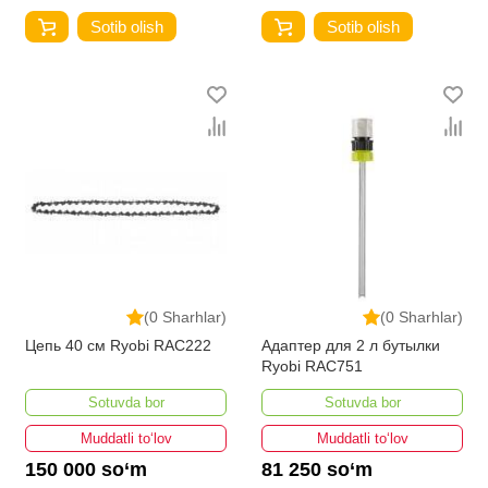
Sotib olish
Sotib olish
(0 Sharhlar)
(0 Sharhlar)
Цепь 40 см Ryobi RAC222
Адаптер для 2 л бутылки
Ryobi RAC751
Sotuvda bor
Sotuvda bor
Muddatli to‘lov
Muddatli to‘lov
150 000 so‘m
81 250 so‘m