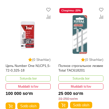
Chegirma -20%
(0 Sharhlar)
(0 Sharhlar)
Цепь Number One N1CP1,5-
Полное строгальное лезвие
72-0,325-18
Total TAC618201
Sotuvda bor
Sotuvda bor
Muddatli to‘lov
Muddatli to‘lov
100 000 so‘m
25 000 so‘m
31 250 so‘m
Sotib olish
Sotib olish