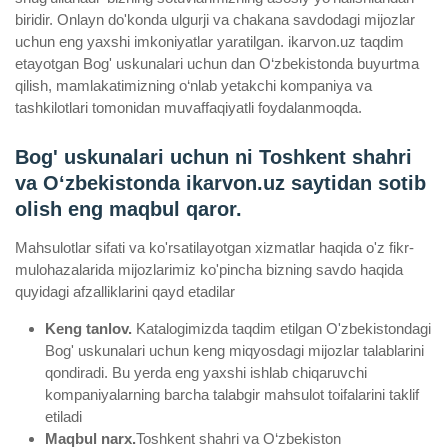
biridir. Onlayn do'konda ulgurji va chakana savdodagi mijozlar
uchun eng yaxshi imkoniyatlar yaratilgan. ikarvon.uz taqdim
etayotgan Bog' uskunalari uchun dan O‘zbekistonda buyurtma
qilish, mamlakatimizning o‘nlab yetakchi kompaniya va
tashkilotlari tomonidan muvaffaqiyatli foydalanmoqda.
Bog' uskunalari uchun ni Toshkent shahri
va Oʻzbekistonda ikarvon.uz saytidan sotib
olish eng maqbul qaror.
Mahsulotlar sifati va ko'rsatilayotgan xizmatlar haqida o'z fikr-
mulohazalarida mijozlarimiz ko'pincha bizning savdo haqida
quyidagi afzalliklarini qayd etadilar
Keng tanlov.
Katalogimizda taqdim etilgan O'zbekistondagi
Bog' uskunalari uchun keng miqyosdagi mijozlar talablarini
qondiradi. Bu yerda eng yaxshi ishlab chiqaruvchi
kompaniyalarning barcha talabgir mahsulot toifalarini taklif
etiladi
Maqbul narx.
Toshkent shahri va O‘zbekiston