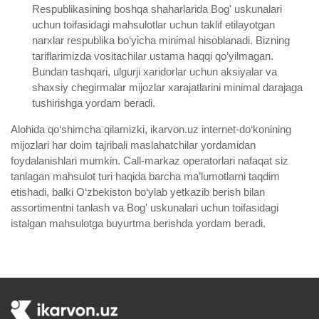
Respublikasining boshqa shaharlarida Bog' uskunalari
uchun toifasidagi mahsulotlar uchun taklif etilayotgan
narxlar respublika bo‘yicha minimal hisoblanadi. Bizning
tariflarimizda vositachilar ustama haqqi qo’yilmagan.
Bundan tashqari, ulgurji xaridorlar uchun aksiyalar va
shaxsiy chegirmalar mijozlar xarajatlarini minimal darajaga
tushirishga yordam beradi.
Alohida qo‘shimcha qilamizki, ikarvon.uz internet-do‘konining
mijozlari har doim tajribali maslahatchilar yordamidan
foydalanishlari mumkin. Call-markaz operatorlari nafaqat siz
tanlagan mahsulot turi haqida barcha ma’lumotlarni taqdim
etishadi, balki O‘zbekiston bo‘ylab yetkazib berish bilan
assortimentni tanlash va Bog' uskunalari uchun toifasidagi
istalgan mahsulotga buyurtma berishda yordam beradi.