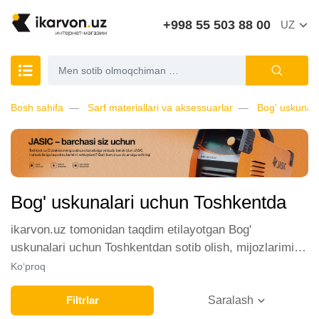
+998 55 503 88 00
UZ
Bosh sahifa
Sarf materiallari va aksessuarlar
Bog' uskunala
Bog' uskunalari uchun Toshkentda
ikarvon.uz tomonidan taqdim etilayotgan Bog'
uskunalari uchun Toshkentdan sotib olish, mijozlarimiz
orasida katta talabga ega. Biz ushbu toifadagi tovarlarni
Ko‘proq
sotish uchun eng yaxshi sharoitlarni ta'minlaymiz.
Onlayn do'konda Bog' uskunalari uchun yetakchi ishlab
Filtrlar
Saralash
chiqaruvchilar va brendlar tomonidan taqdim etilgan