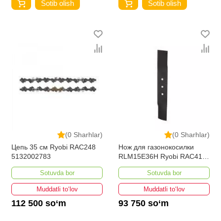
Sotib olish
Sotib olish
(0 Sharhlar)
(0 Sharhlar)
Цепь 35 см Ryobi RAC248
Нож для газонокосилки
5132002783
RLM15E36H Ryobi RAC414
5132002718
Sotuvda bor
Sotuvda bor
Muddatli to‘lov
Muddatli to‘lov
112 500 so‘m
93 750 so‘m