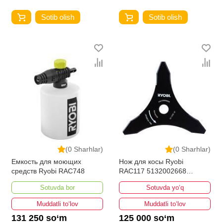
Sotib olish
Sotib olish
(0 Sharhlar)
(0 Sharhlar)
Емкость для моющих
Нож для косы Ryobi
средств Ryobi RAC748
RAC117 5132002668
260х25.4 см
Sotuvda bor
Sotuvda yo‘q
Muddatli to‘lov
Muddatli to‘lov
131 250 so‘m
125 000 so‘m