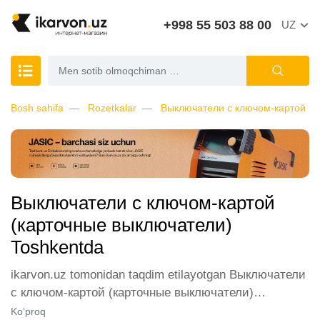
+998 55 503 88 00
UZ
Bosh sahifa
Rozetkalar
Выключатели с ключом-картой (к
Выключатели с ключом-картой
(карточные выключатели)
Toshkentda
ikarvon.uz tomonidan taqdim etilayotgan Выключатели
с ключом-картой (карточные выключатели)
Toshkentdan sotib olish, mijozlarimiz orasida katta
Ko‘proq