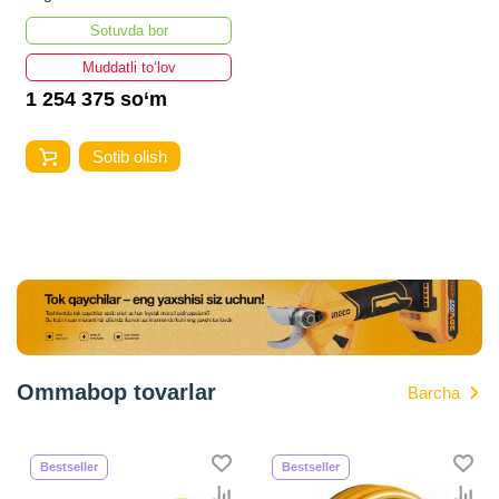
Sotuvda bor
Muddatli to‘lov
1 254 375 so‘m
Sotib olish
Ommabop tovarlar
Barcha
Bestseller
Bestseller