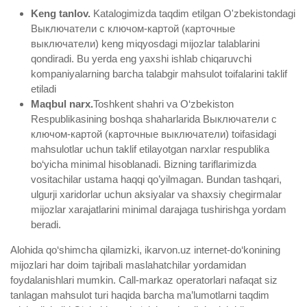
Keng tanlov.
Katalogimizda taqdim etilgan O'zbekistondagi
Выключатели с ключом-картой (карточные
выключатели) keng miqyosdagi mijozlar talablarini
qondiradi. Bu yerda eng yaxshi ishlab chiqaruvchi
kompaniyalarning barcha talabgir mahsulot toifalarini taklif
etiladi
Maqbul narx.
Toshkent shahri va O‘zbekiston
Respublikasining boshqa shaharlarida Выключатели с
ключом-картой (карточные выключатели) toifasidagi
mahsulotlar uchun taklif etilayotgan narxlar respublika
bo‘yicha minimal hisoblanadi. Bizning tariflarimizda
vositachilar ustama haqqi qo’yilmagan. Bundan tashqari,
ulgurji xaridorlar uchun aksiyalar va shaxsiy chegirmalar
mijozlar xarajatlarini minimal darajaga tushirishga yordam
beradi.
Alohida qo‘shimcha qilamizki, ikarvon.uz internet-do‘konining
mijozlari har doim tajribali maslahatchilar yordamidan
foydalanishlari mumkin. Call-markaz operatorlari nafaqat siz
tanlagan mahsulot turi haqida barcha ma’lumotlarni taqdim