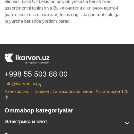
etishadi, balki O‘zbekiston bo‘ylab yetkazib berish bilan
assortimentni tanlash va Выключатели с ключом-картой
(карточные выключатели) toifasidagi istalgan mahsulotga
buyurtma berishda yordam beradi.
+998 55 503 88 00
info@ikarvon.uz
Узбекистан, г. Ташкент, Алмазарский район, Уста-ширин 125
ф
Ommabop kategoriyalar
Электрика и свет