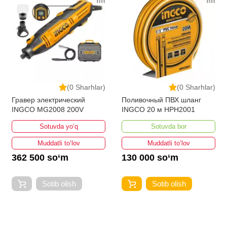
(0 Sharhlar)
(0 Sharhlar)
Гравер электрический
Поливочный ПВХ шланг
INGCO MG2008 200V
INGCO 20 м HPH2001
Sotuvda yo‘q
Sotuvda bor
Muddatli to‘lov
Muddatli to‘lov
362 500 so‘m
130 000 so‘m
Sotib olish
Sotib olish