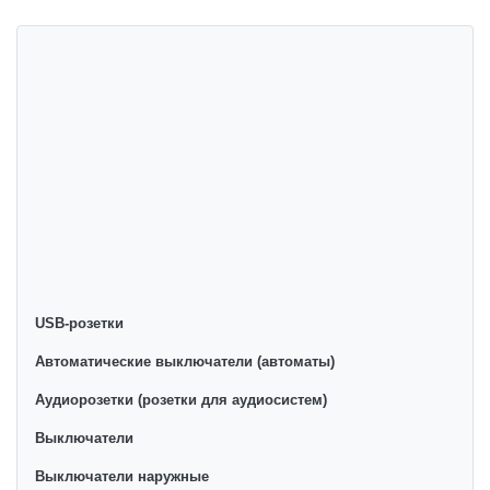
talabga ega. Biz ushbu toifadagi tovarlarni sotish uchun
eng yaxshi sharoitlarni ta'minlaymiz. Onlayn do'konda
Выключатели с ключом-картой (карточные
выключатели) yetakchi ishlab chiqaruvchilar va
brendlar tomonidan taqdim etilgan bo'lib, ularning
ro'yxati doimiy ravishda kengayib bormoqda. Biz butun
mamlakat bo'ylab tovarlarni istalgan miqdorda yetkazib
beramiz. Bularning barchasi O'zbekistondagi eng
yaxshi narx bilan qo’shimcha qilingan, ikarvon.uz dan
Выключатели с ключом-картой (карточные
выключатели) - bu eng keng narxlar oralig'i. Va bu
yerda Выключатели с ключом-картой (карточные
USB-розетки
выключатели) toifasidagi har bir element uchun optimal
Автоматические выключатели (автоматы)
narx mavjud.
Аудиорозетки (розетки для аудиосистем)
Выключатели
Выключатели наружные