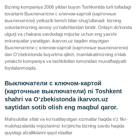
Bizning kompaniya 2006 yildan buyon Toshkentda turli toifadagi
tovarlarni Выключатели с ключом-картой (карточные
выключатели) yetkazib berish bilan shug’ullanadi ­ bizning
sotuvlarimizning asosiy yo'nalishlaridan biridir. Onlayn do'konda
ulgurji va chakana savdodagi mijozlar uchun eng yaxshi
imkoniyatlar yaratilgan. ikarvon.uz taqdim etayotgan
Выключатели с ключом-картой (карточные выключатели)
dan O‘zbekistonda buyurtma qilish, mamlakatimizning o‘nlab
yetakchi kompaniya va tashkilotlari tomonidan muvaffaqiyatli
foydalanmoqda.
Выключатели с ключом-картой
(карточные выключатели) ni Toshkent
shahri va Oʻzbekistonda ikarvon.uz
saytidan sotib olish eng maqbul qaror.
Mahsulotlar sifati va ko'rsatilayotgan xizmatlar haqida o'z fikr-
mulohazalarida mijozlarimiz ko'pincha bizning savdo haqida
quyidagi afzalliklarini qayd etadilar