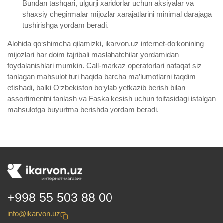
Bundan tashqari, ulgurji xaridorlar uchun aksiyalar va
shaxsiy chegirmalar mijozlar xarajatlarini minimal darajaga
tushirishga yordam beradi.
Alohida qo‘shimcha qilamizki, ikarvon.uz internet-do‘konining
mijozlari har doim tajribali maslahatchilar yordamidan
foydalanishlari mumkin. Call-markaz operatorlari nafaqat siz
tanlagan mahsulot turi haqida barcha ma’lumotlarni taqdim
etishadi, balki O‘zbekiston bo‘ylab yetkazib berish bilan
assortimentni tanlash va Faska kesish uchun toifasidagi istalgan
mahsulotga buyurtma berishda yordam beradi.
+998 55 503 88 00
info@ikarvon.uz