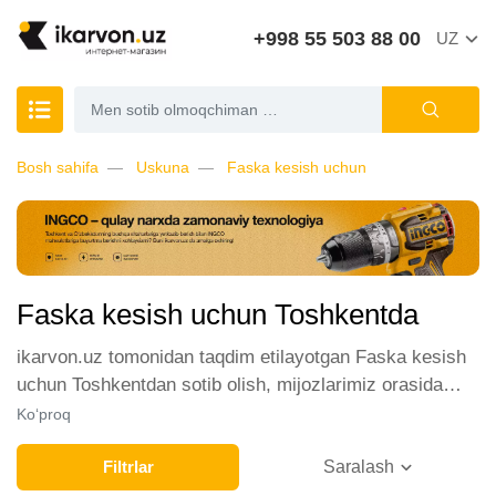
+998 55 503 88 00
UZ
Bosh sahifa
Uskuna
Faska kesish uchun
Faska kesish uchun Toshkentda
ikarvon.uz tomonidan taqdim etilayotgan Faska kesish
uchun Toshkentdan sotib olish, mijozlarimiz orasida
katta talabga ega. Biz ushbu toifadagi tovarlarni sotish
Ko‘proq
uchun eng yaxshi sharoitlarni ta'minlaymiz. Onlayn
do'konda Faska kesish uchun yetakchi ishlab
Filtrlar
Saralash
chiqaruvchilar va brendlar tomonidan taqdim etilgan