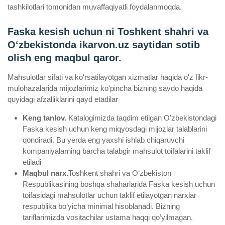
tashkilotlari tomonidan muvaffaqiyatli foydalanmoqda.
Faska kesish uchun ni Toshkent shahri va
Oʻzbekistonda ikarvon.uz saytidan sotib
olish eng maqbul qaror.
Mahsulotlar sifati va ko'rsatilayotgan xizmatlar haqida o'z fikr-
mulohazalarida mijozlarimiz ko'pincha bizning savdo haqida
quyidagi afzalliklarini qayd etadilar
Keng tanlov.
Katalogimizda taqdim etilgan O'zbekistondagi
Faska kesish uchun keng miqyosdagi mijozlar talablarini
qondiradi. Bu yerda eng yaxshi ishlab chiqaruvchi
kompaniyalarning barcha talabgir mahsulot toifalarini taklif
etiladi
Maqbul narx.
Toshkent shahri va O‘zbekiston
Respublikasining boshqa shaharlarida Faska kesish uchun
toifasidagi mahsulotlar uchun taklif etilayotgan narxlar
respublika bo‘yicha minimal hisoblanadi. Bizning
tariflarimizda vositachilar ustama haqqi qo’yilmagan.