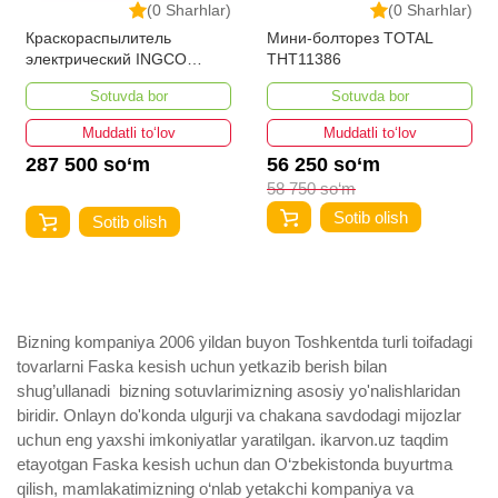
(0 Sharhlar)
(0 Sharhlar)
Мини-болторез TOTAL
Вибратор для бетона EPA
THT11386
EBV-1100
Sotuvda bor
Sotuvda bor
Muddatli to‘lov
Muddatli to‘lov
56 250 so‘m
625 000 so‘m
58 750 so‘m
Sotib olish
Sotib olish
Bizning kompaniya 2006 yildan buyon Toshkentda turli toifadagi
tovarlarni Faska kesish uchun yetkazib berish bilan
shug’ullanadi ­ bizning sotuvlarimizning asosiy yo'nalishlaridan
biridir. Onlayn do'konda ulgurji va chakana savdodagi mijozlar
uchun eng yaxshi imkoniyatlar yaratilgan. ikarvon.uz taqdim
etayotgan Faska kesish uchun dan O‘zbekistonda buyurtma
qilish, mamlakatimizning o‘nlab yetakchi kompaniya va