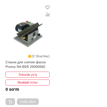
bo'lib, ularning ro'yxati doimiy ravishda kengayib
bormoqda. Biz butun mamlakat bo'ylab tovarlarni
istalgan miqdorda yetkazib beramiz. Bularning barchasi
O'zbekistondagi eng yaxshi narx bilan qo’shimcha
qilingan, ikarvon.uz dan Faska kesish uchun - bu eng
keng narxlar oralig'i. Va bu yerda Faska kesish uchun
toifasidagi har bir element uchun optimal narx mavjud.
(0 Sharhlar)
Станок для снятия фасок
Proma SH-80/5 25000560
Sotuvda yo‘q
Muddatli to‘lov
0 so‘m
Sotib olish