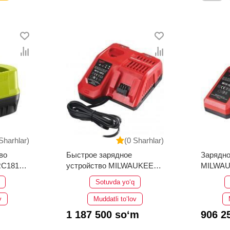
Sharhlar)
(0 Sharhlar)
во
Быстрое зарядное
Зарядно
RC18120
устройство MILWAUKEE
MILWAU
M12-18 FC 4932451079
4932352
Sotuvda yo‘q
v
Muddatli to‘lov
1 187 500 so‘m
906 2