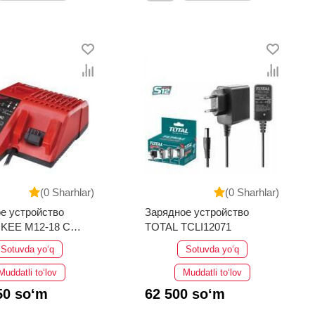
(0 Sharhlar)
(0 Sharhlar)
е устройство
Зарядное устройство
KEE M12-18 C
TOTAL TCLI12071
959
Sotuvda yo‘q
Sotuvda yo‘q
Muddatli to‘lov
Muddatli to‘lov
50 so‘m
62 500 so‘m