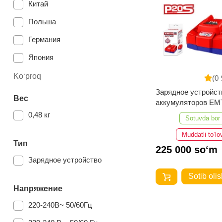
Китай
Польша
Германия
Япония
Ko‘proq
(0 
Зарядное устройст
Вес
аккумуляторов E
EFCR20411
0,48 кг
Sotuvda bor
Muddatli to‘lo
Тип
225 000 so‘m
Зарядное устройство
Sotib olis
Напряжение
220-240В~ 50/60Гц