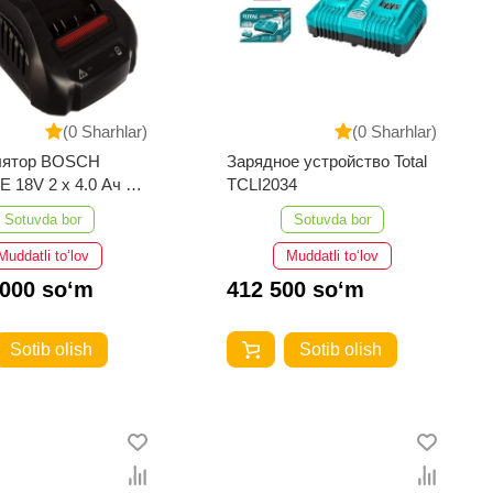
(0 Sharhlar)
(0 Sharhlar)
лятор BOSCH
Зарядное устройство Total
 18V 2 x 4.0 Ач и
TCLI2034
е устройство
Sotuvda bor
Sotuvda bor
Muddatli to‘lov
Muddatli to‘lov
 000 so‘m
412 500 so‘m
Sotib olish
Sotib olish