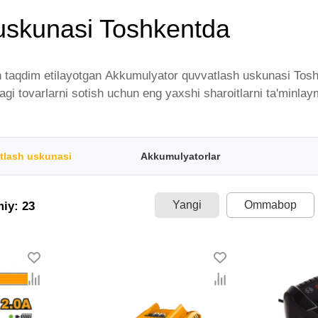
uskunasi Toshkentda
 taqdim etilayotgan Akkumulyator quvvatlash uskunasi Toshke
dagi tovarlarni sotish uchun eng yaxshi sharoitlarni ta'min
ruvchilar va brendlar tomonidan taqdim etilgan bo'lib, ularn
arlarni istalgan miqdorda yetkazib beramiz. Bularning barch
 dan Akkumulyator quvvatlash uskunasi - bu eng keng narxlar
tlash uskunasi
Akkumulyatorlar
lement uchun optimal narx mavjud.
Yangi
Ommabop
miy: 23