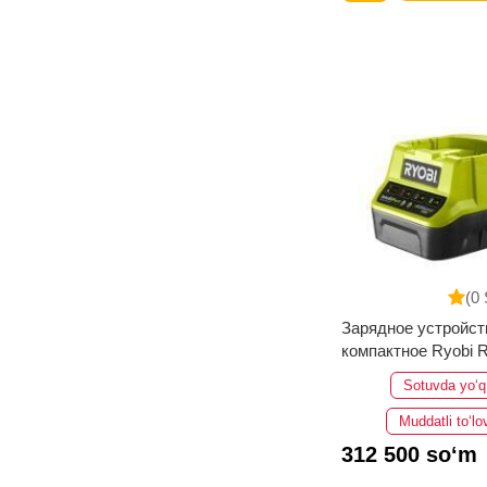
(0 
Зарядное устройст
компактное Ryobi 
ONE+ 5133002891
Sotuvda yo‘q
Muddatli to‘lo
312 500 so‘m