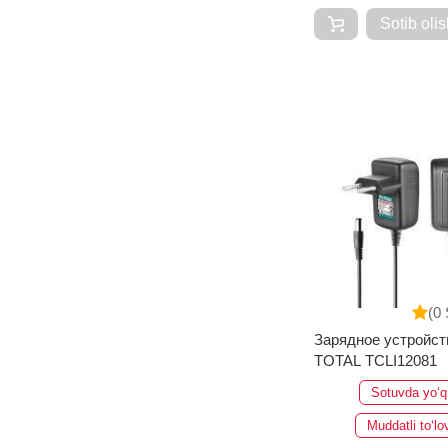
Sotib olis
(0 
Зарядное устройст
TOTAL TCLI12081
Sotuvda yo‘q
Muddatli to‘lo