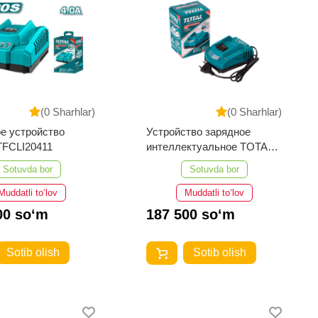
(0 Sharhlar)
(0 Sharhlar)
е устройство
Устройство зарядное
TFCLI20411
интеллектуальное TOTAL
TFCLI2001
Sotuvda bor
Sotuvda bor
Muddatli to‘lov
Muddatli to‘lov
00 so‘m
187 500 so‘m
Sotib olish
Sotib olish