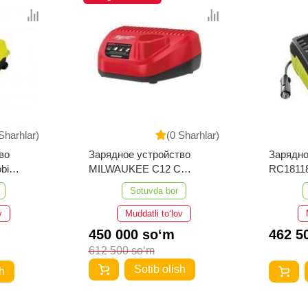
Sharhlar)
(0 Sharhlar)
во
Зарядное устройство
Зарядно
bi
MILWAUKEE C12 C
RC1811
4932352000
Sotuvda bor
v
Muddatli to‘lov
450 000 so‘m
462 5
612 500 so‘m
Sotib olish
h