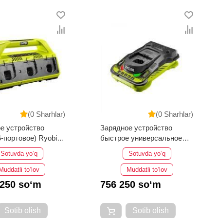
(0 Sharhlar)
(0 Sharhlar)
е устройство
Зарядное устройство
-портовое) Ryobi
быстрое универсальное
7 5133002630
Ryobi RC18150 ONE+
Sotuvda yo‘q
Sotuvda yo‘q
5133002638
Muddatli to‘lov
Muddatli to‘lov
 250 so‘m
756 250 so‘m
Sotib olish
Sotib olish