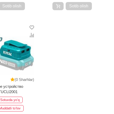
Sotib olish
Sotib olish
(0 Sharhlar)
е устройство
TUCLI2001
Sotuvda yo‘q
Muddatli to‘lov