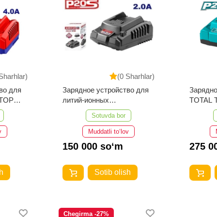
Sharhlar)
(0 Sharhlar)
во для
Зарядное устройство для
Зарядно
MTOP
литий-ионных
TOTAL 
аккумуляторов Emtop
Sotuvda bor
EFCR20200
v
Muddatli to‘lov
150 000 so‘m
275 0
h
Sotib olish
Chegirma -27%