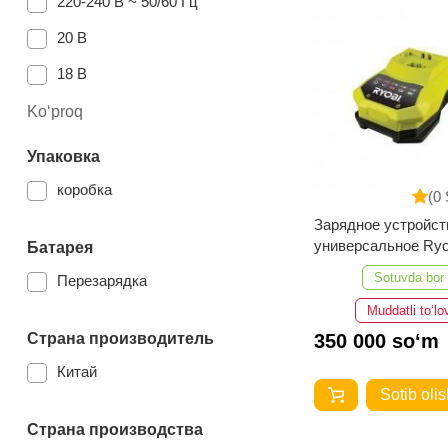
220-240 В ~ 50/60 Гц
20 В
18 В
Ko‘proq
Упаковка
коробка
(0 
Зарядное устройст
универсальное Ryo
Батарея
BCL14181H ONE+
Sotuvda bor
Перезарядка
5133001127
Muddatli to‘lo
350 000 so‘m
Страна производитель
Китай
Sotib olis
Страна производства