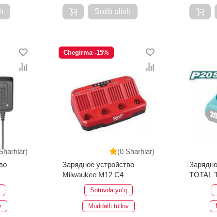
h
Sotib olish
Chegirma -15%
Sharhlar)
(0 Sharhlar)
во
Зарядное устройство
Зарядно
Milwaukee M12 C4
TOTAL 
Sotuvda yo‘q
v
Muddatli to‘lov