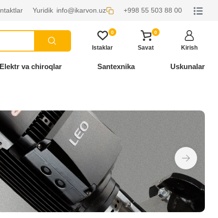
ntaktlar
Yuridik
info@ikarvon.uz
+998 55 503 88 00
0
0
Istaklar
Savat
Kirish
Elektr va chiroqlar
Santexnika
Uskunalar