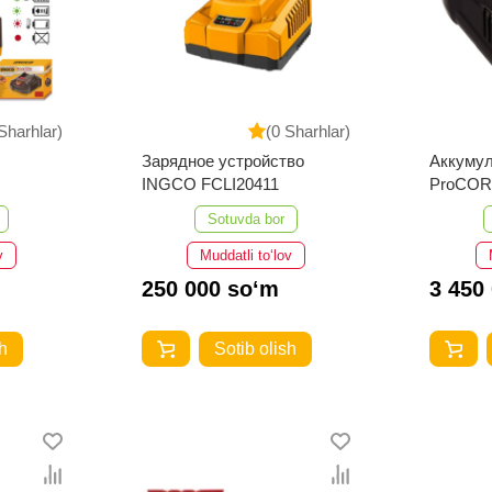
Sharhlar)
(0 Sharhlar)
Зарядное устройство
Аккуму
INGCO FCLI20411
ProCORE
зарядно
Sotuvda bor
v
Muddatli to‘lov
250 000 so‘m
3 450
h
Sotib olish