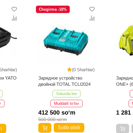
Chegirma -18%
Sharhlar)
(0 Sharhlar)
реи YATO
Зарядное устройство
Зарядно
двойной TOTAL TCLI2024
ONE+ (6
RC18-62
Sotuvda bor
v
Muddatli to‘lov
412 500 so‘m
1 281
500 000 so‘m
Sotib olish
h