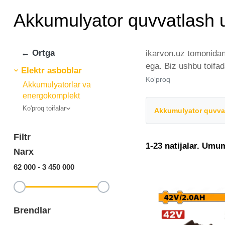
Akkumulyator quvvatlash 
← Ortga
ikarvon.uz tomonidan
ega. Biz ushbu toifa
Elektr asboblar
yetakchi ishlab chiqa
Ko‘proq
Akkumulyatorlar va
mamlakat bo'ylab tov
energokomplekt
qilingan, ikarvon.uz
Ko'proq toifalar
Akkumulyator quvva
toifasidagi har bir e
Filtr
1-23 natijalar. Umu
Narx
62 000
-
3 450 000
Brendlar