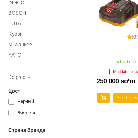
INGCO
BOSCH
TOTAL
Ryobi
(0 
Milwaukee
YATO
Sotuvda bor
Muddatli to‘lo
Ko‘proq
250 000 so‘m
Цвет
Sotib olis
Черный
Желтый
Страна бренда