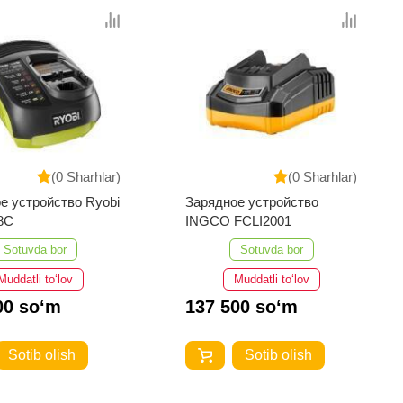
(0 Sharhlar)
(0 Sharhlar)
е устройство Ryobi
Зарядное устройство
8C
INGCO FCLI2001
Sotuvda bor
Sotuvda bor
Muddatli to‘lov
Muddatli to‘lov
00 so‘m
137 500 so‘m
Sotib olish
Sotib olish