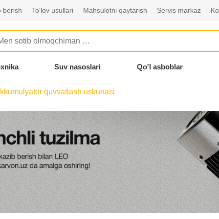
 berish
To'lov usullari
Mahsulotni qaytarish
Servis markaz
Ko
exnika
Suv nasoslari
Qo'l asboblar
kkumulyator quvvatlash uskunasi