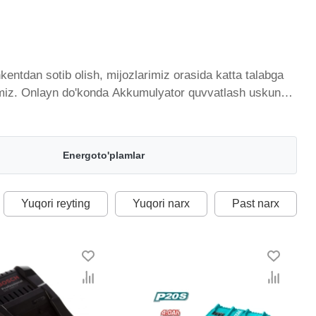
ntdan sotib olish, mijozlarimiz orasida katta talabga
laymiz. Onlayn do'konda Akkumulyator quvvatlash uskunasi
ing ro'yxati doimiy ravishda kengayib bormoqda. Biz butun
asi O'zbekistondagi eng yaxshi narx bilan qo’shimcha
 oralig'i. Va bu yerda Akkumulyator quvvatlash uskunasi
Energoto'plamlar
Yuqori reyting
Yuqori narx
Past narx