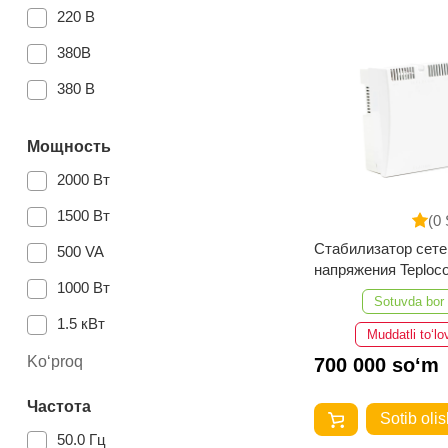
1.6 кг
220 В
20.5 кг
380В
3.7 кг
380 В
5.7 кг
28,48 кг
Мощность
2000 Вт
8.3 кг
1500 Вт
36 кг
(0 
Стабилизатор сете
500 VA
напряжения Teploc
1000 Вт
888
Sotuvda bor
1.5 кВт
Muddatli to‘lo
0.5 кВт
Ko‘proq
700 000 so‘m
500 Вт
Частота
Sotib olis
3000 Вт
50.0 Гц