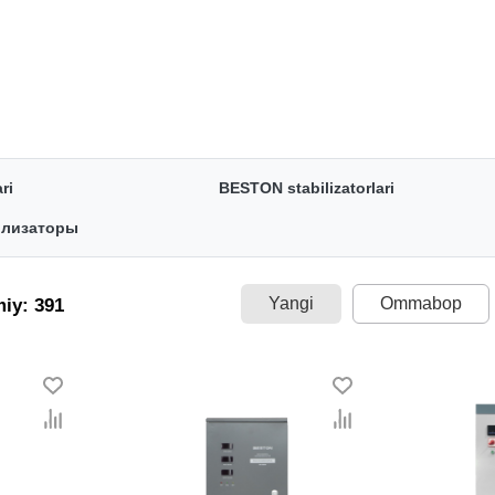
ri
BESTON stabilizatorlari
илизаторы
Yangi
Ommabop
miy: 391