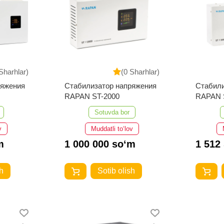
Sharhlar)
(0 Sharhlar)
ряжения
Cтабилизатор напряжения
Cтабили
RAPAN ST-2000
RAPAN 
Sotuvda bor
v
Muddatli to‘lov
m
1 000 000 so‘m
1 512
h
Sotib olish