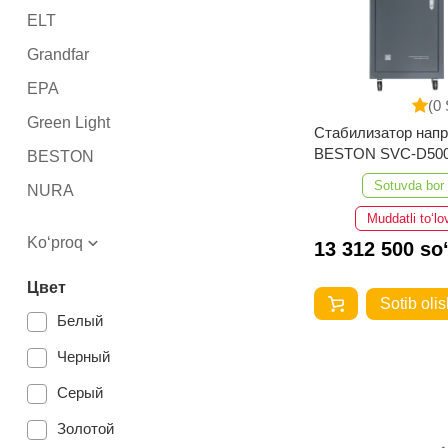
ELT
Grandfar
EPA
(0 
Green Light
Стабилизатор нап
BESTON SVC-D50
BESTON
110-250V Bypass
Sotuvda bor
NURA
Muddatli to‘lo
PREMIUM
Ko‘proq
13 312 500 so
Ortea
Цвет
Teplocom
Sotib olis
Белый
SKAT
Черный
РЕСАНТА
Серый
GIDROX
Welkin
Золотой