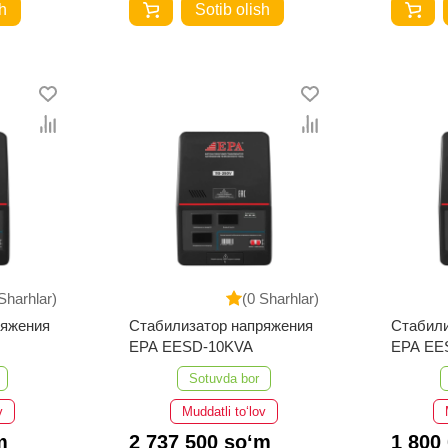
h
Sotib olish
Sharhlar)
(0 Sharhlar)
ряжения
Стабилизатор напряжения
Стабили
EPA EESD-10KVA
EPA EE
Sotuvda bor
v
Muddatli to‘lov
m
2 737 500 so‘m
1 800