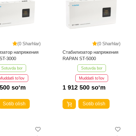
(0 Sharhlar)
(0 Sharhlar)
затор напряжения
Cтабилизатор напряжения
ST-3000
RAPAN ST-5000
Sotuvda bor
Sotuvda bor
Muddatli to‘lov
Muddatli to‘lov
 500 so‘m
1 912 500 so‘m
Sotib olish
Sotib olish