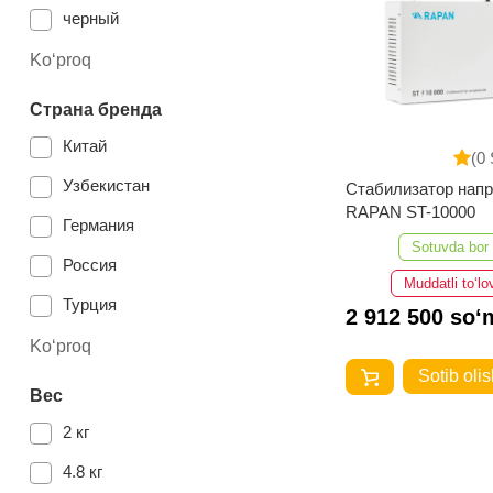
delta
черный
Ko‘proq
Страна бренда
Китай
(0 
Узбекистан
Стабилизатор нап
RAPAN ST-10000
Германия
Sotuvda bor
Россия
Muddatli to‘lo
Турция
2 912 500 so‘
Россия
Ko‘proq
Sotib olis
Страна бренда
Вес
Узбекистан
2 кг
4.8 кг