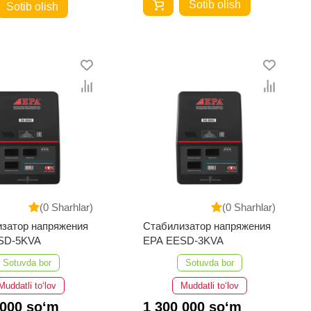
Sotib olish
Sotib olish
(0 Sharhlar)
(0 Sharhlar)
затор напряжения
Стабилизатор напряжения
SD-5KVA
EPA EESD-3KVA
Sotuvda bor
Sotuvda bor
Muddatli to‘lov
Muddatli to‘lov
 000 so‘m
1 300 000 so‘m