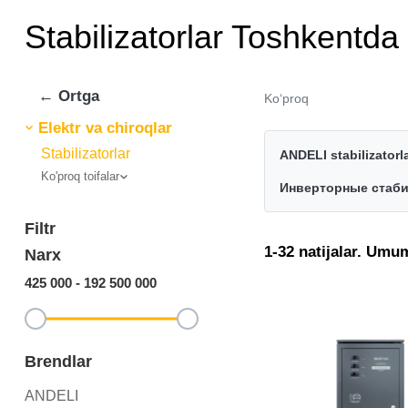
Stabilizatorlar Toshkentda
← Ortga
Ko‘proq
Elektr va chiroqlar
Stabilizatorlar
ANDELI stabilizatorla
Ko'proq toifalar
Инверторные стаб
Filtr
1-32 natijalar. Umu
Narx
425 000
-
192 500 000
Brendlar
ANDELI