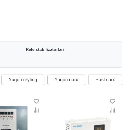
Rele stabilizatorlari
Yuqori reyting
Yuqori narx
Past narx