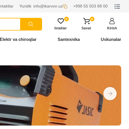
ntaktlar
Yuridik
info@ikarvon.uz
+998 55 503 88 00
0
0
Istaklar
Savat
Kirish
Elektr va chiroqlar
Santexnika
Uskunalar