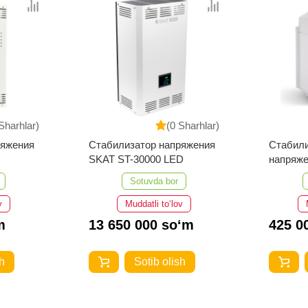
Sharhlar)
(0 Sharhlar)
ряжения
Стабилизатор напряжения
Стабили
SKAT ST-30000 LED
напряже
222/500
Sotuvda bor
v
Muddatli to‘lov
m
13 650 000 so‘m
425 0
h
Sotib olish