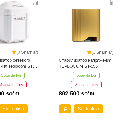
(0 Sharhlar)
(0 Sharhlar)
затор сетевого
Стабилизатор напряжения
ния Teplocom ST-
TEPLOCOM ST-555
Sotuvda bor
Sotuvda bor
Muddatli to‘lov
Muddatli to‘lov
00 so‘m
862 500 so‘m
Sotib olish
Sotib olish