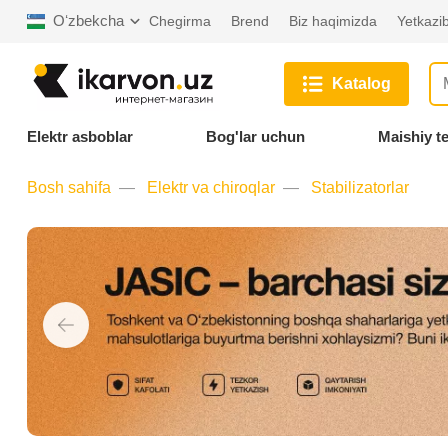
Oʻzbekcha
Chegirma
Brend
Biz haqimizda
Yetkazib
Katalog
Elektr asboblar
Bog'lar uchun
Maishiy t
Bosh sahifa
Elektr va chiroqlar
Stabilizatorlar