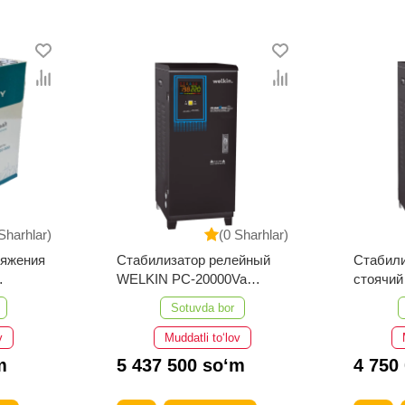
Sharhlar)
(0 Sharhlar)
ряжения
Стабилизатор релейный
Стабили
WELKIN PC-20000Va
стоячи
стоячий
TWR150
Sotuvda bor
v
Muddatli to‘lov
m
5 437 500 so‘m
4 750