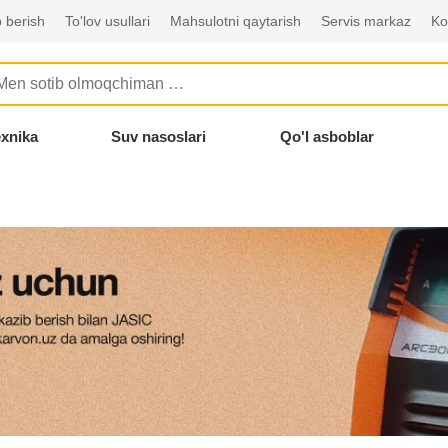
 berish
To'lov usullari
Mahsulotni qaytarish
Servis markaz
Ko
exnika
Suv nasoslari
Qo'l asboblar