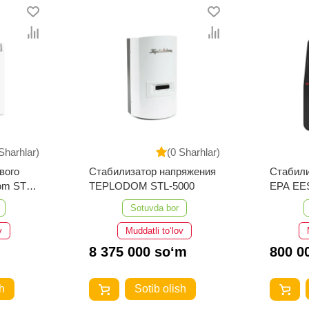
Sharhlar)
(0 Sharhlar)
вого
Стабилизатор напряжения
Стабили
om ST-
TEPLODOM STL-5000
EPA EE
Sotuvda bor
v
Muddatli to‘lov
8 375 000 so‘m
800 0
h
Sotib olish