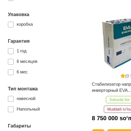
Упаковка
коробка
Гарантия
1 год
6 месяцев
6 мес
(0 
Стабилизатор нап
Тип монтажа
инверторный EVA
ENERGY ТИ-20000
навесной
Sotuvda bor
Напольный
Muddatli to‘lo
8 750 000 so‘
Габариты