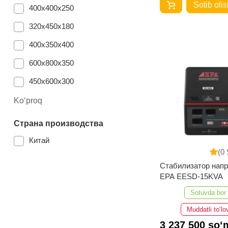
Sotib olis
400х400х250
320х450х180
400х350х400
600х800х350
450х600х300
900х600х350
Ko‘proq
460х720х290
Страна производства
450х650х250
Китай
(0 
500х200х300
Стабилизатор нап
500х300х400
EPA EESD-15KVA
310х370х140
Sotuvda bor
Muddatli to‘lo
3 237 500 so‘