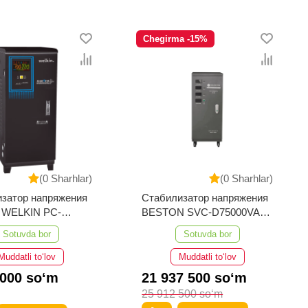
Chegirma -15%
(0 Sharhlar)
(0 Sharhlar)
затор напряжения
Стабилизатор напряжения
й WELKIN PC-
BESTON SVC-D75000VA-3
00Va
190-430V
Sotuvda bor
Sotuvda bor
Muddatli to‘lov
Muddatli to‘lov
 000 so‘m
21 937 500 so‘m
25 912 500 so‘m