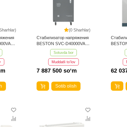
Sharhlar)
(0 Sharhlar)
ряжения
Стабилизатор напряжения
Стабили
000VA
BESTON SVC-D40000VA
BESTON
110-250V Bypass
Sotuvda bor
v
Muddatli to‘lov
‘m
7 887 500 so‘m
62 03
h
Sotib olish