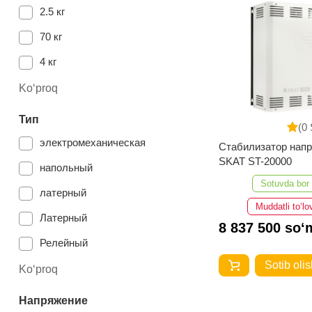
2.5 кг
70 кг
4 кг
2.4 кг
Ko‘proq
2 кг.
Тип
(0 
19 кг
электромеханическая
Стабилизатор нап
SKAT ST-20000
21 кг
напольный
Sotuvda bor
18 кг
латерный
Muddatli to‘lo
120 кг
Латерный
8 837 500 so‘
16 кг
Релейный
16.6 кг
Sotib olis
электромеханический
Ko‘proq
1.8 кг
Напряжение