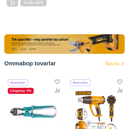
Sotib olish
Ommabop tovarlar
Barcha
Bestseller
Bestseller
Chegirma -4%