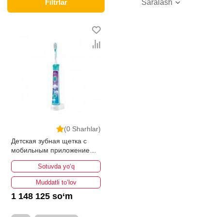
продажи этой категории товара. Аксессуары для
Filtrlar
Saralash
раковины в интернет-магазине представлены
ведущими производителями и брендами, список
которых постоянно расширяется. Мы доставляем
товар в любом количестве по всей территории
страны. Все это дополняет лучшая по Узбекистану
стоимость, Аксессуары для раковины от ikarvon.uz
— это самый широкий диапазон цен. Причем здесь
представлена оптимальная цена для каждой
позиции из категории Аксессуары для раковины.
(0 Sharhlar)
Детская зубная щетка c
мобильным приложением
Philips HX6322/04
Sotuvda yo‘q
Muddatli to‘lov
1 148 125 so‘m