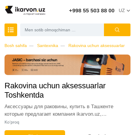
+998 55 503 88 00
UZ
Bosh sahifa
Santexnika
Rakovina uchun aksessuarlar
Rakovina uchun aksessuarlar
Toshkentda
Аксессуары для раковины, купить в Ташкенте
которые предлагает компания ikarvon.uz,
пользуются широким спросом среди наших
Ko‘proq
клиентов. Мы обеспечиваем лучшие условия