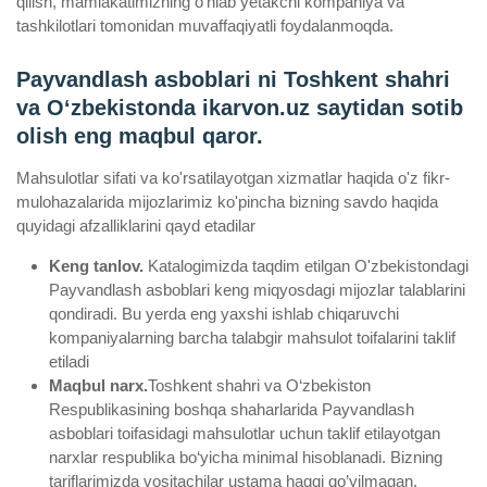
qilish, mamlakatimizning o‘nlab yetakchi kompaniya va
tashkilotlari tomonidan muvaffaqiyatli foydalanmoqda.
Payvandlash asboblari ni Toshkent shahri
va Oʻzbekistonda ikarvon.uz saytidan sotib
olish eng maqbul qaror.
Mahsulotlar sifati va ko'rsatilayotgan xizmatlar haqida o'z fikr-
mulohazalarida mijozlarimiz ko'pincha bizning savdo haqida
quyidagi afzalliklarini qayd etadilar
Keng tanlov.
Katalogimizda taqdim etilgan O'zbekistondagi
Payvandlash asboblari keng miqyosdagi mijozlar talablarini
qondiradi. Bu yerda eng yaxshi ishlab chiqaruvchi
kompaniyalarning barcha talabgir mahsulot toifalarini taklif
etiladi
Maqbul narx.
Toshkent shahri va O‘zbekiston
Respublikasining boshqa shaharlarida Payvandlash
asboblari toifasidagi mahsulotlar uchun taklif etilayotgan
narxlar respublika bo‘yicha minimal hisoblanadi. Bizning
tariflarimizda vositachilar ustama haqqi qo’yilmagan.