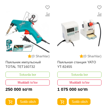
bo'lib, ularning ro'yxati doimiy ravishda kengayib
bormoqda. Biz butun mamlakat bo'ylab tovarlarni
istalgan miqdorda yetkazib beramiz. Bularning barchasi
O'zbekistondagi eng yaxshi narx bilan qo’shimcha
qilingan, ikarvon.uz dan Payvandlash asboblari - bu eng
keng narxlar oralig'i. Va bu yerda Payvandlash
asboblari toifasidagi har bir element uchun optimal narx
mavjud.
(0 Sharhlar)
(0 Sharhlar)
Паяльник импульсный
Паяльная станция YATO
TOTAL TET160732
YT-82455
Sotuvda bor
Sotuvda bor
Muddatli to‘lov
Muddatli to‘lov
250 000 so‘m
1 075 000 so‘m
Sotib olish
Sotib olish