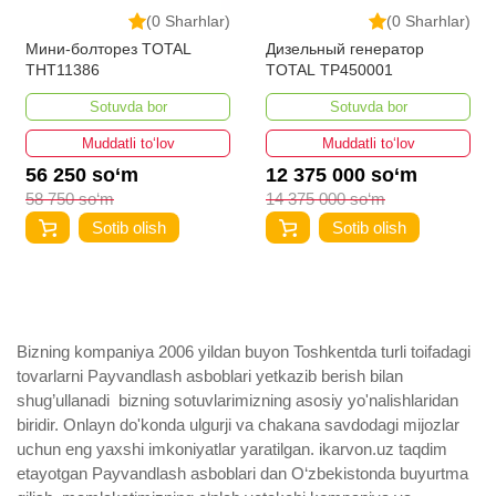
(0 Sharhlar)
(0 Sharhlar)
Мини-болторез TOTAL
Дизельный генератор
THT11386
TOTAL TP450001
Sotuvda bor
Sotuvda bor
Muddatli to‘lov
Muddatli to‘lov
56 250 so‘m
12 375 000 so‘m
58 750 so‘m
14 375 000 so‘m
Sotib olish
Sotib olish
Bizning kompaniya 2006 yildan buyon Toshkentda turli toifadagi
tovarlarni Payvandlash asboblari yetkazib berish bilan
shug’ullanadi ­ bizning sotuvlarimizning asosiy yo'nalishlaridan
biridir. Onlayn do'konda ulgurji va chakana savdodagi mijozlar
uchun eng yaxshi imkoniyatlar yaratilgan. ikarvon.uz taqdim
etayotgan Payvandlash asboblari dan O‘zbekistonda buyurtma