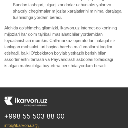
Bundan tashqari, ulgurji xaridorlar uchun aksiyalar va
shaxsiy chegirmalar mijozlar xarajatlarini minimal darajaga
tushirishga yordam beradi.
Alohida qo‘shimcha qilamizki, ikarvon.uz internet-do‘konining
mijozlari har doim tajribali maslahatchilar yordamidan
foydalanishlari mumkin. Call-markaz operatorlari nafaqat siz
tanlagan mahsulot turi haqida barcha ma’lumotlarni taqdim
etishadi, balki O‘zbekiston bo‘ylab yetkazib berish bilan
assortimentni tanlash va Payvandlash asboblari toifasidagi
istalgan mahsulotga buyurtma berishda yordam beradi.
+998 55 503 88 00
info@ikarvon.uz