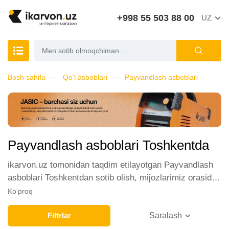
+998 55 503 88 00
UZ
Bosh sahifa
Qo'l asboblari
Payvandlash asboblari
Payvandlash asboblari Toshkentda
ikarvon.uz tomonidan taqdim etilayotgan Payvandlash
asboblari Toshkentdan sotib olish, mijozlarimiz orasida
katta talabga ega. Biz ushbu toifadagi tovarlarni sotish
Ko‘proq
uchun eng yaxshi sharoitlarni ta'minlaymiz. Onlayn
do'konda Payvandlash asboblari yetakchi ishlab
Filtrlar
Saralash
chiqaruvchilar va brendlar tomonidan taqdim etilgan