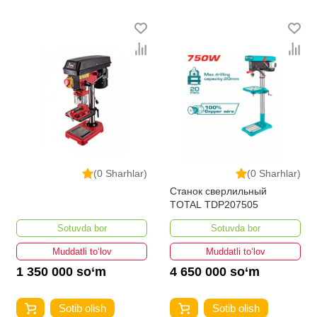
(0 Sharhlar)
(0 Sharhlar)
Станок сверлильный
TOTAL TDP207505
Sotuvda bor
Sotuvda bor
Muddatli to‘lov
Muddatli to‘lov
1 350 000 so‘m
4 650 000 so‘m
Sotib olish
Sotib olish