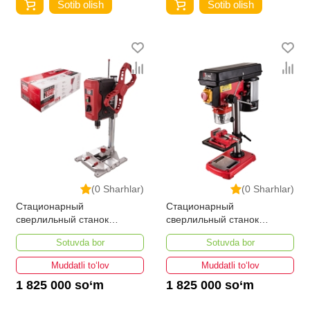
Sotib olish
Sotib olish
(0 Sharhlar)
(0 Sharhlar)
Стационарный
Стационарный
сверлильный станок
сверлильный станок
Number One NBM850
Number One NBM750S
Sotuvda bor
Sotuvda bor
INDUSTRIAL
Muddatli to‘lov
Muddatli to‘lov
1 825 000 so‘m
1 825 000 so‘m