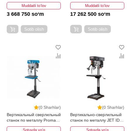
Muddatli to‘lov
Muddatli to‘lov
3 668 750 so‘m
17 262 500 so‘m
Sotib olish
Sotib olish
(0 Sharhlar)
(0 Sharhlar)
Вертикальный сверлильный
Вертикально-сверлильный
станок по металлу Promac
станок по металлу JET IDP-
214AB
22
Sotuvda yo‘q
Sotuvda yo‘q