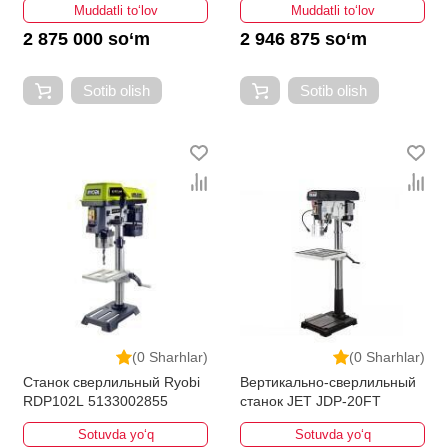
Muddatli to‘lov
Muddatli to‘lov
2 875 000 so‘m
2 946 875 so‘m
Sotib olish
Sotib olish
(0 Sharhlar)
(0 Sharhlar)
Станок сверлильный Ryobi
Вертикально-сверлильный
RDP102L 5133002855
станок JET JDP-20FT
Sotuvda yo‘q
Sotuvda yo‘q