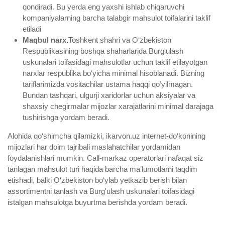
qondiradi. Bu yerda eng yaxshi ishlab chiqaruvchi
kompaniyalarning barcha talabgir mahsulot toifalarini taklif
etiladi
Maqbul narx.
Toshkent shahri va O‘zbekiston
Respublikasining boshqa shaharlarida Burg'ulash
uskunalari toifasidagi mahsulotlar uchun taklif etilayotgan
narxlar respublika bo‘yicha minimal hisoblanadi. Bizning
tariflarimizda vositachilar ustama haqqi qo’yilmagan.
Bundan tashqari, ulgurji xaridorlar uchun aksiyalar va
shaxsiy chegirmalar mijozlar xarajatlarini minimal darajaga
tushirishga yordam beradi.
Alohida qo‘shimcha qilamizki, ikarvon.uz internet-do‘konining
mijozlari har doim tajribali maslahatchilar yordamidan
foydalanishlari mumkin. Call-markaz operatorlari nafaqat siz
tanlagan mahsulot turi haqida barcha ma’lumotlarni taqdim
etishadi, balki O‘zbekiston bo‘ylab yetkazib berish bilan
assortimentni tanlash va Burg'ulash uskunalari toifasidagi
istalgan mahsulotga buyurtma berishda yordam beradi.