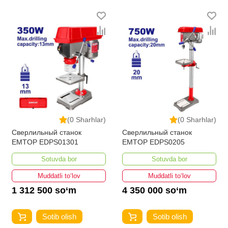
bo'lib, ularning ro'yxati doimiy ravishda kengayib
bormoqda. Biz butun mamlakat bo'ylab tovarlarni
istalgan miqdorda yetkazib beramiz. Bularning barchasi
O'zbekistondagi eng yaxshi narx bilan qo’shimcha
qilingan, ikarvon.uz dan Burg'ulash uskunalari - bu eng
keng narxlar oralig'i. Va bu yerda Burg'ulash uskunalari
toifasidagi har bir element uchun optimal narx mavjud.
(0 Sharhlar)
(0 Sharhlar)
Сверлильный станок
Сверлильный станок
EMTOP EDPS01301
EMTOP EDPS0205
Sotuvda bor
Sotuvda bor
Muddatli to‘lov
Muddatli to‘lov
1 312 500 so‘m
4 350 000 so‘m
Sotib olish
Sotib olish