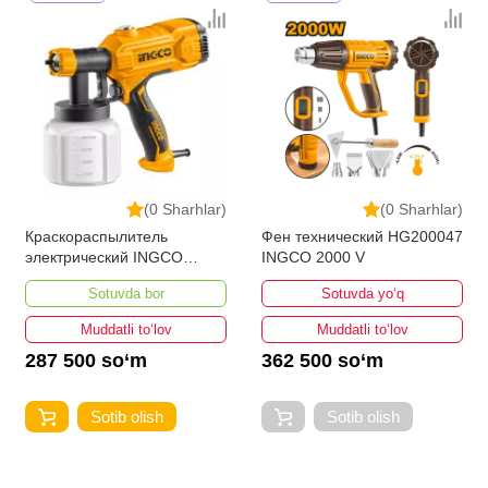
(0 Sharhlar)
(0 Sharhlar)
Краскораспылитель
Фен технический HG200047
электрический INGCO
INGCO 2000 V
SPG3508 450 w
Sotuvda bor
Sotuvda yo‘q
Muddatli to‘lov
Muddatli to‘lov
287 500 so‘m
362 500 so‘m
Sotib olish
Sotib olish