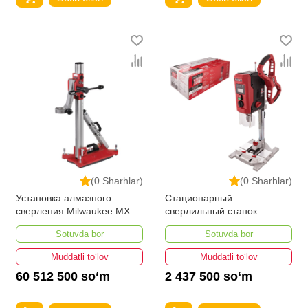
(0 Sharhlar)
(0 Sharhlar)
Установка алмазного
Стационарный
сверления Milwaukee MXF
сверлильный станок
DCD150-302C KIT
Number One NBM950
Sotuvda bor
Sotuvda bor
INDUSTRIAL
Muddatli to‘lov
Muddatli to‘lov
60 512 500 so‘m
2 437 500 so‘m