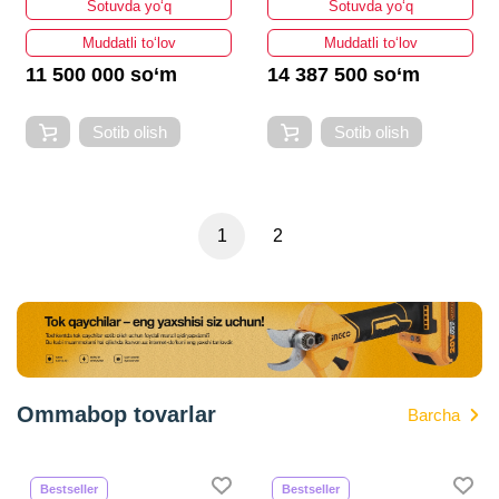
Sotuvda yo‘q
Sotuvda yo‘q
Muddatli to‘lov
Muddatli to‘lov
11 500 000 so‘m
14 387 500 so‘m
Sotib olish
Sotib olish
1
2
Ommabop tovarlar
Barcha
Bestseller
Bestseller