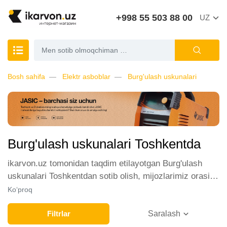
+998 55 503 88 00
UZ
Bosh sahifa
Elektr asboblar
Burg'ulash uskunalari
Burg'ulash uskunalari Toshkentda
ikarvon.uz tomonidan taqdim etilayotgan Burg'ulash
uskunalari Toshkentdan sotib olish, mijozlarimiz orasida
katta talabga ega. Biz ushbu toifadagi tovarlarni sotish
Ko‘proq
uchun eng yaxshi sharoitlarni ta'minlaymiz. Onlayn
do'konda Burg'ulash uskunalari yetakchi ishlab
Filtrlar
Saralash
chiqaruvchilar va brendlar tomonidan taqdim etilgan