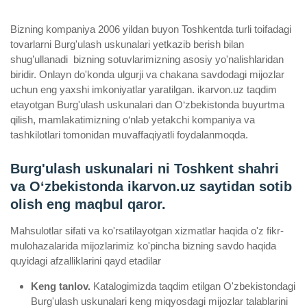
Bizning kompaniya 2006 yildan buyon Toshkentda turli toifadagi
tovarlarni Burg'ulash uskunalari yetkazib berish bilan
shug’ullanadi ­ bizning sotuvlarimizning asosiy yo'nalishlaridan
biridir. Onlayn do'konda ulgurji va chakana savdodagi mijozlar
uchun eng yaxshi imkoniyatlar yaratilgan. ikarvon.uz taqdim
etayotgan Burg'ulash uskunalari dan O‘zbekistonda buyurtma
qilish, mamlakatimizning o‘nlab yetakchi kompaniya va
tashkilotlari tomonidan muvaffaqiyatli foydalanmoqda.
Burg'ulash uskunalari ni Toshkent shahri
va Oʻzbekistonda ikarvon.uz saytidan sotib
olish eng maqbul qaror.
Mahsulotlar sifati va ko'rsatilayotgan xizmatlar haqida o'z fikr-
mulohazalarida mijozlarimiz ko'pincha bizning savdo haqida
quyidagi afzalliklarini qayd etadilar
Keng tanlov.
Katalogimizda taqdim etilgan O'zbekistondagi
Burg'ulash uskunalari keng miqyosdagi mijozlar talablarini