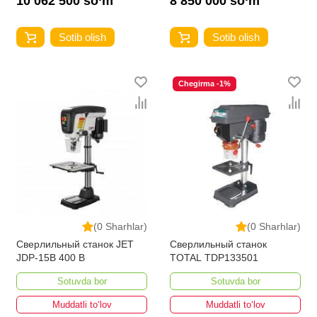
10 062 500 so‘m
8 850 000 so‘m
Sotib olish
Sotib olish
Chegirma -1%
(0 Sharhlar)
(0 Sharhlar)
Сверлильный станок JET
Сверлильный станок
JDP-15B 400 В
TOTAL TDP133501
Sotuvda bor
Sotuvda bor
Muddatli to‘lov
Muddatli to‘lov