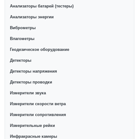
модели от ведущих производителей измерительных
Анализаторы батарей (тестеры)
электроинструментов. У нас можно выбрать
удобный способ оплаты и купить лазерные уровни
Анализаторы энергии
оптом с доставкой во все регионы Узбекистана. На
Виброметры
сайте регулярно проводятся акции, позволяющие
Влагометры
сократить затраты покупателей. При этом компания
и без того предлагает минимальные для Ташкента
Геодезическое оборудование
цены на лазерные уровни. Все это дополняют
Детекторы
услуги опытных операторов службы поддержки.
Детекторы напряжения
Детекторы проводки
Измерители звука
Измерители скорости ветра
Измерители сопротивления
Измерительные рейки
Инфракрасные камеры