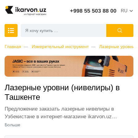
+998 55 503 88 00
RU
Главная
Измерительный инструмент
Лазерные уровни
Лазерные уровни (нивелиры) в
Ташкенте
Предложение заказать лазерные нивелиры в
Узбекистане в интернет-магазине ikarvon.uz
открывает перед покупателями самые широкие
Больше
возможности. В каталоге представлены лучшие