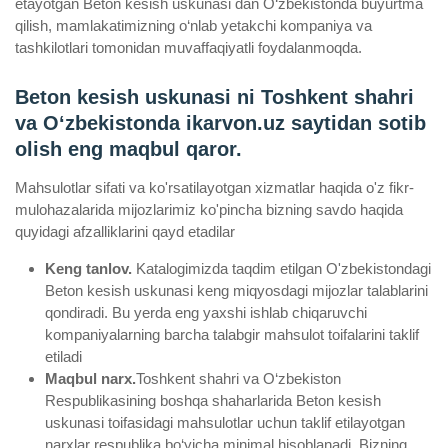
etayotgan Beton kesish uskunasi dan O‘zbekistonda buyurtma
qilish, mamlakatimizning o‘nlab yetakchi kompaniya va
tashkilotlari tomonidan muvaffaqiyatli foydalanmoqda.
Beton kesish uskunasi ni Toshkent shahri
va Oʻzbekistonda ikarvon.uz saytidan sotib
olish eng maqbul qaror.
Mahsulotlar sifati va ko'rsatilayotgan xizmatlar haqida o'z fikr-
mulohazalarida mijozlarimiz ko'pincha bizning savdo haqida
quyidagi afzalliklarini qayd etadilar
Keng tanlov.
Katalogimizda taqdim etilgan O'zbekistondagi
Beton kesish uskunasi keng miqyosdagi mijozlar talablarini
qondiradi. Bu yerda eng yaxshi ishlab chiqaruvchi
kompaniyalarning barcha talabgir mahsulot toifalarini taklif
etiladi
Maqbul narx.
Toshkent shahri va O‘zbekiston
Respublikasining boshqa shaharlarida Beton kesish
uskunasi toifasidagi mahsulotlar uchun taklif etilayotgan
narxlar respublika bo‘yicha minimal hisoblanadi. Bizning