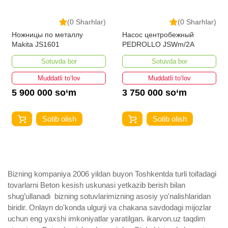
(0 Sharhlar)
(0 Sharhlar)
Ножницы по металлу
Насос центробежный
Makita JS1601
PEDROLLO JSWm/2A
Sotuvda bor
Sotuvda bor
Muddatli to‘lov
Muddatli to‘lov
5 900 000 so‘m
3 750 000 so‘m
Sotib olish
Sotib olish
Bizning kompaniya 2006 yildan buyon Toshkentda turli toifadagi
tovarlarni Beton kesish uskunasi yetkazib berish bilan
shug’ullanadi ­ bizning sotuvlarimizning asosiy yo'nalishlaridan
biridir. Onlayn do'konda ulgurji va chakana savdodagi mijozlar
uchun eng yaxshi imkoniyatlar yaratilgan. ikarvon.uz taqdim