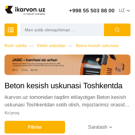
+998 55 503 88 00
UZ
Bosh sahifa
Elektr asboblar
Beton kesish uskunasi
Beton kesish uskunasi Toshkentda
ikarvon.uz tomonidan taqdim etilayotgan Beton kesish
uskunasi Toshkentdan sotib olish, mijozlarimiz orasida
katta talabga ega. Biz ushbu toifadagi tovarlarni sotish
Ko‘proq
uchun eng yaxshi sharoitlarni ta'minlaymiz. Onlayn
do'konda Beton kesish uskunasi yetakchi ishlab
Filtrlar
Saralash
chiqaruvchilar va brendlar tomonidan taqdim etilgan