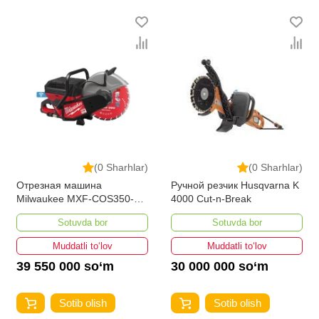
bo'lib, ularning ro'yxati doimiy ravishda kengayib
bormoqda. Biz butun mamlakat bo'ylab tovarlarni
istalgan miqdorda yetkazib beramiz. Bularning barchasi
O'zbekistondagi eng yaxshi narx bilan qo’shimcha
qilingan, ikarvon.uz dan Beton kesish uskunasi - bu eng
keng narxlar oralig'i. Va bu yerda Beton kesish
uskunasi toifasidagi har bir element uchun optimal narx
mavjud.
(0 Sharhlar)
(0 Sharhlar)
Отрезная машина
Ручной резчик Husqvarna K
Milwaukee MXF-COS350-
4000 Cut-n-Break
602
Sotuvda bor
Sotuvda bor
Muddatli to‘lov
Muddatli to‘lov
39 550 000 so‘m
30 000 000 so‘m
Sotib olish
Sotib olish