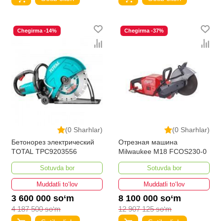
Chegirma -14%
Chegirma -37%
(0 Sharhlar)
(0 Sharhlar)
Бетонорез электрический
Отрезная машина
TOTAL TPC9203556
Milwaukee M18 FCOS230-0
Sotuvda bor
Sotuvda bor
Muddatli to‘lov
Muddatli to‘lov
3 600 000 so‘m
8 100 000 so‘m
4 187 500 so‘m
12 907 125 so‘m