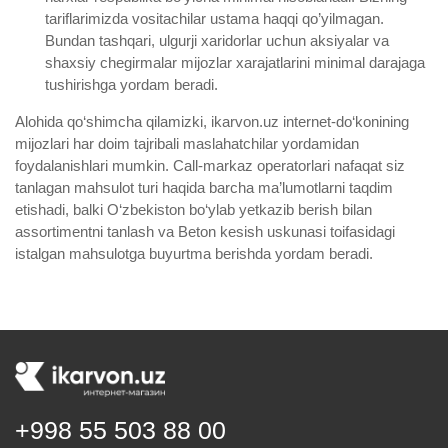
tariflarimizda vositachilar ustama haqqi qo’yilmagan.
Bundan tashqari, ulgurji xaridorlar uchun aksiyalar va
shaxsiy chegirmalar mijozlar xarajatlarini minimal darajaga
tushirishga yordam beradi.
Alohida qo‘shimcha qilamizki, ikarvon.uz internet-do‘konining
mijozlari har doim tajribali maslahatchilar yordamidan
foydalanishlari mumkin. Call-markaz operatorlari nafaqat siz
tanlagan mahsulot turi haqida barcha ma’lumotlarni taqdim
etishadi, balki O‘zbekiston bo‘ylab yetkazib berish bilan
assortimentni tanlash va Beton kesish uskunasi toifasidagi
istalgan mahsulotga buyurtma berishda yordam beradi.
+998 55 503 88 00