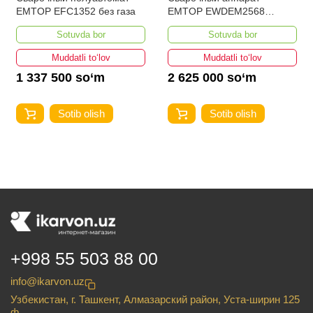
EMTOP EFC1352 без газа
EMTOP EWDEM2568
MMA/TIG Lift
Sotuvda bor
Sotuvda bor
Muddatli to‘lov
Muddatli to‘lov
1 337 500 so‘m
2 625 000 so‘m
Sotib olish
Sotib olish
+998 55 503 88 00
info@ikarvon.uz
Узбекистан, г. Ташкент, Алмазарский район, Уста-ширин 125
ф