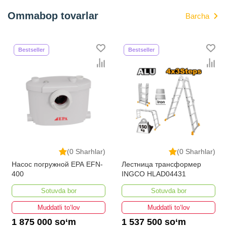
Ommabop tovarlar
Barcha
Bestseller
Bestseller
(0 Sharhlar)
(0 Sharhlar)
Насос погружной EPA EFN-
Лестница трансформер
400
INGCO HLAD04431
Sotuvda bor
Sotuvda bor
Muddatli to‘lov
Muddatli to‘lov
1 875 000 so‘m
1 537 500 so‘m