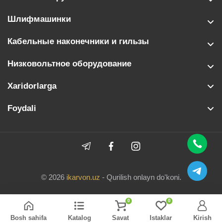
Шлифмашинки
Кабельные наконечники и гильзы
Низковольтное оборудование
Xaridorlarga
Foydali
© 2026
ikarvon.uz
- Qurilish onlayn do'koni.
0
0
Bosh sahifa
Katalog
Savat
Istaklar
Kirish