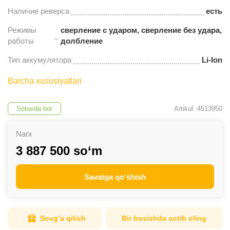
Наличие реверса
есть
Режимы
сверление с ударом, сверление без удара,
работы
долбление
Тип аккумулятора
Li-Ion
Вес
6,10 кг
Barcha xususiyatlari
Sotuvda bor
Artikul: 4513950
Narx
3 887 500 so‘m
Savatga qo‘shish
Sovg‘a qilish
Bir bosishda sotib oling