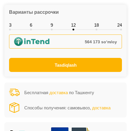
Варианты рассрочки
3
6
9
12
18
24
564 173 so‘m/oy
Tasdiqlash
Бесплатная
доставка
по Ташкенту
Способы получения: самовывоз,
доставка