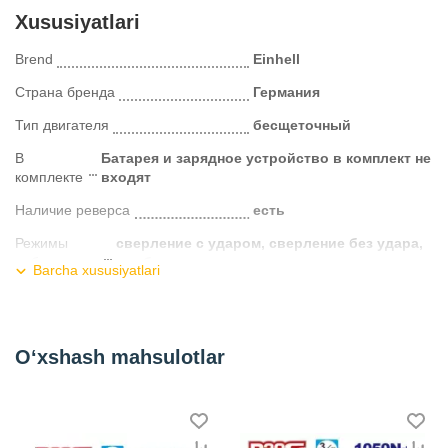
Xususiyatlari
Brend
Einhell
Страна бренда
Германия
Тип двигателя
бесщеточный
В
Батарея и зарядное устройство в комплект не
комплекте
входят
Наличие реверса
есть
Режимы
сверление с ударом, сверление без удара,
работы
долбление
Barcha xususiyatlari
Тип аккумулятора
Li-Ion
Вес
6,10 кг
O‘xshash mahsulotlar
Тип хвостовика
SDS-Plus
Количество режимов
4
Сила удара
13 Дж