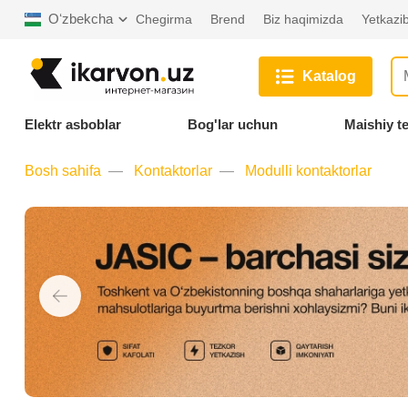
Oʻzbekcha
Chegirma
Brend
Biz haqimizda
Yetkazib
Katalog
Elektr asboblar
Bog'lar uchun
Maishiy t
Bosh sahifa
Kontaktorlar
Modulli kontaktorlar