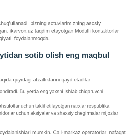
hug’ullanadi ­ bizning sotuvlarimizning asosiy
lgan. ikarvon.uz taqdim etayotgan Modulli kontaktorlar
qiyatli foydalanmoqda.
aytidan sotib olish eng maqbul
qida quyidagi afzalliklarini qayd etadilar
ondiradi. Bu yerda eng yaxshi ishlab chiqaruvchi
sulotlar uchun taklif etilayotgan narxlar respublika
ridorlar uchun aksiyalar va shaxsiy chegirmalar mijozlar
 foydalanishlari mumkin. Call-markaz operatorlari nafaqat