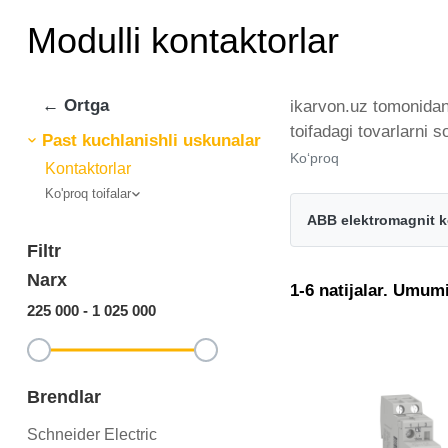
Modulli kontaktorlar
← Ortga
ikarvon.uz tomonidan 
toifadagi tovarlarni 
Past kuchlanishli uskunalar
va brendlar tomonidan
Ko‘proq
Kontaktorlar
istalgan miqdorda ye
Ko'proq toifalar
Modulli kontaktorlar 
ABB elektromagnit k
Filtr
Narx
1-6 natijalar. Umumi
225 000
-
1 025 000
Brendlar
Schneider Electric