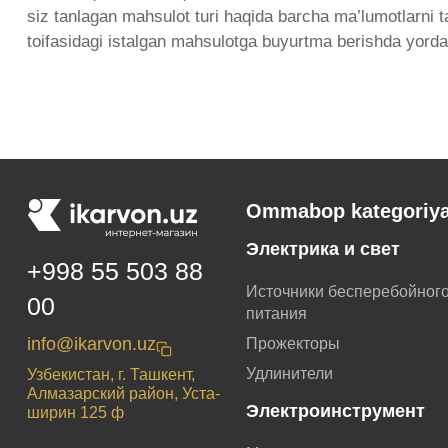
siz tanlagan mahsulot turi haqida barcha ma’lumotlarni t
toifasidagi istalgan mahsulotga buyurtma berishda yord
Ommabop kategoriya
Электрика и свет
+998 55 503 88
Источники бесперебойног
00
питания
info@ikarvon.uz
Прожекторы
Удлинители
Узбекистан, г. Ташкент,
Алмазарский район, Уста-
Электроинструмент
ширин 125 ф