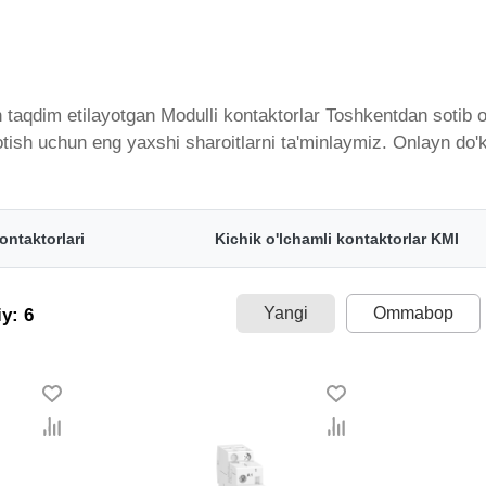
taqdim etilayotgan Modulli kontaktorlar Toshkentdan sotib ol
sotish uchun eng yaxshi sharoitlarni ta'minlaymiz. Onlayn do'
 taqdim etilgan bo'lib, ularning ro'yxati doimiy ravishda ke
tkazib beramiz. Bularning barchasi O'zbekistondagi eng yaxs
- bu eng keng narxlar oralig'i. Va bu yerda Modulli kontaktor
ontaktorlari
Kichik o'lchamli kontaktorlar KMI
Yangi
Ommabop
y: 6