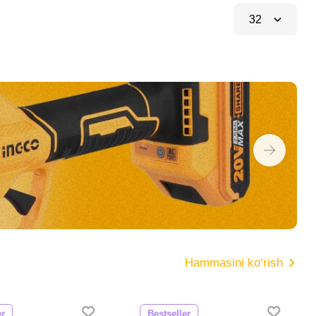
32
Hammasini ko‘rish
er
Bestseller