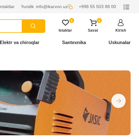
ntaktlar
Yuridik
info@ikarvon.uz
+998 55 503 88 00
0
0
Istaklar
Savat
Kirish
Elektr va chiroqlar
Santexnika
Uskunalar