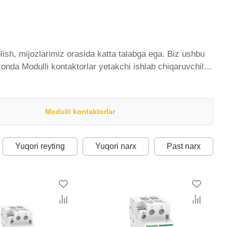
ish, mijozlarimiz orasida katta talabga ega. Biz ushbu
konda Modulli kontaktorlar yetakchi ishlab chiqaruvchilar
ngayib bormoqda. Biz butun mamlakat bo'ylab tovarlarni
hi narx bilan qo’shimcha qilingan, ikarvon.uz dan
lar toifasidagi har bir element uchun optimal narx mavjud.
Modulli kontaktorlar
Yuqori reyting
Yuqori narx
Past narx