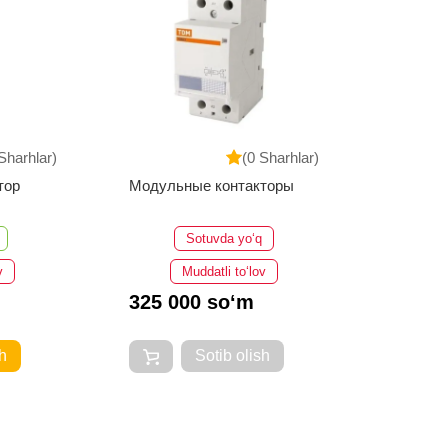
Sharhlar)
(0 Sharhlar)
тор
Модульные контакторы
1НО
Sotuvda yo‘q
v
Muddatli to‘lov
325 000 so‘m
h
Sotib olish