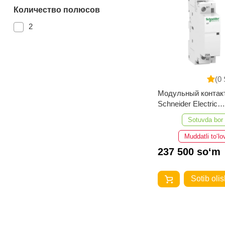
Количество полюсов
2
(0 
Модульный контак
Schneider Electric
A9C20731 iCT25A 
Sotuvda bor
Muddatli to‘lo
237 500 so‘m
Sotib olis