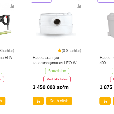
Sharhlar)
(0 Sharhlar)
на EPA
Насос станция
Насос п
канализационная LEO WC-
400
600
Sotuvda bor
v
Muddatli to‘lov
3 450 000 so‘m
1 875
h
Sotib olish