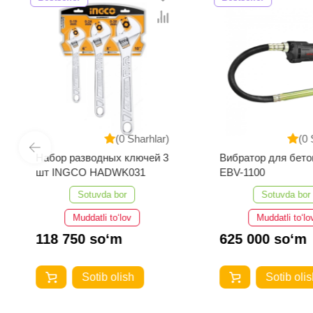
(0 Sharhlar)
(0 
Набор разводных ключей 3
Вибратор для бето
шт INGCO HADWK031
EBV-1100
Sotuvda bor
Sotuvda bor
Muddatli to‘lov
Muddatli to‘lo
118 750 so‘m
625 000 so‘m
Sotib olish
Sotib olis