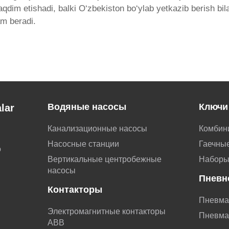
aqdim etishadi, balki O‘zbekiston bo‘ylab yetkazib berish bil
am beradi.
Водяные насосы
Ключи
lar
Канализационные насосы
Комбин
Насосные станции
Гаечные
о
Вертикальные центробежные
Наборы
насосы
Пневн
Контакторы
Пневма
Электромагнитные контакторы
Пневма
АВВ