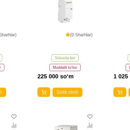
Sharhlar)
(0 Sharhlar)
Sotuvda bor
v
Muddatli to‘lov
225 000 so‘m
1 025
h
Sotib olish