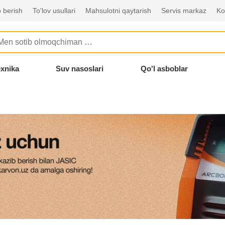
 berish
To'lov usullari
Mahsulotni qaytarish
Servis markaz
Ko
exnika
Suv nasoslari
Qo'l asboblar