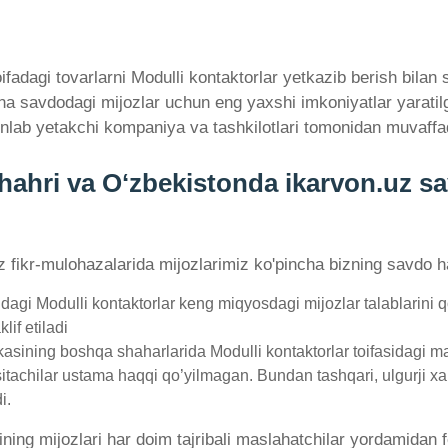
adagi tovarlarni Modulli kontaktorlar yetkazib berish bilan s
kana savdodagi mijozlar uchun eng yaxshi imkoniyatlar yarati
nlab yetakchi kompaniya va tashkilotlari tomonidan muvaffa
shahri va Oʻzbekistonda ikarvon.uz s
'z fikr-mulohazalarida mijozlarimiz ko'pincha bizning savdo ha
agi Modulli kontaktorlar keng miqyosdagi mijozlar talablarini q
lif etiladi
sining boshqa shaharlarida Modulli kontaktorlar toifasidagi mah
sitachilar ustama haqqi qo’yilmagan. Bundan tashqari, ulgurji xa
i.
ining mijozlari har doim tajribali maslahatchilar yordamidan