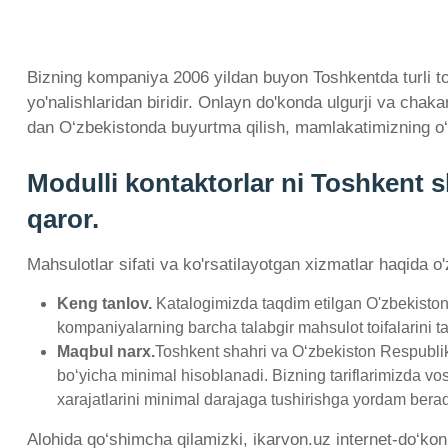
Bizning kompaniya 2006 yildan buyon Toshkentda turli toif
yo'nalishlaridan biridir. Onlayn do'konda ulgurji va cha
dan O‘zbekistonda buyurtma qilish, mamlakatimizning o‘
Modulli kontaktorlar ni Toshkent 
qaror.
Mahsulotlar sifati va ko'rsatilayotgan xizmatlar haqida o
Keng tanlov.
Katalogimizda taqdim etilgan O'zbekistond
kompaniyalarning barcha talabgir mahsulot toifalarini tak
Maqbul narx.
Toshkent shahri va O‘zbekiston Respublika
bo‘yicha minimal hisoblanadi. Bizning tariflarimizda vo
xarajatlarini minimal darajaga tushirishga yordam berad
Alohida qo‘shimcha qilamizki, ikarvon.uz internet-do‘kon