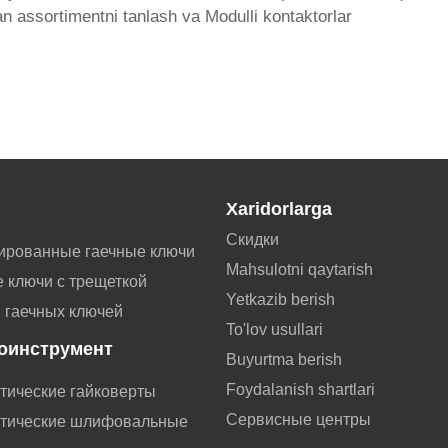
an assortimentni tanlash va Modulli kontaktorlar
Xaridorlarga
Скидки
ированные гаечные ключи
Mahsulotni qaytarish
 ключи с трещеткой
Yetkazib berish
 гаечных ключей
To'lov usullari
оинструмент
Buyurtma berish
Foydalanish shartlari
тические гайковерты
Сервисные центры
тические шлифовальные