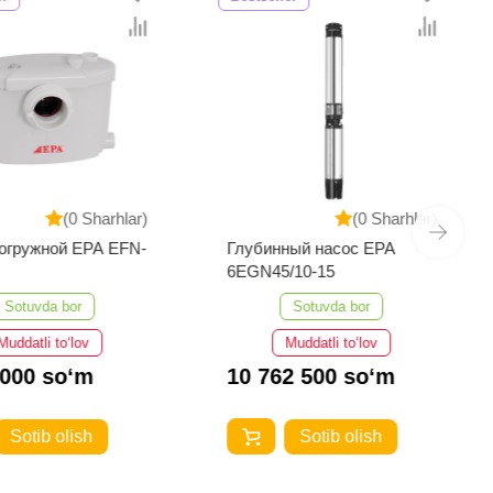
(0 Sharhlar)
(0 Sharhlar)
огружной EPA EFN-
Глубинный насос EPA
6EGN45/10-15
Sotuvda bor
Sotuvda bor
Muddatli to‘lov
Muddatli to‘lov
 000 so‘m
10 762 500 so‘m
Sotib olish
Sotib olish