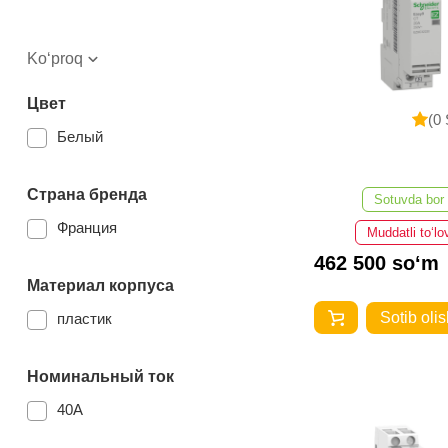
Ko‘proq
Цвет
(0 
Белый
Страна бренда
Sotuvda bor
Франция
Muddatli to‘lo
462 500 so‘m
Материал корпуса
Sotib olis
пластик
Номинальный ток
40A