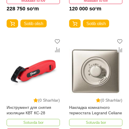
Muddatli to‘lov
Muddatli to‘lov
228 750 so‘m
120 000 so‘m
Sotib olish
Sotib olish
(0 Sharhlar)
(0 Sharhlar)
Инструмент для снятия
Накладка комнатного
изоляции КВТ КС-28
термостата Legrand Celiane
Sotuvda bor
Sotuvda bor