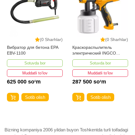
(0 Sharhlar)
(0 Sharhlar)
Вибратор для бетона EPA
Краскораспылитель
EBV-1100
электрический INGCO
SPG3508 450 w
Sotuvda bor
Sotuvda bor
Muddatli to‘lov
Muddatli to‘lov
625 000 so‘m
287 500 so‘m
Sotib olish
Sotib olish
Bizning kompaniya 2006 yildan buyon Toshkentda turli toifadagi