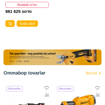
Muddatli to‘lov
981 625 so‘m
Sotib olish
Ommabop tovarlar
Barcha
Bestseller
Bestseller