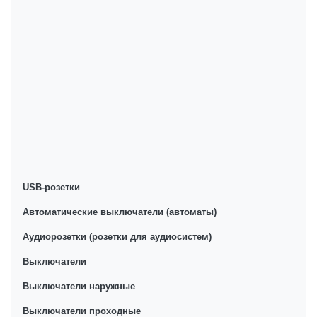
ta'minlaymiz. Onlayn do'konda Лицевые панели для
термостатов yetakchi ishlab chiqaruvchilar va brendlar
tomonidan taqdim etilgan bo'lib, ularning ro'yxati doimiy
ravishda kengayib bormoqda. Biz butun mamlakat
bo'ylab tovarlarni istalgan miqdorda yetkazib beramiz.
Bularning barchasi O'zbekistondagi eng yaxshi narx
bilan qo’shimcha qilingan, ikarvon.uz dan Лицевые
панели для термостатов - bu eng keng narxlar oralig'i.
Va bu yerda Лицевые панели для термостатов
toifasidagi har bir element uchun optimal narx mavjud.
USB-розетки
Автоматические выключатели (автоматы)
Аудиорозетки (розетки для аудиосистем)
Выключатели
Выключатели наружные
Выключатели проходные