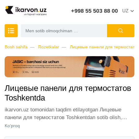
+998 55 503 88 00
UZ
Bosh sahifa
Rozetkalar
Лицевые панели для термостато
Лицевые панели для термостатов
Toshkentda
ikarvon.uz tomonidan taqdim etilayotgan Лицевые
панели для термостатов Toshkentdan sotib olish,
mijozlarimiz orasida katta talabga ega. Biz ushbu
Ko‘proq
toifadagi tovarlarni sotish uchun eng yaxshi sharoitlarni