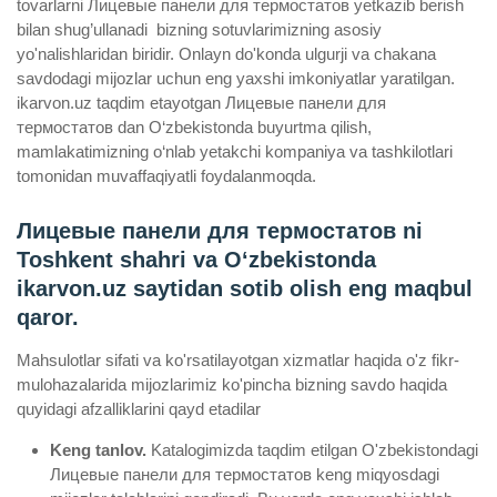
tovarlarni Лицевые панели для термостатов yetkazib berish
bilan shug’ullanadi ­ bizning sotuvlarimizning asosiy
yo'nalishlaridan biridir. Onlayn do'konda ulgurji va chakana
savdodagi mijozlar uchun eng yaxshi imkoniyatlar yaratilgan.
ikarvon.uz taqdim etayotgan Лицевые панели для
термостатов dan O‘zbekistonda buyurtma qilish,
mamlakatimizning o‘nlab yetakchi kompaniya va tashkilotlari
tomonidan muvaffaqiyatli foydalanmoqda.
Лицевые панели для термостатов ni
Toshkent shahri va Oʻzbekistonda
ikarvon.uz saytidan sotib olish eng maqbul
qaror.
Mahsulotlar sifati va ko'rsatilayotgan xizmatlar haqida o'z fikr-
mulohazalarida mijozlarimiz ko'pincha bizning savdo haqida
quyidagi afzalliklarini qayd etadilar
Keng tanlov.
Katalogimizda taqdim etilgan O'zbekistondagi
Лицевые панели для термостатов keng miqyosdagi