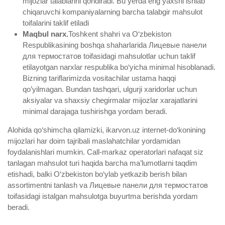
mijozlar talablarini qondiradi. Bu yerda eng yaxshi ishlab
chiqaruvchi kompaniyalarning barcha talabgir mahsulot
toifalarini taklif etiladi
Maqbul narx.
Toshkent shahri va O‘zbekiston
Respublikasining boshqa shaharlarida Лицевые панели
для термостатов toifasidagi mahsulotlar uchun taklif
etilayotgan narxlar respublika bo‘yicha minimal hisoblanadi.
Bizning tariflarimizda vositachilar ustama haqqi
qo’yilmagan. Bundan tashqari, ulgurji xaridorlar uchun
aksiyalar va shaxsiy chegirmalar mijozlar xarajatlarini
minimal darajaga tushirishga yordam beradi.
Alohida qo‘shimcha qilamizki, ikarvon.uz internet-do‘konining
mijozlari har doim tajribali maslahatchilar yordamidan
foydalanishlari mumkin. Call-markaz operatorlari nafaqat siz
tanlagan mahsulot turi haqida barcha ma’lumotlarni taqdim
etishadi, balki O‘zbekiston bo‘ylab yetkazib berish bilan
assortimentni tanlash va Лицевые панели для термостатов
toifasidagi istalgan mahsulotga buyurtma berishda yordam
beradi.