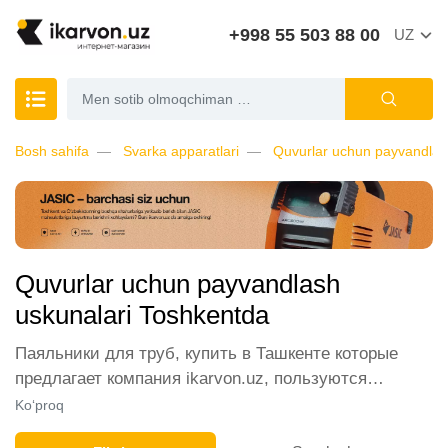
+998 55 503 88 00
UZ
Bosh sahifa
Svarka apparatlari
Quvurlar uchun payvandlas
Quvurlar uchun payvandlash
uskunalari Toshkentda
Паяльники для труб, купить в Ташкенте которые
предлагает компания ikarvon.uz, пользуются
широким спросом среди наших клиентов. Мы
Ko‘proq
обеспечиваем лучшие условия продажи этой