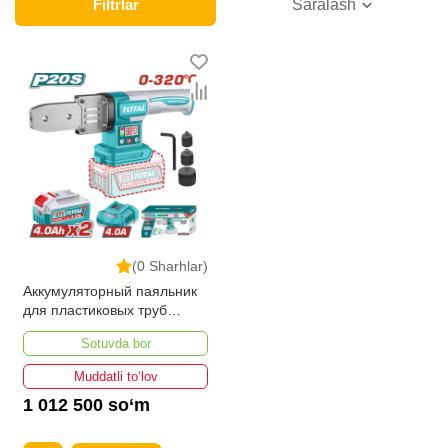
категории товара. Паяльники для труб в интернет-
Filtrlar
Saralash
магазине представлены ведущими
производителями и брендами, список которых
постоянно расширяется. Мы доставляем товар в
любом количестве по всей территории страны. Все
это дополняет лучшая по Узбекистану стоимость,
Паяльники для труб от ikarvon.uz — это самый
широкий диапазон цен. Причем здесь представлена
оптимальная цена для каждой позиции из категории
Паяльники для труб.
(0 Sharhlar)
Аккумуляторный паяльник
для пластиковых труб
TOTAL TWTLI20182
Sotuvda bor
Muddatli to‘lov
1 012 500 so‘m