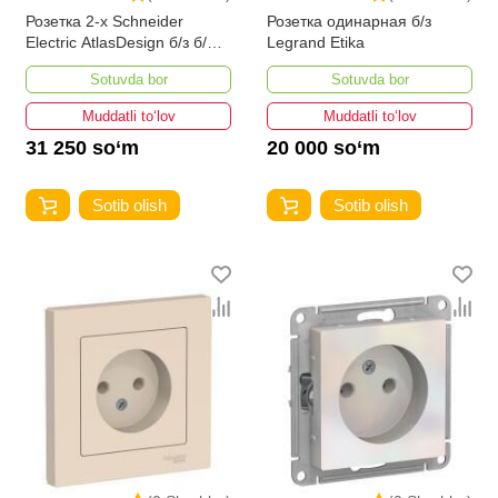
Розетка 2-х Schneider
Розетка одинарная б/з
Electric AtlasDesign б/з б/ш
Legrand Etika
бежевая
Sotuvda bor
Sotuvda bor
Muddatli to‘lov
Muddatli to‘lov
31 250 so‘m
20 000 so‘m
Sotib olish
Sotib olish