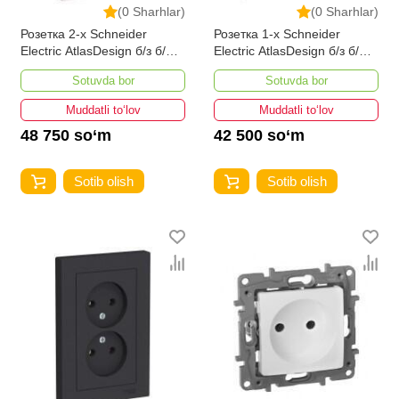
(0 Sharhlar)
(0 Sharhlar)
Розетка 2-х Schneider
Розетка 1-х Schneider
Electric AtlasDesign б/з б/ш
Electric AtlasDesign б/з б/ш
жемчуг
карбон
Sotuvda bor
Sotuvda bor
Muddatli to‘lov
Muddatli to‘lov
48 750 so‘m
42 500 so‘m
Sotib olish
Sotib olish