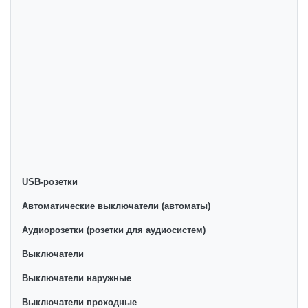
Onlayn do'konda Розетки без заземления yetakchi
ishlab chiqaruvchilar va brendlar tomonidan taqdim
etilgan bo'lib, ularning ro'yxati doimiy ravishda kengayib
bormoqda. Biz butun mamlakat bo'ylab tovarlarni
istalgan miqdorda yetkazib beramiz. Bularning barchasi
O'zbekistondagi eng yaxshi narx bilan qo’shimcha
qilingan, ikarvon.uz dan Розетки без заземления - bu
eng keng narxlar oralig'i. Va bu yerda Розетки без
заземления toifasidagi har bir element uchun optimal
narx mavjud.
USB-розетки
Автоматические выключатели (автоматы)
Аудиорозетки (розетки для аудиосистем)
Выключатели
Выключатели наружные
Выключатели проходные