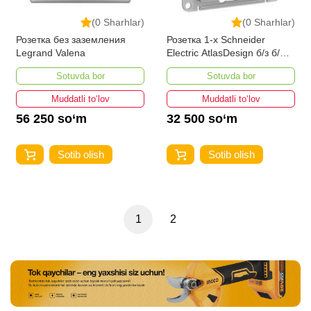
(0 Sharhlar)
(0 Sharhlar)
Розетка без заземления
Розетка 1-х Schneider
Legrand Valena
Electric AtlasDesign б/з б/ш
алюминий
Sotuvda bor
Sotuvda bor
Muddatli to‘lov
Muddatli to‘lov
56 250 so‘m
32 500 so‘m
Sotib olish
Sotib olish
1
2