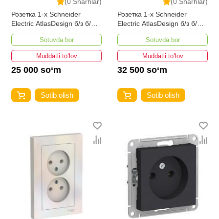
(0 Sharhlar)
(0 Sharhlar)
Розетка 1-х Schneider
Розетка 1-х Schneider
Electric AtlasDesign б/з б/ш
Electric AtlasDesign б/з б/ш
бежевая
жемчуг
Sotuvda bor
Sotuvda bor
Muddatli to‘lov
Muddatli to‘lov
25 000 so‘m
32 500 so‘m
Sotib olish
Sotib olish