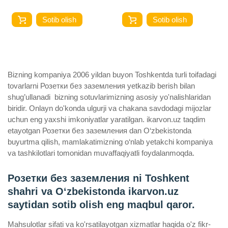
Sotib olish
Sotib olish
Bizning kompaniya 2006 yildan buyon Toshkentda turli toifadagi
tovarlarni Розетки без заземления yetkazib berish bilan
shug’ullanadi ­ bizning sotuvlarimizning asosiy yo'nalishlaridan
biridir. Onlayn do'konda ulgurji va chakana savdodagi mijozlar
uchun eng yaxshi imkoniyatlar yaratilgan. ikarvon.uz taqdim
etayotgan Розетки без заземления dan O‘zbekistonda
buyurtma qilish, mamlakatimizning o‘nlab yetakchi kompaniya
va tashkilotlari tomonidan muvaffaqiyatli foydalanmoqda.
Розетки без заземления ni Toshkent
shahri va Oʻzbekistonda ikarvon.uz
saytidan sotib olish eng maqbul qaror.
Mahsulotlar sifati va ko'rsatilayotgan xizmatlar haqida o'z fikr-