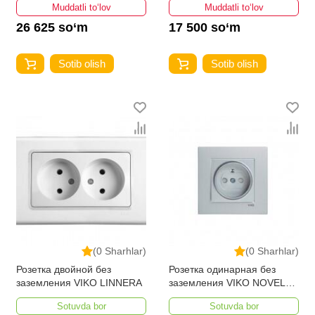
Muddatli to‘lov
Muddatli to‘lov
26 625 so‘m
17 500 so‘m
Sotib olish
Sotib olish
(0 Sharhlar)
(0 Sharhlar)
Розетка двойной без
Розетка одинарная без
заземления VIKO LINNERA
заземления VIKO NOVELLA
GUMUS с защитой
Sotuvda bor
Sotuvda bor