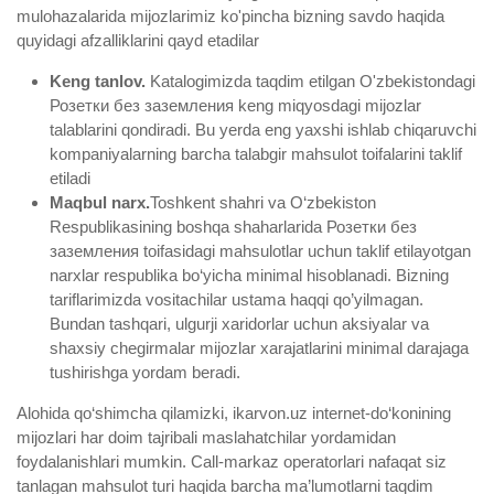
mulohazalarida mijozlarimiz ko'pincha bizning savdo haqida
quyidagi afzalliklarini qayd etadilar
Keng tanlov.
Katalogimizda taqdim etilgan O'zbekistondagi
Розетки без заземления keng miqyosdagi mijozlar
talablarini qondiradi. Bu yerda eng yaxshi ishlab chiqaruvchi
kompaniyalarning barcha talabgir mahsulot toifalarini taklif
etiladi
Maqbul narx.
Toshkent shahri va O‘zbekiston
Respublikasining boshqa shaharlarida Розетки без
заземления toifasidagi mahsulotlar uchun taklif etilayotgan
narxlar respublika bo‘yicha minimal hisoblanadi. Bizning
tariflarimizda vositachilar ustama haqqi qo’yilmagan.
Bundan tashqari, ulgurji xaridorlar uchun aksiyalar va
shaxsiy chegirmalar mijozlar xarajatlarini minimal darajaga
tushirishga yordam beradi.
Alohida qo‘shimcha qilamizki, ikarvon.uz internet-do‘konining
mijozlari har doim tajribali maslahatchilar yordamidan
foydalanishlari mumkin. Call-markaz operatorlari nafaqat siz
tanlagan mahsulot turi haqida barcha ma’lumotlarni taqdim