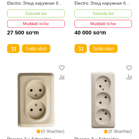
Electric Этюд наружная без
Electric Этюд наружная без
заземления и шторок 16А
заземления и шторок 16А
Sotuvda bor
Sotuvda bor
250В бежевая
250В бежевая
Muddatli to‘lov
Muddatli to‘lov
27 500 so‘m
40 000 so‘m
Sotib olish
Sotib olish
(0 Sharhlar)
(0 Sharhlar)