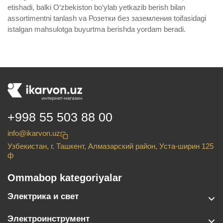
etishadi, balki O‘zbekiston bo‘ylab yetkazib berish bilan
assortimentni tanlash va Розетки без заземления toifasidagi
istalgan mahsulotga buyurtma berishda yordam beradi.
+998 55 503 88 00
info@ikarvon.uz
Узбекистан, г. Ташкент, Алмазарский район, Уста-ширин 125
ф
Ommabop kategoriyalar
Электрика и свет
Электроинструмент