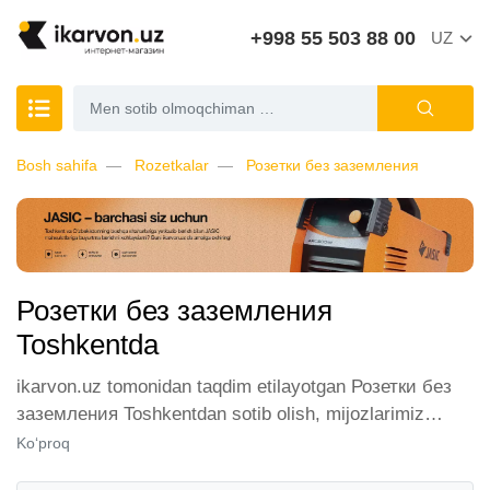
+998 55 503 88 00
UZ
Bosh sahifa
Rozetkalar
Розетки без заземления
Розетки без заземления
Toshkentda
ikarvon.uz tomonidan taqdim etilayotgan Розетки без
заземления Toshkentdan sotib olish, mijozlarimiz
orasida katta talabga ega. Biz ushbu toifadagi tovarlarni
Ko‘proq
sotish uchun eng yaxshi sharoitlarni ta'minlaymiz.