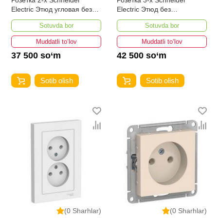
Розетка 2-х Schneider
Розетка 3-х Schneider
Electric Этюд угловая без
Electric Этюд без
заземления и шторок 16А
заземления и шторок 16А
Sotuvda bor
Sotuvda bor
250В бежевая
250В бежевая
Muddatli to‘lov
Muddatli to‘lov
37 500 so‘m
42 500 so‘m
Sotib olish
Sotib olish
(0 Sharhlar)
(0 Sharhlar)