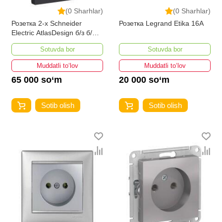
(0 Sharhlar)
(0 Sharhlar)
Розетка 2-х Schneider
Розетка Legrand Etika 16А
Electric AtlasDesign б/з б/ш
карбон
Sotuvda bor
Sotuvda bor
Muddatli to‘lov
Muddatli to‘lov
65 000 so‘m
20 000 so‘m
Sotib olish
Sotib olish