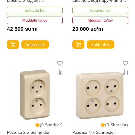
Electric Этюд без
Electric Этюд наружная без
заземления и шторок 16А
заземления и шторок 16А
Sotuvda bor
Sotuvda bor
250В
250В бежевая
Muddatli to‘lov
Muddatli to‘lov
42 500 so‘m
20 000 so‘m
Sotib olish
Sotib olish
(0 Sharhlar)
(0 Sharhlar)
Розетка 2-х Schneider
Розетка 4-х Schneider