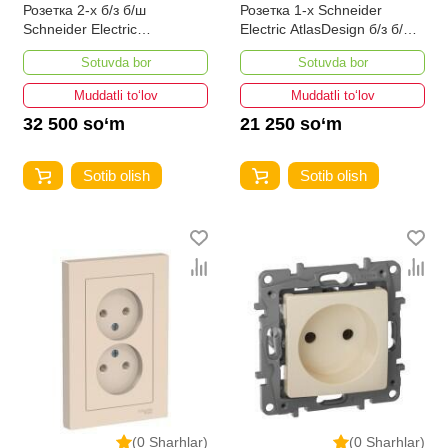
Розетка 2-х б/з б/ш
Розетка 1-х Schneider
Schneider Electric
Electric AtlasDesign б/з б/ш
AtlasDesign
бежевая
Sotuvda bor
Sotuvda bor
Muddatli to‘lov
Muddatli to‘lov
32 500 so‘m
21 250 so‘m
Sotib olish
Sotib olish
(0 Sharhlar)
(0 Sharhlar)