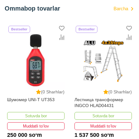
Ommabop tovarlar
Barcha
Bestseller
Bestseller
(0 Sharhlar)
(0 Sharhlar)
Шумомер UNI-T UT353
Лестница трансформер
INGCO HLAD04431
Sotuvda bor
Sotuvda bor
Muddatli to‘lov
Muddatli to‘lov
250 000 so‘m
1 537 500 so‘m