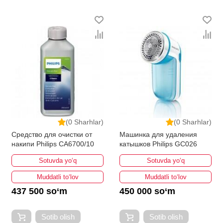
(0 Sharhlar)
(0 Sharhlar)
Средство для очистки от
Машинка для удаления
накипи Philips CA6700/10
катышков Philips GC026
Sotuvda yo‘q
Sotuvda yo‘q
Muddatli to‘lov
Muddatli to‘lov
437 500 so‘m
450 000 so‘m
Sotib olish
Sotib olish