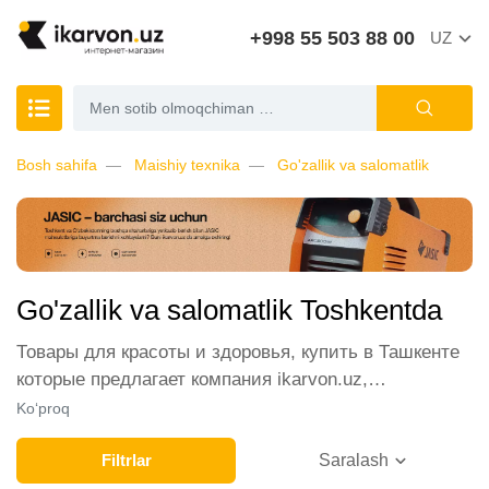
+998 55 503 88 00
UZ
Bosh sahifa
Maishiy texnika
Go'zallik va salomatlik
Go'zallik va salomatlik Toshkentda
Товары для красоты и здоровья, купить в Ташкенте
которые предлагает компания ikarvon.uz,
пользуются широким спросом среди наших
Ko‘proq
клиентов. Мы обеспечиваем лучшие условия
продажи этой категории товара. Товары для красоты
Filtrlar
Saralash
и здоровья в интернет-магазине представлены