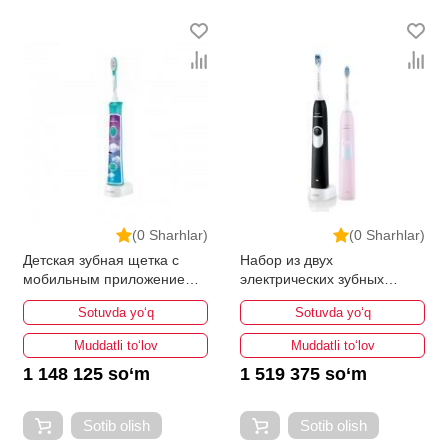
ведущими производителями и брендами, список
которых постоянно расширяется. Мы доставляем
товар в любом количестве по всей территории
страны. Все это дополняет лучшая по Узбекистану
стоимость, Товары для красоты и здоровья от
ikarvon.uz — это самый широкий диапазон цен.
Причем здесь представлена оптимальная цена для
каждой позиции из категории Товары для красоты и
здоровья.
(0 Sharhlar)
(0 Sharhlar)
Детская зубная щетка c
Набор из двух
мобильным приложением
электрических зубных
Philips HX6322/04
щеток Philips HX6232/41
Sotuvda yo‘q
Sotuvda yo‘q
Muddatli to‘lov
Muddatli to‘lov
1 148 125 so‘m
1 519 375 so‘m
Sotib olish
Sotib olish