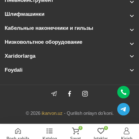
Пневноинструмент
Шлифмашинки
Кабельные наконечники и гильзы
Низковольтное оборудование
Xaridorlarga
Foydali
© 2026
ikarvon.uz
- Qurilish onlayn do'koni.
0
0
Bosh sahifa
Katalog
Savat
Istaklar
Kirish