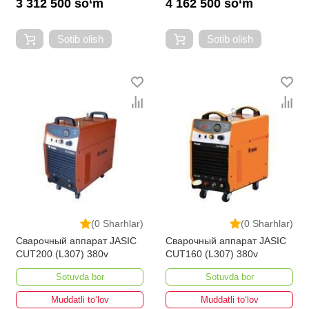
3 312 500 so‘m
4 162 500 so‘m
Sotib olish
Sotib olish
(0 Sharhlar)
(0 Sharhlar)
Сварочный аппарат JASIC
Сварочный аппарат JASIC
CUT200 (L307) 380v
CUT160 (L307) 380v
Sotuvda bor
Sotuvda bor
Muddatli to‘lov
Muddatli to‘lov