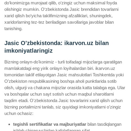
do‘konimizga murojaat qilib, o‘zingiz uchun maksimal foyda
olishingiz mumkin. O‘zbekistonda Jasic brendidan tovarlarni
xarid qilish bo‘yicha taklifimizning afzalliklari, shuningdek,
xaridorlarning tez-tez beriladigan savollariga javoblar bilan
tanishing.
Jasic O'zbekistonda: ikarvon.uz bilan
imkoniyatlaringiz
Bizning onlayn-do'konimiz - turli toifadagi mijozlarga qaratilgan
mamlakatdagi eng yirik onlayn loyihalardan biri. ikarvon.uz
tomonidan taklif etilayotgan Jasic mahsulotlari Toshkentda yoki
O’zbekiston respublikasining boshqa aholi punktlarida sotib
olish, ulgurji va chakana mijozlar orasida katta talabga ega. Ular
va boshqalar uchun sayt sotish uchun maqbul sharoitlarni
taqdim etadi. Oʻzbekistonda Jasic tovarlarini xarid qilish uchun
bizning portalimizni tanlab, siz quyidagi imkoniyatlarni o’zingiz
uchun ochasiz:
tegishli sertifikatlar va majburiyatlar
bilan tasdiqlangan
ishlab chiqaruvchidan kafolatlangan sifat