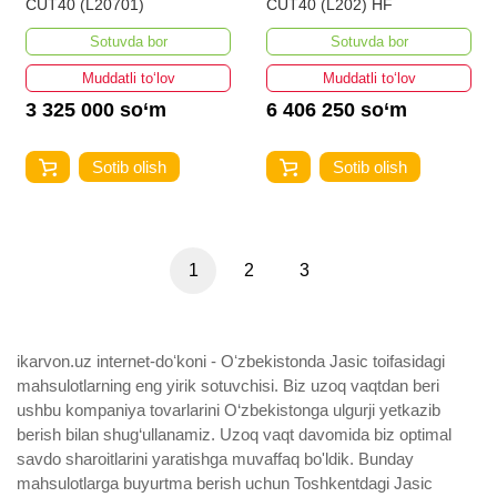
CUT40 (L20701)
CUT40 (L202) HF
Sotuvda bor
Sotuvda bor
Muddatli to‘lov
Muddatli to‘lov
3 325 000 so‘m
6 406 250 so‘m
Sotib olish
Sotib olish
1
2
3
ikarvon.uz internet-doʻkoni - Oʻzbekistonda Jasic toifasidagi
mahsulotlarning eng yirik sotuvchisi. Biz uzoq vaqtdan beri
ushbu kompaniya tovarlarini O‘zbekistonga ulgurji yetkazib
berish bilan shug‘ullanamiz. Uzoq vaqt davomida biz optimal
savdo sharoitlarini yaratishga muvaffaq bo'ldik. Bunday
mahsulotlarga buyurtma berish uchun Toshkentdagi Jasic