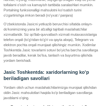
toifalarni o'sish va kamayish tartibida saralashlari mumkin.
Portalning funksionalligi mahsulotni ko'rsatish turini
o'zgartirishga imkon beradi (ro'yxat / panjara)
Oʻzbekistonda Jasicni yetkazib beruvchisi sifatida onlayn-
doʻkonimizning yana bir afzalligi tajribali maslahatchilar
xizmatlaridir. Siz qo'llab-quvvatlash xizmati mutaxassislariga
telefon orqali (to'g'ridan-to'g'ri va qayta aloqa), Telegram va
elektron pochta orqali murojaat qilishingiz mumkin. Xodimlar
Toshkentda Jasic tovarlarni sotuvi bo'yicha barcha savollarga
javob beradilar, kerak bo'lsa, tanlash va buyurtma qilishda
yordam berishadi.
Jasic Toshkentda: xaridorlarning ko’p
beriladigan savollari
Yordam olish uchun maslahatchilarimizga murojaat qilishdan
oldin Jasic mahsulotlari haqida ko’p beriladigan savollarga
javoblarni oʻqing.