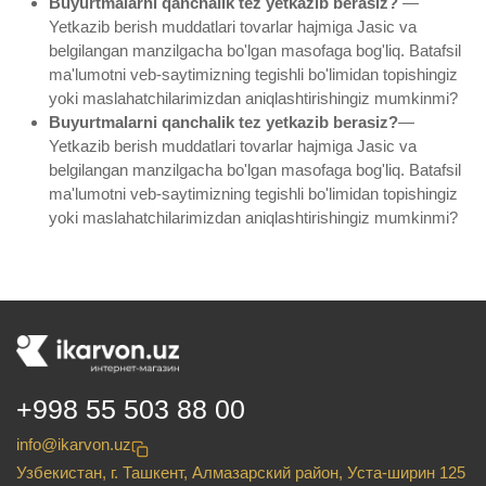
Buyurtmalarni qanchalik tez yetkazib berasiz?
—
Yetkazib berish muddatlari tovarlar hajmiga Jasic va
belgilangan manzilgacha bo'lgan masofaga bog'liq. Batafsil
ma'lumotni veb-saytimizning tegishli bo'limidan topishingiz
yoki maslahatchilarimizdan aniqlashtirishingiz mumkinmi?
Buyurtmalarni qanchalik tez yetkazib berasiz?
—
Yetkazib berish muddatlari tovarlar hajmiga Jasic va
belgilangan manzilgacha bo'lgan masofaga bog'liq. Batafsil
ma'lumotni veb-saytimizning tegishli bo'limidan topishingiz
yoki maslahatchilarimizdan aniqlashtirishingiz mumkinmi?
+998 55 503 88 00
info@ikarvon.uz
Узбекистан, г. Ташкент, Алмазарский район, Уста-ширин 125