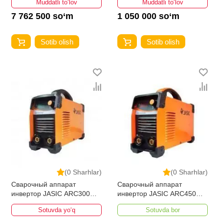
Muddatli to‘lov
Muddatli to‘lov
7 762 500 so‘m
1 050 000 so‘m
Sotib olish
Sotib olish
(0 Sharhlar)
(0 Sharhlar)
Сварочный аппарат
Сварочный аппарат
инвертор JASIC ARC300
инвертор JASIC ARC450
(Z238N)
Z244
Sotuvda yo‘q
Sotuvda bor