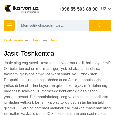
+998 55 503 88 00
UZ
Bosh sahifa
Brend
Jasic
Jasic Toshkentda
Jasic ning eng yaxshi tovarlarini foydali xarid qilishni istaysizmi?
O‘zbekiston uchun minimal ulgurji yoki chakana narxlarda
takliflarni qidiryapsizmi? Toshkent shahri va Oʻzbekiston
Respublikasining boshqa shaharlarida Jasic mahsulotlarini
yetkazib berish bilan buyurtma qilishni xohlaysizmi? Bularning
barchasini ikarvon.uz internet-do‘koni amalga oshirishga
yordam beradi. Biz mamlakatdagi eng yaxshi sotish shartlarini,
jumladan yetkazib berish, kafolat, to'lov usulini tanlashni taklif
qilamiz. Bularning barchasi malakali call-markaz maslahatchilari
xizmatlari va Jasic uchun Oʻzbekiston uchun eng past narxlar