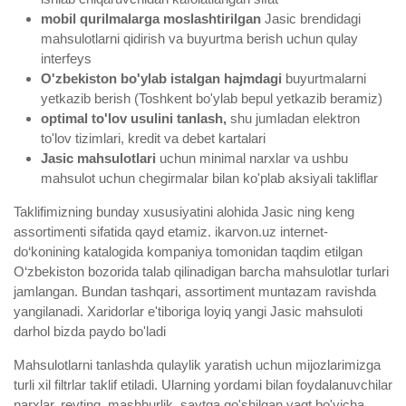
mobil qurilmalarga moslashtirilgan
Jasic brendidagi
mahsulotlarni qidirish va buyurtma berish uchun qulay
interfeys
O'zbekiston bo'ylab istalgan hajmdagi
buyurtmalarni
yetkazib berish (Toshkent bo'ylab bepul yetkazib beramiz)
optimal to'lov usulini tanlash,
shu jumladan elektron
to'lov tizimlari, kredit va debet kartalari
Jasic mahsulotlari
uchun minimal narxlar va ushbu
mahsulot uchun chegirmalar bilan ko'plab aksiyali takliflar
Taklifimizning bunday xususiyatini alohida Jasic ning keng
assortimenti sifatida qayd etamiz. ikarvon.uz internet-
do‘konining katalogida kompaniya tomonidan taqdim etilgan
O‘zbekiston bozorida talab qilinadigan barcha mahsulotlar turlari
jamlangan. Bundan tashqari, assortiment muntazam ravishda
yangilanadi. Xaridorlar e'tiboriga loyiq yangi Jasic mahsuloti
darhol bizda paydo bo'ladi
Mahsulotlarni tanlashda qulaylik yaratish uchun mijozlarimizga
turli xil filtrlar taklif etiladi. Ularning yordami bilan foydalanuvchilar
narxlar, reyting, mashhurlik, saytga qo'shilgan vaqt bo'yicha