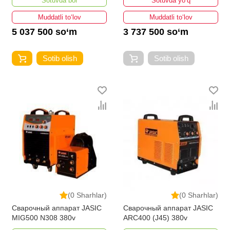
Sotuvda bor
Sotuvda yo‘q
Muddatli to‘lov
Muddatli to‘lov
5 037 500 so‘m
3 737 500 so‘m
Sotib olish
Sotib olish
(0 Sharhlar)
(0 Sharhlar)
Сварочный аппарат JASIC
Сварочный аппарат JASIC
MIG500 N308 380v
ARC400 (J45) 380v