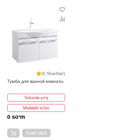
ведущими производителями и брендами, список
которых постоянно расширяется. Мы доставляем
товар в любом количестве по всей территории
страны. Все это дополняет лучшая по Узбекистану
стоимость, Мебель для ванной комнаты от
ikarvon.uz — это самый широкий диапазон цен.
Причем здесь представлена оптимальная цена для
каждой позиции из категории Мебель для ванной
комнаты.
(0 Sharhlar)
Тумба для ванной комнаты
Sotuvda yo‘q
Muddatli to‘lov
0 so‘m
Sotib olish