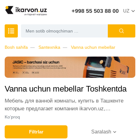
+998 55 503 88 00
UZ
Bosh sahifa
Santexnika
Vanna uchun mebellar
Vanna uchun mebellar Toshkentda
Мебель для ванной комнаты, купить в Ташкенте
которые предлагает компания ikarvon.uz,
пользуются широким спросом среди наших
Ko‘proq
клиентов. Мы обеспечиваем лучшие условия
продажи этой категории товара. Мебель для ванной
Filtrlar
Saralash
комнаты в интернет-магазине представлены