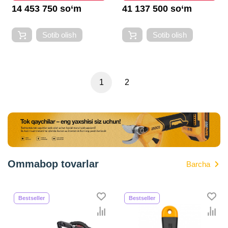
14 453 750 so‘m
41 137 500 so‘m
Sotib olish
Sotib olish
1
2
Ommabop tovarlar
Barcha
Bestseller
Bestseller