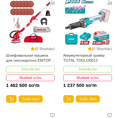
(0 Sharhlar)
(0 Sharhlar)
Шлифовальная машина
Аккумуляторный гравёр
для гипсокартона EMTOP
TOTAL TDGLI20012
EDSD10501
Sotuvda bor
Sotuvda bor
Muddatli to‘lov
Muddatli to‘lov
1 462 500 so‘m
1 237 500 so‘m
Sotib olish
Sotib olish