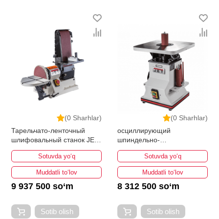
(0 Sharhlar)
(0 Sharhlar)
Тарельчато-ленточный
осциллирующий
шлифовальный станок JET
шпиндельно-
JSG-96
шлифовальный станок JET
Sotuvda yo‘q
Sotuvda yo‘q
JBOS-5
Muddatli to‘lov
Muddatli to‘lov
9 937 500 so‘m
8 312 500 so‘m
Sotib olish
Sotib olish