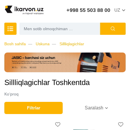
+998 55 503 88 00
UZ
Bosh sahifa
Uskuna
Sillliqlagichlar
Sillliqlagichlar Toshkentda
Ko‘proq
Filtrlar
Saralash