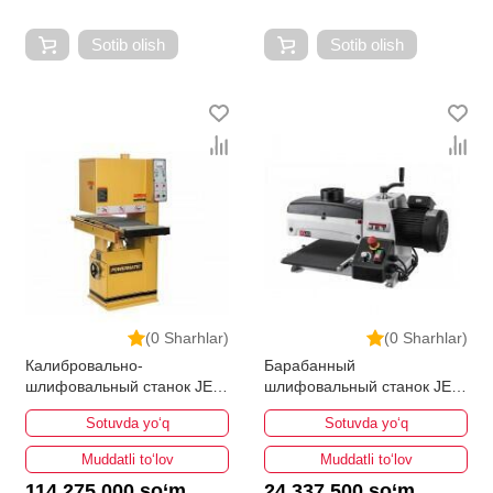
Sotib olish
Sotib olish
(0 Sharhlar)
(0 Sharhlar)
Калибровально-
Барабанный
шлифовальный станок JET
шлифовальный станок JET
Powermatic 1632-3
JWDS-1020-M
Sotuvda yo‘q
Sotuvda yo‘q
Muddatli to‘lov
Muddatli to‘lov
114 275 000 so‘m
24 337 500 so‘m