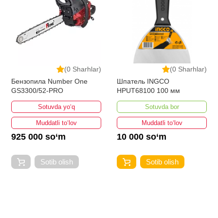
(0 Sharhlar)
(0 Sharhlar)
Бензопила Number One
Шпатель INGCO
GS3300/52-PRO
HPUT68100 100 мм
Sotuvda yo‘q
Sotuvda bor
Muddatli to‘lov
Muddatli to‘lov
925 000 so‘m
10 000 so‘m
Sotib olish
Sotib olish