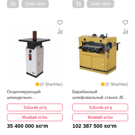
Sotib olish
Sotib olish
(0 Sharhlar)
(0 Sharhlar)
Осциллирующий
Барабанный
шпиндельно-
шлифовальный станок JET
шлифовальный станок JET
Powermatic DDS-237
Sotuvda yo‘q
Sotuvda yo‘q
JOSS-S
Muddatli to‘lov
Muddatli to‘lov
35 400 000 so‘m
102 387 500 so‘m