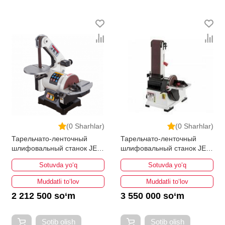
(0 Sharhlar)
(0 Sharhlar)
Тарельчато-ленточный
Тарельчато-ленточный
шлифовальный станок JET
шлифовальный станок JET
JDBS-5-M
JSG-64
Sotuvda yo‘q
Sotuvda yo‘q
Muddatli to‘lov
Muddatli to‘lov
2 212 500 so‘m
3 550 000 so‘m
Sotib olish
Sotib olish