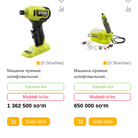
(0 Sharhlar)
(0 Sharhlar)
Машина прямая
Машина прямая
шлифовальная
шлифовальная
аккумуляторная Ryobi
аккумуляторная Ryobi
Sotuvda bor
Sotuvda bor
RDG18C-0 ONE+ HP
RRT18-0 ONE+ 5133004939
5133005139
Muddatli to‘lov
Muddatli to‘lov
1 362 500 so‘m
650 000 so‘m
Sotib olish
Sotib olish