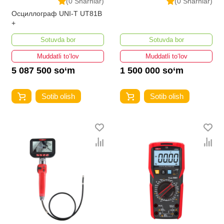
(0 Sharhlar)
(0 Sharhlar)
Осциллограф UNI-T UT81B
+
Sotuvda bor
Sotuvda bor
Muddatli to‘lov
Muddatli to‘lov
5 087 500 so‘m
1 500 000 so‘m
Sotib olish
Sotib olish