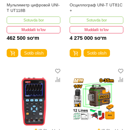
Мультиметр цифровой UNI-
Осциллограф UNI-T UT81C
T UT118B
+
Sotuvda bor
Sotuvda bor
Muddatli to‘lov
Muddatli to‘lov
462 500 so‘m
4 275 000 so‘m
Sotib olish
Sotib olish