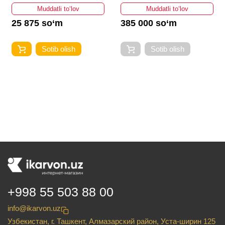
Muddatli to‘lov
Muddatli to‘lov
25 875 so‘m
385 000 so‘m
Sotib olish
Sotib olish
+998 55 503 88 00
info@ikarvon.uz
Узбекистан, г. Ташкент, Алмазарский район, Уста-ширин 125