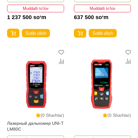
Muddatli to‘lov
Muddatli to‘lov
1 237 500 so‘m
637 500 so‘m
Sotib olish
Sotib olish
(0 Sharhlar)
(0 Sharhlar)
Лазерный дальномер UNI-T
LM80C