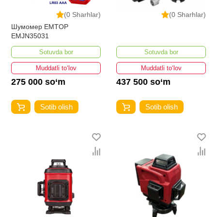
(0 Sharhlar)
(0 Sharhlar)
Шумомер EMTOP
EMJN35031
Sotuvda bor
Sotuvda bor
Muddatli to‘lov
Muddatli to‘lov
275 000 so‘m
437 500 so‘m
Sotib olish
Sotib olish