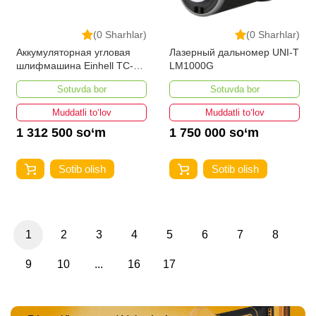
(0 Sharhlar)
(0 Sharhlar)
Аккумуляторная угловая
Лазерный дальномер UNI-T
шлифмашина Einhell TC-
LM1000G
AG 18/115 Li
Sotuvda bor
Sotuvda bor
Muddatli to‘lov
Muddatli to‘lov
1 312 500 so‘m
1 750 000 so‘m
Sotib olish
Sotib olish
1
2
3
4
5
6
7
8
9
10
...
16
17