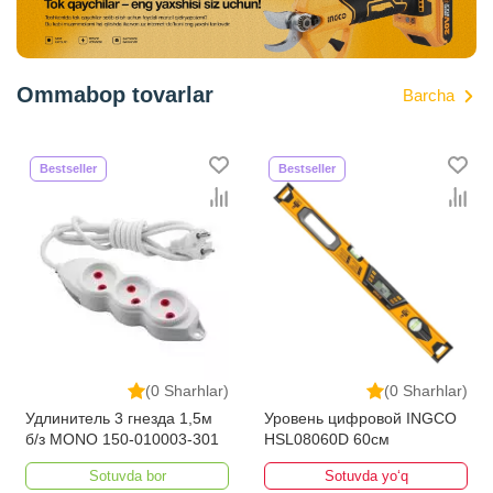
Ommabop tovarlar
Barcha
Bestseller
Bestseller
(0 Sharhlar)
(0 Sharhlar)
Удлинитель 3 гнезда 1,5м
Уровень цифровой INGCO
б/з MONO 150-010003-301
HSL08060D 60см
Sotuvda bor
Sotuvda yo‘q