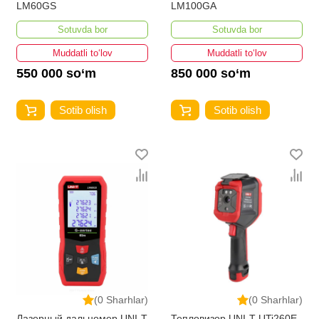
LM60GS
LM100GA
Sotuvda bor
Sotuvda bor
Muddatli to‘lov
Muddatli to‘lov
550 000 so‘m
850 000 so‘m
Sotib olish
Sotib olish
(0 Sharhlar)
(0 Sharhlar)
Лазерный дальномер UNI-T
Тепловизор UNI-T UTi260E