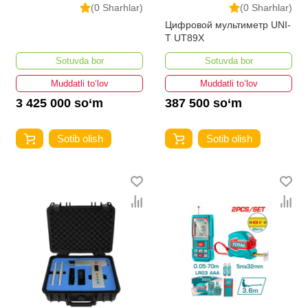
(0 Sharhlar)
(0 Sharhlar)
Цифровой мультиметр UNI-
T UT89X
Sotuvda bor
Sotuvda bor
Muddatli to‘lov
Muddatli to‘lov
3 425 000 so‘m
387 500 so‘m
Sotib olish
Sotib olish