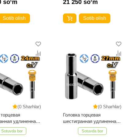
0 so‘m
21 250 so‘m
Sotib olish
Sotib olish
(0 Sharhlar)
(0 Sharhlar)
 торцевая
Головка торцевая
анная удлиненная
шестигранная удлиненная
HHAST12243L
INGCO HHAST12273L
Sotuvda bor
Sotuvda bor
IAL 1/2" 24 мм
INDUSTRIAL 1/2" 27 мм