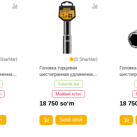
Sharhlar)
(0 Sharhlar)
Головка торцевая
Головка
иненная
шестигранная удлиненная
шестиг
3L (21
INGCO HHAST12123L (12
HHAST12
Sotuvda bor
мм; 1/2")
v
Muddatli to‘lov
18 750 so‘m
18 75
h
Sotib olish