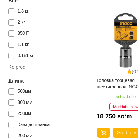
Вес
1,8 кг
2 кг
350 Г
1.1 кг
0.181 кг
5,3 кг
Ko‘proq
(0 
2.356 кг
Головка торцевая
Длина
шестигранная ING
1.417 кг
500мм
HHAST12241 (24 мм;
Sotuvda bor
0.792 кг
300 мм
Muddatli to‘lo
1.87 кг
250мм
18 750 so‘m
0.014 кг
Каждая планка
Sotib olis
1.763 кг
200 мм