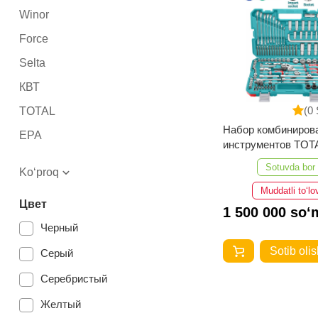
Winor
Force
Selta
КВТ
(0 
TOTAL
Набор комбиниров
EPA
инструментов TOT
Milwaukee
THKTHP21396
Sotuvda bor
Ko‘proq
SPARTA
Muddatli to‘lo
Цвет
СИБРТЕХ
1 500 000 so‘
Черный
MATRIX
Sotib olis
Серый
YATO
Серебристый
Желтый