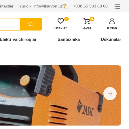
ntaktlar
Yuridik
info@ikarvon.uz
+998 55 503 88 00
0
0
Istaklar
Savat
Kirish
Elektr va chiroqlar
Santexnika
Uskunalar