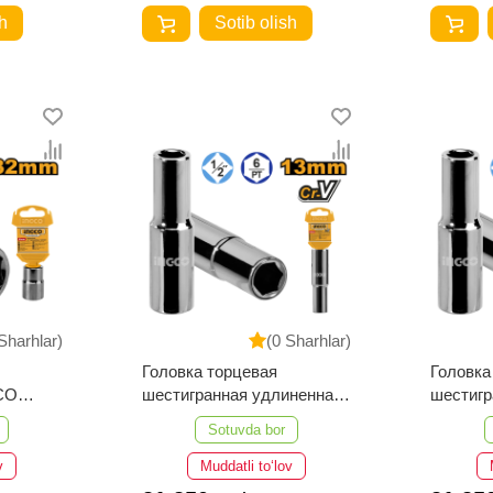
h
Sotib olish
Sharhlar)
(0 Sharhlar)
Головка торцевая
Головка
CO
шестигранная удлиненная
шестигр
STRIAL
INGCO HHAST12133L
INGCO 
Sotuvda bor
INDUSTRIAL 1/2" 13 мм
INDUSTR
v
Muddatli to‘lov