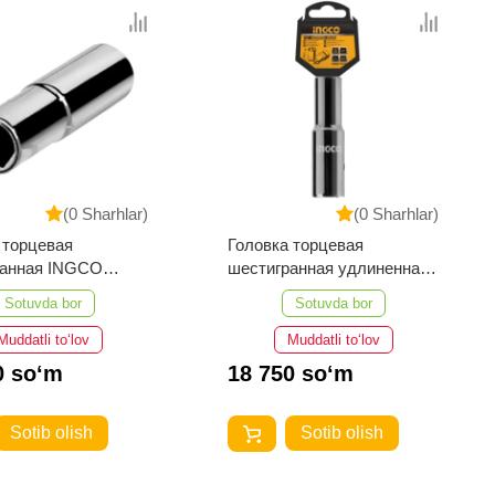
(0 Sharhlar)
(0 Sharhlar)
 торцевая
Головка торцевая
ранная INGCO
шестигранная удлиненная
113L (11 мм; 1/2")
INGCO HHAST12103L (10
Sotuvda bor
Sotuvda bor
мм; 1/2")
Muddatli to‘lov
Muddatli to‘lov
0 so‘m
18 750 so‘m
Sotib olish
Sotib olish