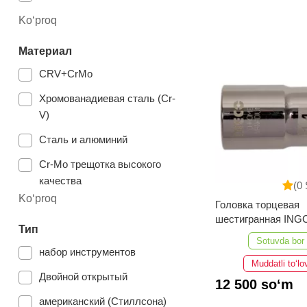
1.004 кг
900 мм
Ko‘proq
255 мм
Материал
320 мм
CRV+CrMo
400 мм
Хромованадиевая сталь (Cr-
V)
150 мм
Сталь и алюминий
400-425 мм
Cr-Mo трещотка высокого
495-518 мм
качества
(0 
458 мм
Ko‘proq
Головка торцевая
Хромованадиевой сталь
125 мм
шестигранная ING
Тип
сталь
HHAST12141 (14 мм;
569 мм
Sotuvda bor
набор инструментов
Хромованадиевая сталь (Cr-
Muddatli to‘lo
470 мм
V) и хромированная
Двойной открытый
12 500 so‘m
366 мм
алюминий
американский (Стиллсона)