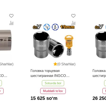
Sharhlar)
(0 Sharhlar)
Головка торцевая
Головка
CO
шестигранная INGCO
шестиг
 1/2")
HHAST12191 INDUSTRIAL
HHAST1
Sotuvda bor
1/2" 19 мм
1/2" 27 
v
Muddatli to‘lov
15 625 so‘m
26 25