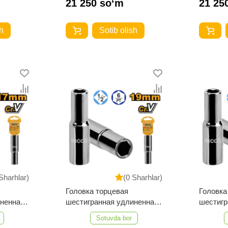
21 250 so‘m
21 25
h
Sotib olish
Sharhlar)
(0 Sharhlar)
Головка торцевая
Головка
иненная
шестигранная удлиненная
шестигр
73L
INGCO HHAST12193L
INGCO 
Sotuvda bor
7 мм
INDUSTRIAL 1/2" 19 мм
INDUSTR