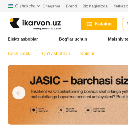
Oʻzbekcha
Chegirma
Brend
Biz haqimizda
Yetkazib
Katalog
Elektr asboblar
Bog'lar uchun
Maishiy t
Bosh sahifa
Qo'l asboblari
Kalitlar