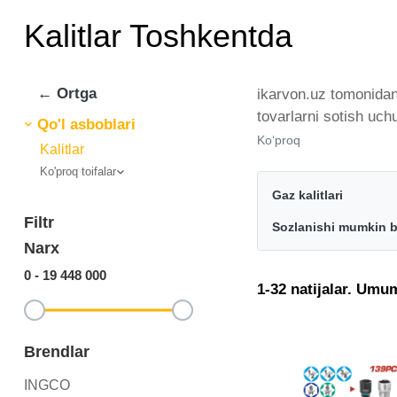
Kalitlar Toshkentda
← Ortga
ikarvon.uz tomonidan 
tovarlarni sotish uch
Qo'l asboblari
tomonidan taqdim etil
Ko‘proq
Kalitlar
miqdorda yetkazib be
Ko'proq toifalar
eng keng narxlar oral
Gaz kalitlari
Filtr
Sozlanishi mumkin bo
Narx
0
-
19 448 000
1-32 natijalar. Umu
Brendlar
INGCO