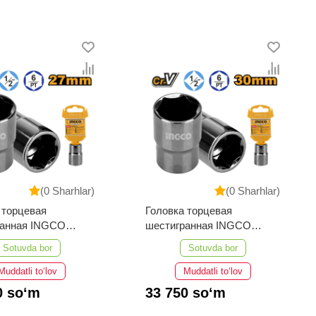
(0 Sharhlar)
(0 Sharhlar)
 торцевая
Головка торцевая
ранная INGCO
шестигранная INGCO
2271 INDUSTRIAL
HHAST12301 INDUSTRIAL
Sotuvda bor
Sotuvda bor
мм
1/2" 30 мм
Muddatli to‘lov
Muddatli to‘lov
0 so‘m
33 750 so‘m