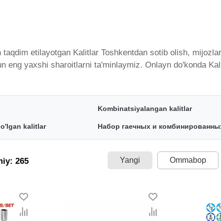
taqdim etilayotgan Kalitlar Toshkentdan sotib olish, mijozlar
un eng yaxshi sharoitlarni ta'minlaymiz. Onlayn do'konda Kali
gan bo'lib, ularning ro'yxati doimiy ravishda kengayib bormo
ramiz. Bularning barchasi O'zbekistondagi eng yaxshi narx bi
ig'i. Va bu yerda Kalitlar toifasidagi har bir element uchun o
Kombinatsiyalangan kalitlar
'lgan kalitlar
Набор гаечных и комбинированны
Yangi
Ommabop
miy: 265