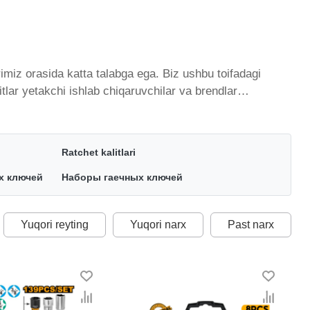
imiz orasida katta talabga ega. Biz ushbu toifadagi
tlar yetakchi ishlab chiqaruvchilar va brendlar
qda. Biz butun mamlakat bo'ylab tovarlarni istalgan
lan qo’shimcha qilingan, ikarvon.uz dan Kalitlar - bu
ptimal narx mavjud.
Ratchet kalitlari
х ключей
Наборы гаечных ключей
Yuqori reyting
Yuqori narx
Past narx