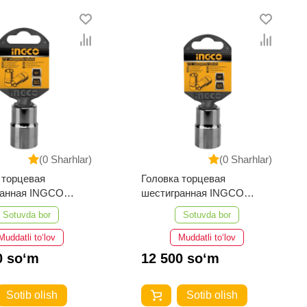
(0 Sharhlar)
(0 Sharhlar)
 торцевая
Головка торцевая
ранная INGCO
шестигранная INGCO
171 (17 мм; 1/2")
HHAST12151 (15 мм; 1/2")
Sotuvda bor
Sotuvda bor
Muddatli to‘lov
Muddatli to‘lov
0 so‘m
12 500 so‘m
Sotib olish
Sotib olish