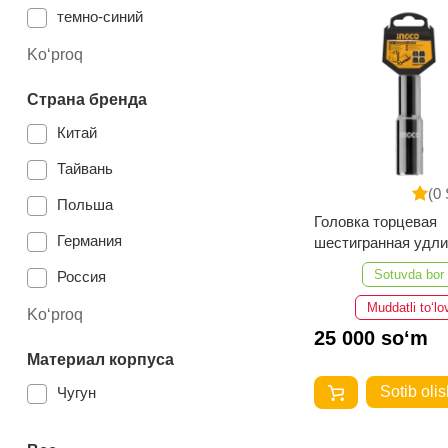
темно-синий
Бирюзовый
Ko‘proq
синий
Страна бренда
Цвет
Китай
Тайвань
(0 
Польша
Головка торцевая
Германия
шестигранная удл
INGCO HHAST1221
Sotuvda bor
Россия
мм; 1/2")
Muddatli to‘lo
Россия
Ko‘proq
25 000 so‘m
Германия
Материал корпуса
Sotib olis
Чугун