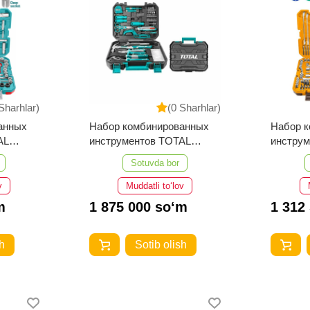
Sharhlar)
(0 Sharhlar)
анных
Набор комбинированных
Набор 
AL
инструментов TOTAL
инстру
THKTHP21306
HKTHP2
Sotuvda bor
v
Muddatli to‘lov
m
1 875 000 so‘m
1 312
h
Sotib olish