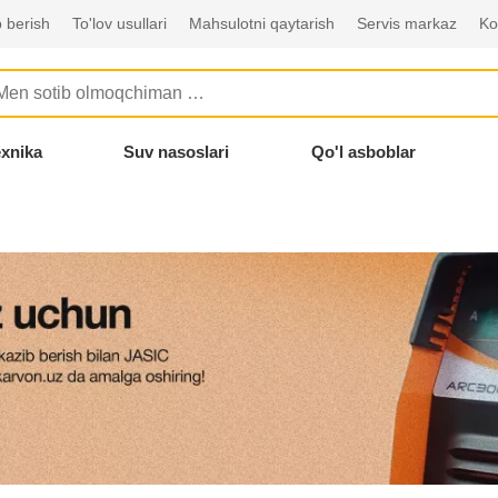
 berish
To'lov usullari
Mahsulotni qaytarish
Servis markaz
Ko
exnika
Suv nasoslari
Qo'l asboblar