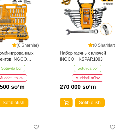
(0 Sharhlar)
(0 Sharhlar)
комбинированных
Набор гаечных ключей
ментов INGCO
INGCO HKSPAR1083
1391
Sotuvda bor
Sotuvda bor
Muddatli to‘lov
Muddatli to‘lov
 500 so‘m
270 000 so‘m
Sotib olish
Sotib olish