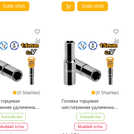
Sotib olish
Sotib olish
(0 Sharhlar)
(0 Sharhlar)
 торцевая
Головка торцевая
анная удлиненная
шестигранная удлиненная
HHAST12143L
INGCO HHAST12153L
Sotuvda bor
Sotuvda bor
IAL 1/2" 14 мм
INDUSTRIAL 1/2" 15 мм
Muddatli to‘lov
Muddatli to‘lov