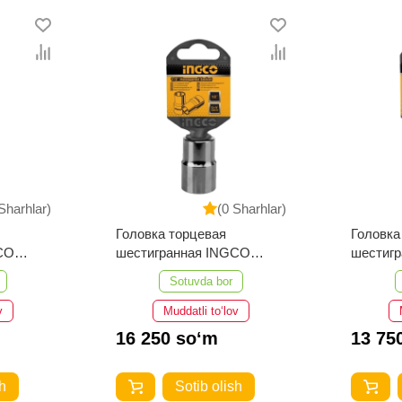
Sharhlar)
(0 Sharhlar)
Головка торцевая
Головка
CO
шестигранная INGCO
шестиг
 1/2")
HHAST12211 (21 мм; 1/2")
HHAST12
Sotuvda bor
v
Muddatli to‘lov
16 250 so‘m
13 75
h
Sotib olish