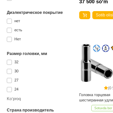
37 500 so‘m
500 мм
Диэлектрическое покрытие
Sotib olis
156 мм
нет
375 мм
есть
205 мм
Нет
Размер головки, мм
32
30
27
(0 
24
Головка торцевая
Ko‘proq
шестигранная удл
INGCO HHAST121
Sotuvda bor
Страна производитель
INDUSTRIAL 1/2" 1