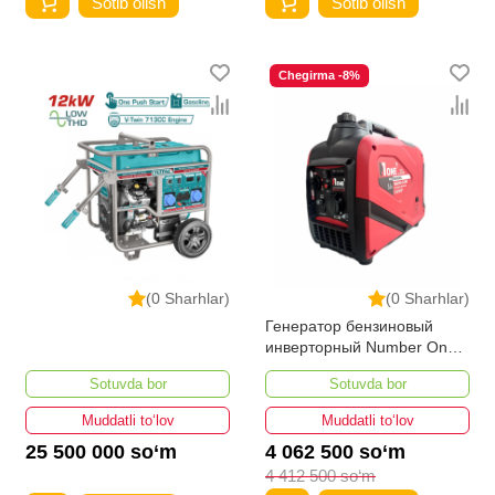
Sotib olish
Sotib olish
Chegirma -8%
(0 Sharhlar)
(0 Sharhlar)
Генератор бензиновый
инверторный Number One
NIG2100-iS-PRO
Sotuvda bor
Sotuvda bor
Muddatli to‘lov
Muddatli to‘lov
25 500 000 so‘m
4 062 500 so‘m
4 412 500 so‘m