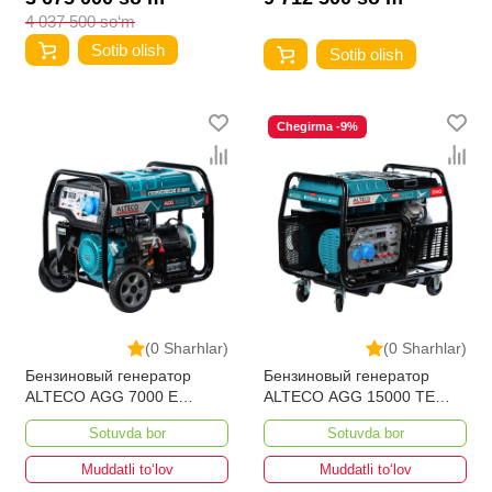
4 037 500 so‘m
Sotib olish
Sotib olish
Chegirma -9%
(0 Sharhlar)
(0 Sharhlar)
Бензиновый генератор
Бензиновый генератор
ALTECO AGG 7000 Е
ALTECO AGG 15000 TE
MSTART
DUO
Sotuvda bor
Sotuvda bor
Muddatli to‘lov
Muddatli to‘lov