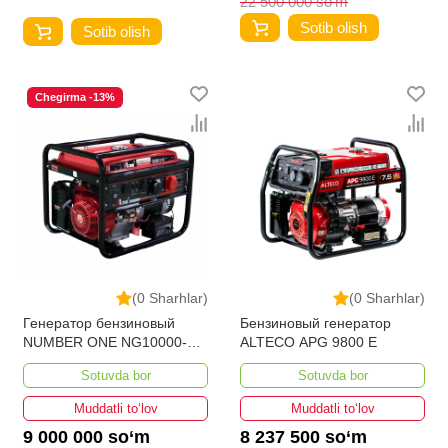
22 500 000 so‘m
Sotib olish
Sotib olish
Chegirma -13%
(0 Sharhlar)
(0 Sharhlar)
Генератор бензиновый
Бензиновый генератор
NUMBER ONE NG10000-
ALTECO APG 9800 E
SO-PRO
Sotuvda bor
Sotuvda bor
Muddatli to‘lov
Muddatli to‘lov
9 000 000 so‘m
8 237 500 so‘m