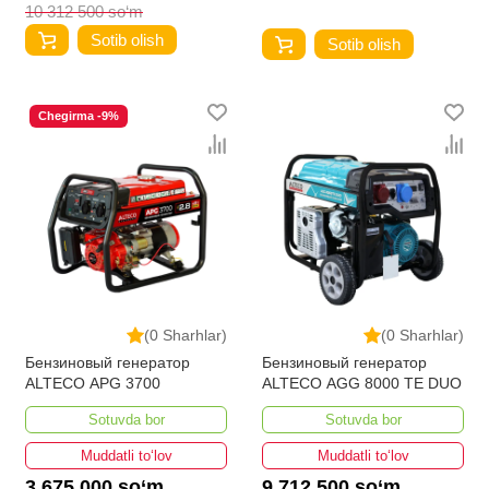
10 312 500 so‘m
Sotib olish
Sotib olish
Chegirma -9%
(0 Sharhlar)
(0 Sharhlar)
Бензиновый генератор
Бензиновый генератор
ALTECO APG 3700
ALTECO AGG 8000 TE DUO
Sotuvda bor
Sotuvda bor
Muddatli to‘lov
Muddatli to‘lov
3 675 000 so‘m
9 712 500 so‘m