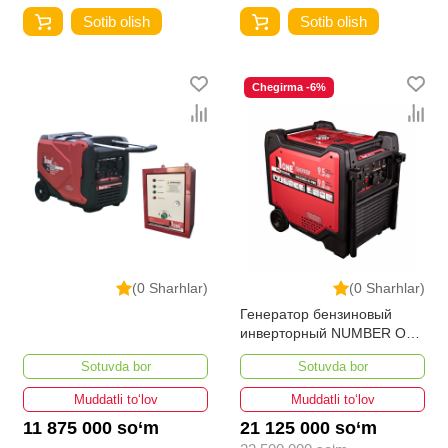
Sotib olish
Sotib olish
Chegirma -6%
(0 Sharhlar)
(0 Sharhlar)
Генератор бензиновый
инверторный NUMBER ONE
NIG12000-iS-PRO + NATS-
Sotuvda bor
Sotuvda bor
01
Muddatli to‘lov
Muddatli to‘lov
11 875 000 so‘m
21 125 000 so‘m