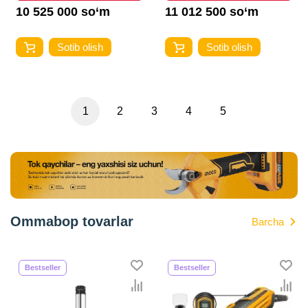
10 525 000 so‘m
11 012 500 so‘m
Sotib olish
Sotib olish
1
2
3
4
5
Ommabop tovarlar
Barcha
Bestseller
Bestseller