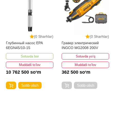
(0 Sharhlar)
(0 Sharhlar)
Глубинный насос EPA
Гравер электрический
6EGN45/10-15
INGCO MG2008 200V
Sotuvda bor
Sotuvda yo‘q
Muddatli to‘lov
Muddatli to‘lov
10 762 500 so‘m
362 500 so‘m
Sotib olish
Sotib olish