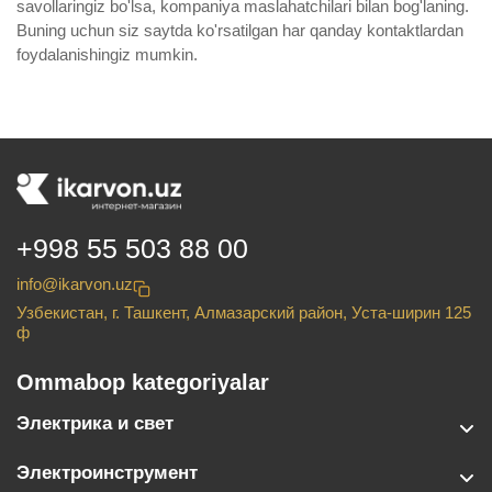
savollaringiz bo'lsa, kompaniya maslahatchilari bilan bog'laning.
Buning uchun siz saytda ko'rsatilgan har qanday kontaktlardan
foydalanishingiz mumkin.
+998 55 503 88 00
info@ikarvon.uz
Узбекистан, г. Ташкент, Алмазарский район, Уста-ширин 125
ф
Ommabop kategoriyalar
Электрика и свет
Электроинструмент