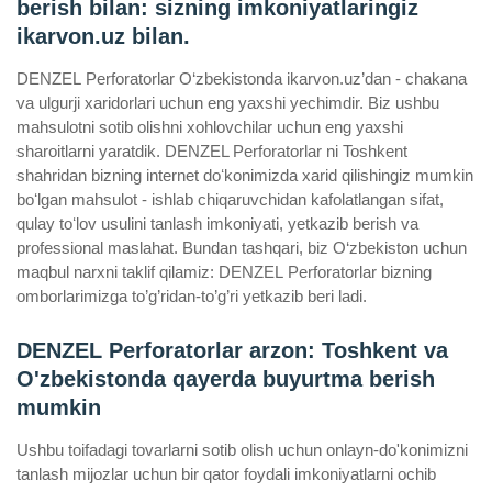
berish bilan: sizning imkoniyatlaringiz
ikarvon.uz bilan.
DENZEL Perforatorlar O‘zbekistonda ikarvon.uz’dan - chakana
va ulgurji xaridorlari uchun eng yaxshi yechimdir. Biz ushbu
mahsulotni sotib olishni xohlovchilar uchun eng yaxshi
sharoitlarni yaratdik. DENZEL Perforatorlar ni Toshkent
shahridan bizning internet doʻkonimizda xarid qilishingiz mumkin
boʻlgan mahsulot - ishlab chiqaruvchidan kafolatlangan sifat,
qulay toʻlov usulini tanlash imkoniyati, yetkazib berish va
professional maslahat. Bundan tashqari, biz O‘zbekiston uchun
maqbul narxni taklif qilamiz: DENZEL Perforatorlar bizning
omborlarimizga to’g’ridan-to’g’ri yetkazib beri ladi.
DENZEL Perforatorlar arzon: Toshkent va
O'zbekistonda qayerda buyurtma berish
mumkin
Ushbu toifadagi tovarlarni sotib olish uchun onlayn-do'konimizni
tanlash mijozlar uchun bir qator foydali imkoniyatlarni ochib