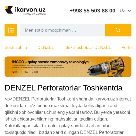
+998 55 503 88 00
UZ
Bosh sahifa
DENZEL
Elektr asboblar DENZEL
Perfor
DENZEL Perforatorlar Toshkentda
<p>DENZEL Perforatorlar Toshkent shahrida ikarvon.uz internet
doʻkonidan - oʻzi uchun maksimal foyda keltiradigan xarid
qilishni xohlovchilar uchun eng yaxshi tanlov. Bu yerda yetakchi
ishlab chiqaruvchilarning mahsulotlari taqdim etilgan.
Kafolatlangan sifat bir qator qulay savdo shartlari bilan
to&lsquo;ldiriladi: bizdan xarid qilingan DENZEL Perforatorlar