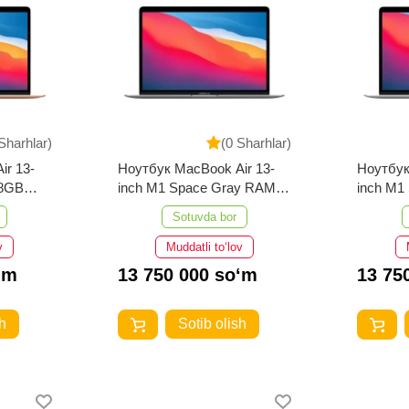
Sharhlar)
(0 Sharhlar)
ir 13-
Ноутбук MacBook Air 13-
Ноутбук
-8GB
inch M1 Space Gray RAM-
inch M1
8GB 256GB
256GB
Sotuvda bor
v
Muddatli to‘lov
‘m
13 750 000 so‘m
13 75
h
Sotib olish