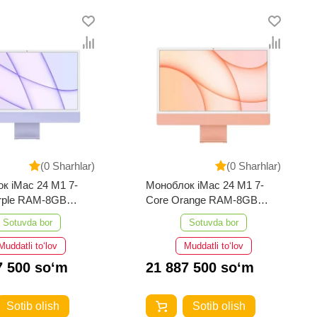
(0 Sharhlar)
(0 Sharhlar)
к iMac 24 M1 7-
Моноблок iMac 24 M1 7-
rple RAM-8GB
Core Orange RAM-8GB
256GB
Sotuvda bor
Sotuvda bor
Muddatli to‘lov
Muddatli to‘lov
7 500 so‘m
21 887 500 so‘m
Sotib olish
Sotib olish