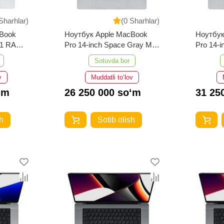
Sharhlar)
(0 Sharhlar)
cBook
Ноутбук Apple MacBook
Ноутбук
 M1 RAM-
Pro 14-inch Space Gray M1
Pro 14-
RAM-16GB 512GB
RAM-16
Sotuvda bor
v
Muddatli to‘lov
‘m
26 250 000 so‘m
31 25
h
Sotib olish