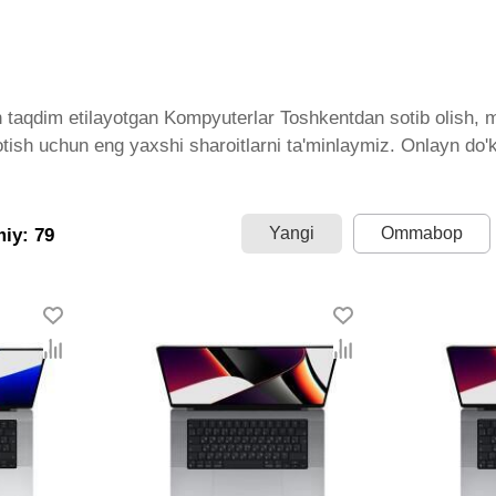
 taqdim etilayotgan Kompyuterlar Toshkentdan sotib olish, m
sotish uchun eng yaxshi sharoitlarni ta'minlaymiz. Onlayn do
qdim etilgan bo'lib, ularning ro'yxati doimiy ravishda kenga
tkazib beramiz. Bularning barchasi O'zbekistondagi eng yaxs
 keng narxlar oralig'i. Va bu yerda Kompyuterlar toifasidag
Yangi
Ommabop
miy: 79