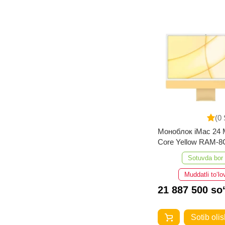
(0 
Моноблок iMac 24 
Core Yellow RAM-
256GB
Sotuvda bor
Muddatli to‘lo
21 887 500 so
Sotib olis