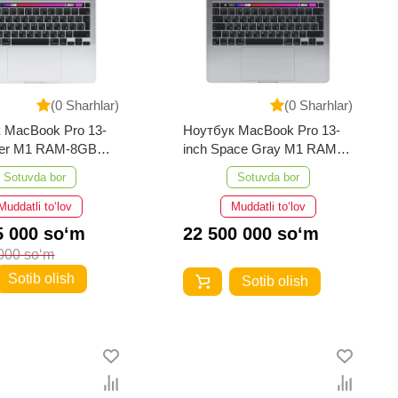
(0 Sharhlar)
(0 Sharhlar)
 MacBook Pro 13-
Ноутбук MacBook Pro 13-
lver M1 RAM-8GB
inch Space Gray M1 RAM-
8GB 1TB
Sotuvda bor
Sotuvda bor
Muddatli to‘lov
Muddatli to‘lov
5 000 so‘m
22 500 000 so‘m
000 so‘m
Sotib olish
Sotib olish