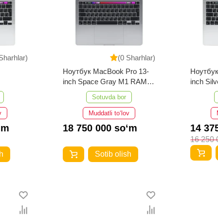
Sharhlar)
(0 Sharhlar)
Ноутбук MacBook Pro 13-
Ноутбук
inch Space Gray M1 RAM-
inch Si
8GB 512GB
256GB
Sotuvda bor
v
Muddatli to‘lov
‘m
18 750 000 so‘m
14 37
16 250 
h
Sotib olish