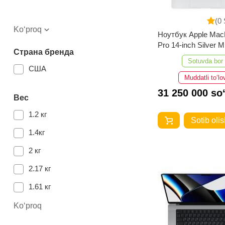
(0 
Ko‘proq
Ноутбук Apple Ma
Pro 14-inch Silver
Страна бренда
16GB 1TB
Sotuvda bor
США
Muddatli to‘lo
31 250 000 so
Вес
1.2 кг
Sotib olis
1.4кг
2 кг
2.17 кг
1.61 кг
Ko‘proq