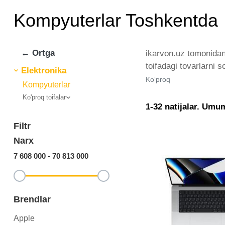
Kompyuterlar Toshkentda
← Ortga
ikarvon.uz tomonidan
toifadagi tovarlarni 
Elektronika
brendlar tomonidan ta
Ko‘proq
Kompyuterlar
istalgan miqdorda ye
Ko'proq toifalar
Kompyuterlar - bu eng
1-32 natijalar. Umu
Filtr
Narx
7 608 000
-
70 813 000
Brendlar
Apple