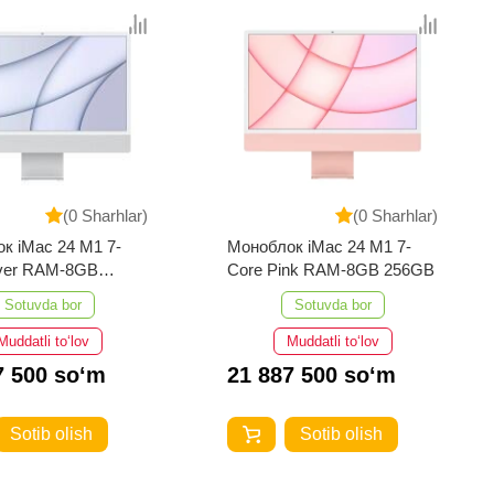
(0 Sharhlar)
(0 Sharhlar)
к iMac 24 M1 7-
Моноблок iMac 24 M1 7-
lver RAM-8GB
Core Pink RAM-8GB 256GB
Sotuvda bor
Sotuvda bor
Muddatli to‘lov
Muddatli to‘lov
7 500 so‘m
21 887 500 so‘m
Sotib olish
Sotib olish