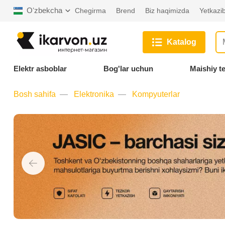
Oʻzbekcha
Chegirma
Brend
Biz haqimizda
Yetkazib
Katalog
Elektr asboblar
Bog'lar uchun
Maishiy t
Bosh sahifa
Elektronika
Kompyuterlar