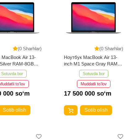
(0 Sharhlar)
(0 Sharhlar)
 MacBook Air 13-
Ноутбук MacBook Air 13-
 Silver RAM-8GB
inch M1 Space Gray RAM-
8GB 512GB
Sotuvda bor
Sotuvda bor
Muddatli to‘lov
Muddatli to‘lov
0 000 so‘m
17 500 000 so‘m
Sotib olish
Sotib olish