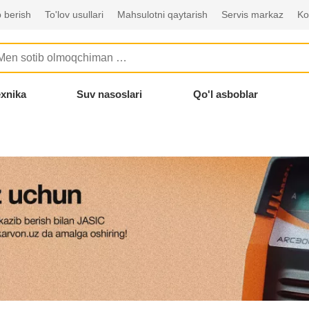
 berish
To'lov usullari
Mahsulotni qaytarish
Servis markaz
Ko
exnika
Suv nasoslari
Qo'l asboblar