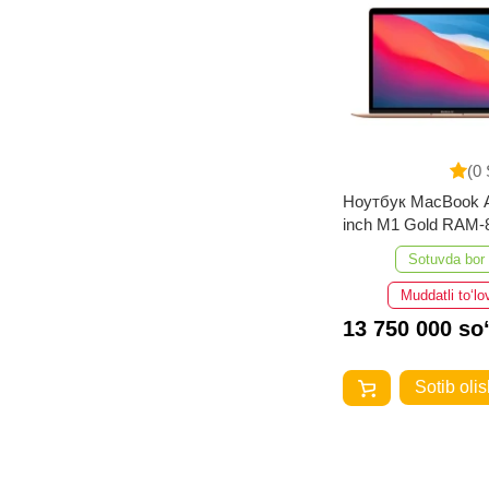
(0 
Ноутбук MacBook A
inch M1 Gold RAM
256GB
Sotuvda bor
Muddatli to‘lo
13 750 000 so
Sotib olis