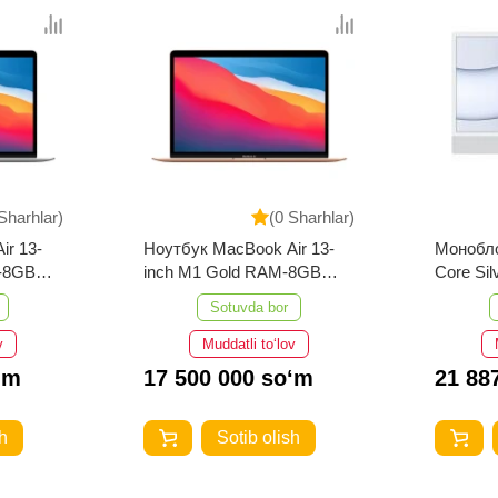
Sharhlar)
(0 Sharhlar)
ir 13-
Ноутбук MacBook Air 13-
Монобло
M-8GB
inch M1 Gold RAM-8GB
Core Si
512GB
256GB
Sotuvda bor
v
Muddatli to‘lov
‘m
17 500 000 so‘m
21 88
h
Sotib olish