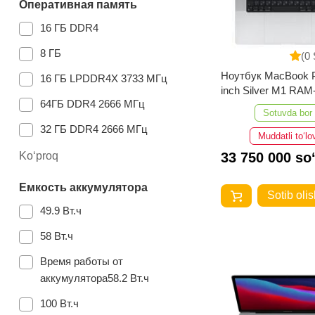
Оперативная память
16 ГБ DDR4
8 ГБ
(0 
Ноутбук MacBook P
16 ГБ LPDDR4X 3733 МГц
inch Silver M1 RA
64ГБ DDR4 2666 МГц
1TB
Sotuvda bor
32 ГБ DDR4 2666 МГц
Muddatli to‘lo
32ГБ DDR4 2666 МГц
Ko‘proq
33 750 000 so
16 ГБ DDR4 2666 МГц
Емкость аккумулятора
Sotib olis
16 ГБ
49.9 Вт.ч
58 Вт.ч
Время работы от
аккумулятора58.2 Вт.ч
100 Вт.ч