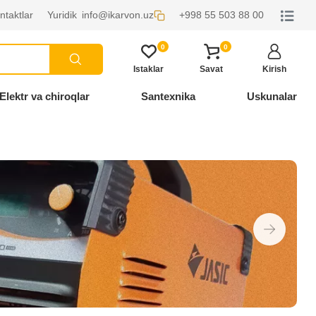
ntaktlar
Yuridik
info@ikarvon.uz
+998 55 503 88 00
0
0
Istaklar
Savat
Kirish
Elektr va chiroqlar
Santexnika
Uskunalar