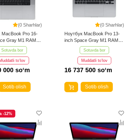
(0 Sharhlar)
(0 Sharhlar)
 MacBook Pro 16-
Ноутбук MacBook Pro 13-
ace Gray M1 RAM-
inch Space Gray M1 RAM-
TB
8GB 256GB
Sotuvda bor
Sotuvda bor
Muddatli to‘lov
Muddatli to‘lov
0 000 so‘m
16 737 500 so‘m
Sotib olish
Sotib olish
a -12%