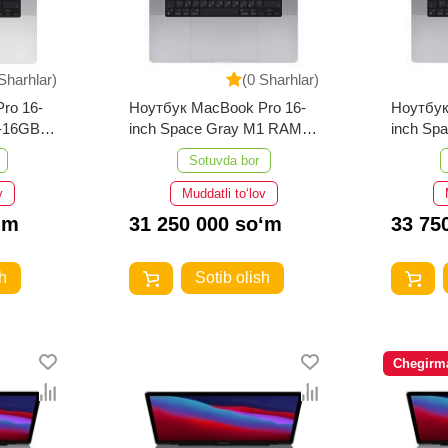
Sharhlar)
(0 Sharhlar)
ro 16-
Ноутбук MacBook Pro 16-
Ноутбук
M-16GB
inch Space Gray M1 RAM-
inch Sp
16GB 512GB
16GB 1
Sotuvda bor
v
Muddatli to‘lov
‘m
31 250 000 so‘m
33 75
h
Sotib olish
Chegirm