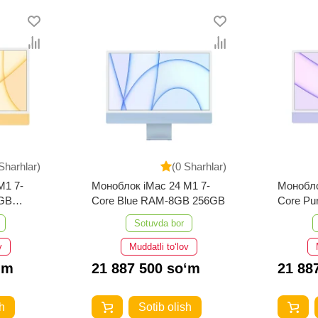
Sharhlar)
(0 Sharhlar)
M1 7-
Моноблок iMac 24 M1 7-
Монобло
8GB
Core Blue RAM-8GB 256GB
Core Pu
256GB
Sotuvda bor
v
Muddatli to‘lov
‘m
21 887 500 so‘m
21 88
h
Sotib olish