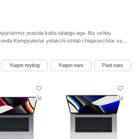
ijozlarimiz orasida katta talabga ega. Biz ushbu
'konda Kompyuterlar yetakchi ishlab chiqaruvchilar va
yib bormoqda. Biz butun mamlakat bo'ylab tovarlarni
hi narx bilan qo’shimcha qilingan, ikarvon.uz dan
i har bir element uchun optimal narx mavjud.
Yuqori reyting
Yuqori narx
Past narx