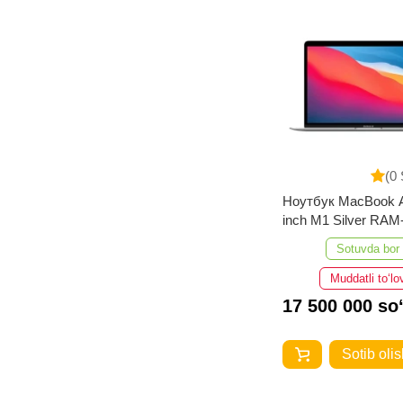
(0 
Ноутбук MacBook A
inch M1 Silver RA
512GB
Sotuvda bor
Muddatli to‘lo
17 500 000 so
Sotib olis