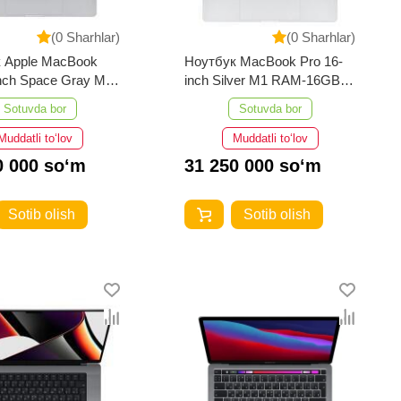
(0 Sharhlar)
(0 Sharhlar)
 Apple MacBook
Ноутбук MacBook Pro 16-
inch Space Gray M1
inch Silver M1 RAM-16GB
GB 1TB
512GB
Sotuvda bor
Sotuvda bor
Muddatli to‘lov
Muddatli to‘lov
0 000 so‘m
31 250 000 so‘m
Sotib olish
Sotib olish