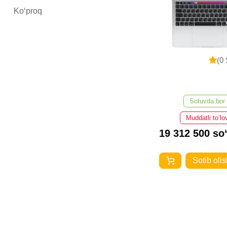
Ko‘proq
(0 
Sotuvda bor
Muddatli to‘lo
19 312 500 so
Sotib olis