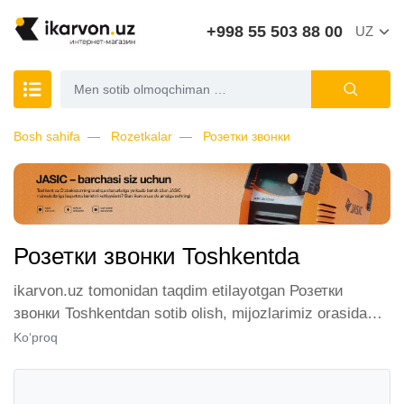
+998 55 503 88 00
UZ
Bosh sahifa
Rozetkalar
Розетки звонки
Розетки звонки Toshkentda
ikarvon.uz tomonidan taqdim etilayotgan Розетки
звонки Toshkentdan sotib olish, mijozlarimiz orasida
katta talabga ega. Biz ushbu toifadagi tovarlarni sotish
Ko‘proq
uchun eng yaxshi sharoitlarni ta'minlaymiz. Onlayn
do'konda Розетки звонки yetakchi ishlab chiqaruvchilar
va brendlar tomonidan taqdim etilgan bo'lib, ularning