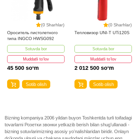
(0 Sharhlar)
(0 Sharhlar)
Ороситель пистолетного
Тепловизор UNI-T UTi120S
типа INGCO HWSG092
Sotuvda bor
Sotuvda bor
Muddatli to‘lov
Muddatli to‘lov
45 500 so‘m
2 012 500 so‘m
Sotib olish
Sotib olish
Bizning kompaniya 2006 yildan buyon Toshkentda turli toifadagi
tovarlarni Розетки звонки yetkazib berish bilan shug’ullanadi ­
bizning sotuvlarimizning asosiy yo'nalishlaridan biridir. Onlayn
do'konda ulgurji va chakana savdodagi mijozlar uchun eng