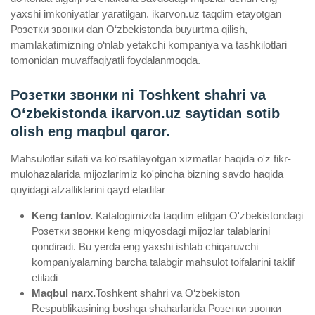
yaxshi imkoniyatlar yaratilgan. ikarvon.uz taqdim etayotgan
Розетки звонки dan O‘zbekistonda buyurtma qilish,
mamlakatimizning o‘nlab yetakchi kompaniya va tashkilotlari
tomonidan muvaffaqiyatli foydalanmoqda.
Розетки звонки ni Toshkent shahri va
Oʻzbekistonda ikarvon.uz saytidan sotib
olish eng maqbul qaror.
Mahsulotlar sifati va ko'rsatilayotgan xizmatlar haqida o'z fikr-
mulohazalarida mijozlarimiz ko'pincha bizning savdo haqida
quyidagi afzalliklarini qayd etadilar
Keng tanlov.
Katalogimizda taqdim etilgan O'zbekistondagi
Розетки звонки keng miqyosdagi mijozlar talablarini
qondiradi. Bu yerda eng yaxshi ishlab chiqaruvchi
kompaniyalarning barcha talabgir mahsulot toifalarini taklif
etiladi
Maqbul narx.
Toshkent shahri va O‘zbekiston
Respublikasining boshqa shaharlarida Розетки звонки