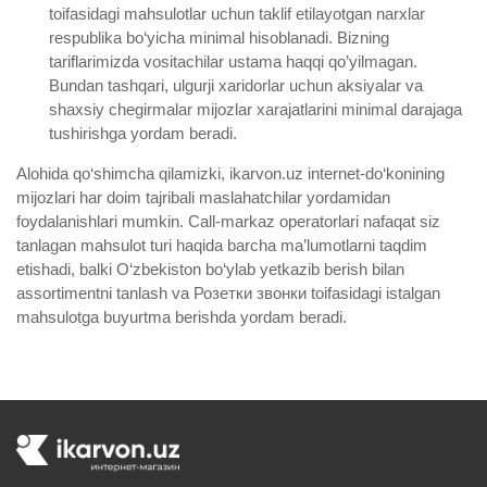
toifasidagi mahsulotlar uchun taklif etilayotgan narxlar
respublika bo‘yicha minimal hisoblanadi. Bizning
tariflarimizda vositachilar ustama haqqi qo’yilmagan.
Bundan tashqari, ulgurji xaridorlar uchun aksiyalar va
shaxsiy chegirmalar mijozlar xarajatlarini minimal darajaga
tushirishga yordam beradi.
Alohida qo‘shimcha qilamizki, ikarvon.uz internet-do‘konining
mijozlari har doim tajribali maslahatchilar yordamidan
foydalanishlari mumkin. Call-markaz operatorlari nafaqat siz
tanlagan mahsulot turi haqida barcha ma’lumotlarni taqdim
etishadi, balki O‘zbekiston bo‘ylab yetkazib berish bilan
assortimentni tanlash va Розетки звонки toifasidagi istalgan
mahsulotga buyurtma berishda yordam beradi.