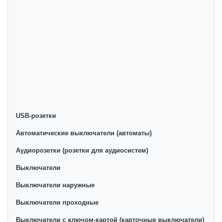
ro'yxati doimiy ravishda kengayib bormoqda. Biz butun
mamlakat bo'ylab tovarlarni istalgan miqdorda yetkazib
beramiz. Bularning barchasi O'zbekistondagi eng
yaxshi narx bilan qo’shimcha qilingan, ikarvon.uz dan
Розетки звонки - bu eng keng narxlar oralig'i. Va bu
yerda Розетки звонки toifasidagi har bir element uchun
optimal narx mavjud.
USB-розетки
Автоматические выключатели (автоматы)
Аудиорозетки (розетки для аудиосистем)
Выключатели
Выключатели наружные
Выключатели проходные
Выключатели с ключом-картой (карточные выключатели)