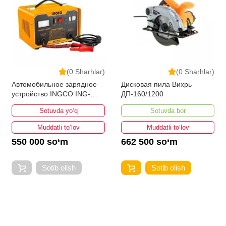
(0 Sharhlar)
(0 Sharhlar)
Автомобильное зарядное
Дисковая пила Вихрь
устройство INGCO ING-
ДП-160/1200
CB1601
Sotuvda yo‘q
Sotuvda bor
Muddatli to‘lov
Muddatli to‘lov
550 000 so‘m
662 500 so‘m
Sotib olish
Sotib olish