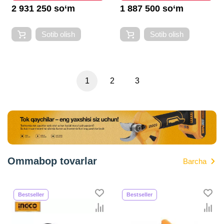
2 931 250 so‘m
1 887 500 so‘m
Sotib olish
Sotib olish
1
2
3
Ommabop tovarlar
Barcha
Bestseller
Bestseller