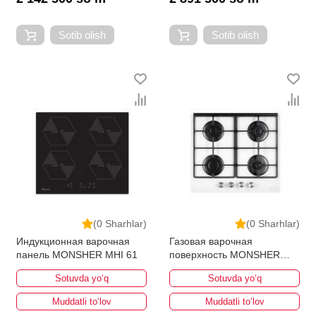
Sotib olish
Sotib olish
(0 Sharhlar)
(0 Sharhlar)
Индукционная варочная
Газовая варочная
панель MONSHER MHI 61
поверхность MONSHER
MHG 62 WG
Sotuvda yo‘q
Sotuvda yo‘q
Muddatli to‘lov
Muddatli to‘lov