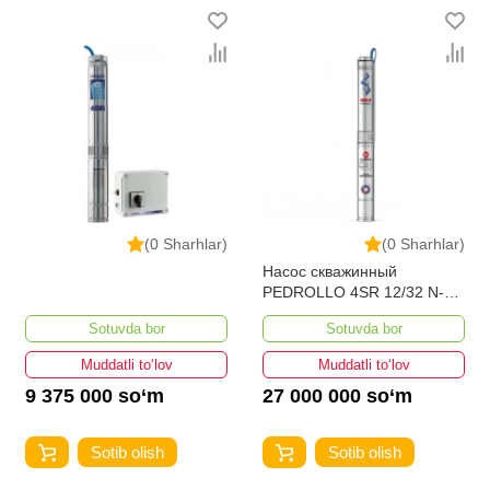
(0 Sharhlar)
(0 Sharhlar)
Насос скважинный
PEDROLLO 4SR 12/32 N-PD
с шитом
Sotuvda bor
Sotuvda bor
Muddatli to‘lov
Muddatli to‘lov
9 375 000 so‘m
27 000 000 so‘m
Sotib olish
Sotib olish