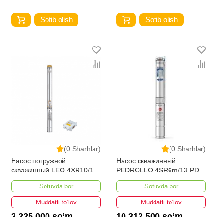
Sotib olish
Sotib olish
(0 Sharhlar)
(0 Sharhlar)
Насос погружной
Насос скважинный
скважинный LEO 4XR10/18-
PEDROLLO 4SR6m/13-PD
3
Sotuvda bor
Sotuvda bor
Muddatli to‘lov
Muddatli to‘lov
3 225 000 so‘m
10 312 500 so‘m