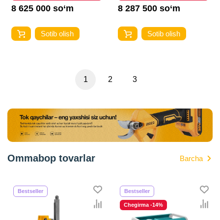
8 625 000 so‘m
8 287 500 so‘m
Sotib olish
Sotib olish
1
2
3
Ommabop tovarlar
Barcha
Bestseller
Bestseller
Chegirma -14%