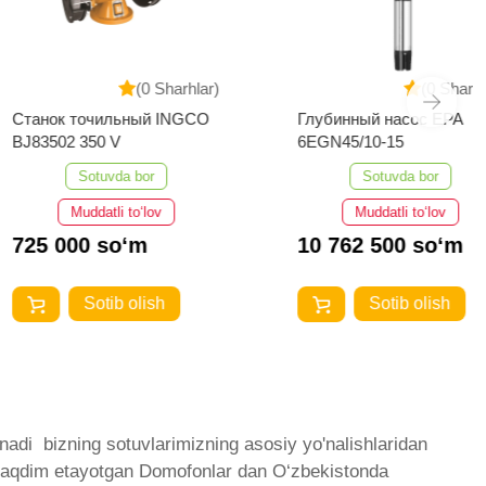
(0 Sharhlar)
(0 Sharhlar)
 точильный INGCO
Глубинный насос EPA
BJ83502 350 V
6EGN45/10-15
Sotuvda bor
Sotuvda bor
Muddatli to‘lov
Muddatli to‘lov
00 so‘m
10 762 500 so‘m
Sotib olish
Sotib olish
adi ­ bizning sotuvlarimizning asosiy yo'nalishlaridan
z taqdim etayotgan Domofonlar dan O‘zbekistonda