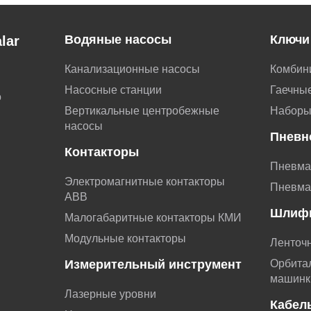
Водяные насосы
Ключи
lar
Канализационные насосы
Комбин
Насосные станции
Гаечные
о
Вертикальные центробежные
Наборы
насосы
Пневн
Контакторы
Пневма
Электромагнитные контакторы
Пневма
АВВ
Шлиф
Малогабаритные контакторы КМИ
Модульные контакторы
Ленточ
Измерительный инструмент
Орбита
машинк
Лазерные уровни
Кабел