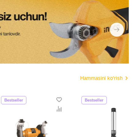
Hammasini ko‘rish
er
Bestseller