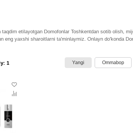
taqdim etilayotgan Domofonlar Toshkentdan sotib olish, mijo
un eng yaxshi sharoitlarni ta'minlaymiz. Onlayn do'konda Do
gan bo'lib, ularning ro'yxati doimiy ravishda kengayib bormo
ramiz. Bularning barchasi O'zbekistondagi eng yaxshi narx 
ralig'i. Va bu yerda Domofonlar toifasidagi har bir element 
Yangi
Ommabop
y: 1