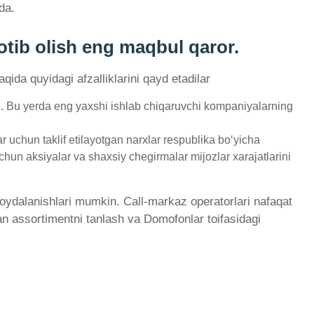
da.
otib olish eng maqbul qaror.
qida quyidagi afzalliklarini qayd etadilar
i. Bu yerda eng yaxshi ishlab chiqaruvchi kompaniyalarning
uchun taklif etilayotgan narxlar respublika bo‘yicha
chun aksiyalar va shaxsiy chegirmalar mijozlar xarajatlarini
 foydalanishlari mumkin. Call-markaz operatorlari nafaqat
lan assortimentni tanlash va Domofonlar toifasidagi