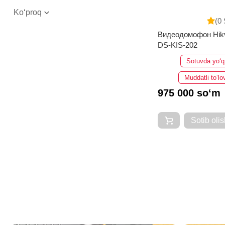
Ko‘proq
(0 
Видеодомофон Hikv
DS-KIS-202
Sotuvda yo‘q
Muddatli to‘lo
975 000 so‘m
Sotib olis