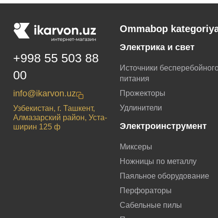
Ommabop kategoriya
Электрика и свет
+998 55 503 88
Источники бесперебойног
00
питания
info@ikarvon.uz
Прожекторы
Удлинители
Узбекистан, г. Ташкент,
Алмазарский район, Уста-
Электроинструмент
ширин 125 ф
Миксеры
Ножницы по металлу
Паяльное оборудование
Перфораторы
Сабельные пилы