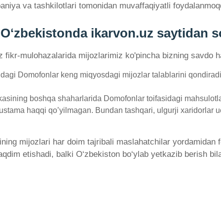
aniya va tashkilotlari tomonidan muvaffaqiyatli foydalanmoq
Oʻzbekistonda ikarvon.uz saytidan s
'z fikr-mulohazalarida mijozlarimiz ko'pincha bizning savdo ha
dagi Domofonlar keng miqyosdagi mijozlar talablarini qondirad
asining boshqa shaharlarida Domofonlar toifasidagi mahsulotlar 
 ustama haqqi qo’yilmagan. Bundan tashqari, ulgurji xaridorlar u
ining mijozlari har doim tajribali maslahatchilar yordamidan
aqdim etishadi, balki O‘zbekiston bo‘ylab yetkazib berish bi