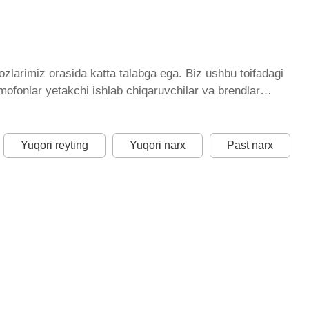
zlarimiz orasida katta talabga ega. Biz ushbu toifadagi
mofonlar yetakchi ishlab chiqaruvchilar va brendlar
qda. Biz butun mamlakat bo'ylab tovarlarni istalgan
bilan qo’shimcha qilingan, ikarvon.uz dan Domofonlar -
uchun optimal narx mavjud.
Yuqori reyting
Yuqori narx
Past narx