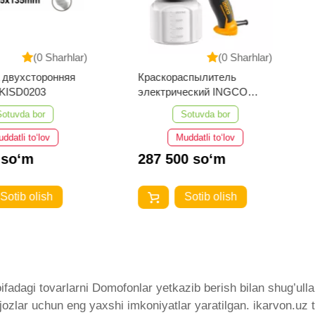
Sharhlar)
(0 Sharhlar)
онняя
Краскораспылитель
Станок
электрический INGCO
SPG3508 450 w
Sotuvda bor
v
Muddatli to‘lov
287 500 so‘m
725 0
h
Sotib olish
adagi tovarlarni Domofonlar yetkazib berish bilan shug’ullan
ijozlar uchun eng yaxshi imkoniyatlar yaratilgan. ikarvon.u