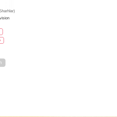
Sharhlar)
ision
v
h