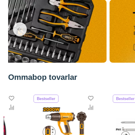
Ommabop tovarlar
Bestseller
Bestseller