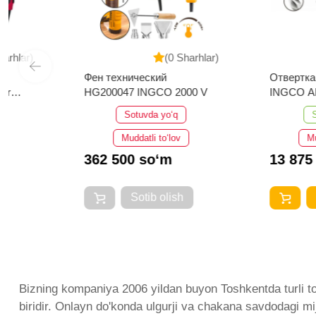
(0 Sharhlar)
(0 
Фен технический
Отвертка двухстор
HG200047 INGCO 2000 V
INGCO AKISD0203
Sotuvda yo‘q
Sotuvda bor
Muddatli to‘lov
Muddatli to‘lo
362 500 so‘m
13 875 so‘m
Sotib olish
Sotib olis
Bizning kompaniya 2006 yildan buyon Toshkentda turli toif
biridir. Onlayn do'konda ulgurji va chakana savdodagi m