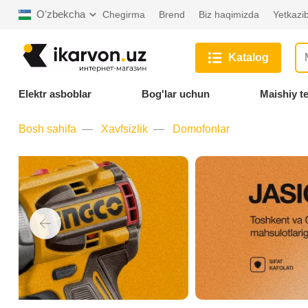
Oʻzbekcha
Chegirma
Brend
Biz haqimizda
Yetkazib
Katalog
Elektr asboblar
Bog'lar uchun
Maishiy t
Bosh sahifa
Xavfsizlik
Domofonlar