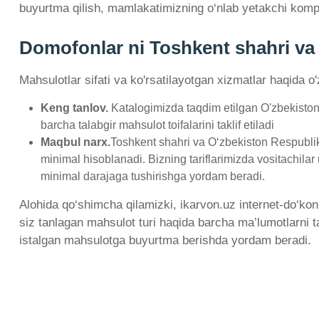
buyurtma qilish, mamlakatimizning o‘nlab yetakchi komp
Domofonlar ni Toshkent shahri va 
Mahsulotlar sifati va ko'rsatilayotgan xizmatlar haqida o
Keng tanlov.
Katalogimizda taqdim etilgan O'zbekiston
barcha talabgir mahsulot toifalarini taklif etiladi
Maqbul narx.
Toshkent shahri va O‘zbekiston Respublik
minimal hisoblanadi. Bizning tariflarimizda vositachilar
minimal darajaga tushirishga yordam beradi.
Alohida qo‘shimcha qilamizki, ikarvon.uz internet-do‘kon
siz tanlagan mahsulot turi haqida barcha ma’lumotlarni t
istalgan mahsulotga buyurtma berishda yordam beradi.