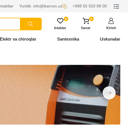
ntaktlar
Yuridik
info@ikarvon.uz
+998 55 503 88 00
0
0
Istaklar
Savat
Kirish
Elektr va chiroqlar
Santexnika
Uskunalar