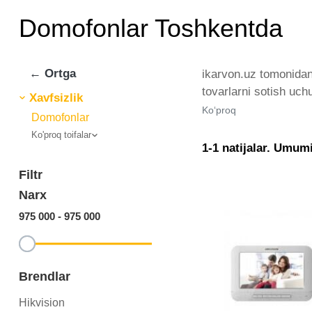
Domofonlar Toshkentda
← Ortga
ikarvon.uz tomonidan 
tovarlarni sotish uch
Xavfsizlik
tomonidan taqdim etil
Ko‘proq
Domofonlar
miqdorda yetkazib be
Ko'proq toifalar
bu eng keng narxlar o
1-1 natijalar. Umumi
Filtr
Narx
975 000
-
975 000
Brendlar
Hikvision