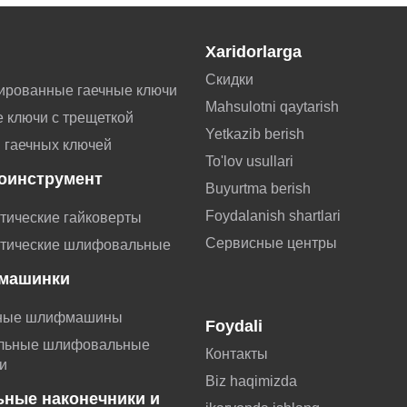
Xaridorlarga
Скидки
ированные гаечные ключи
Mahsulotni qaytarish
 ключи с трещеткой
Yetkazib berish
 гаечных ключей
To'lov usullari
оинструмент
Buyurtma berish
Foydalanish shartlari
тические гайковерты
Сервисные центры
тические шлифовальные
машинки
ные шлифмашины
Foydali
льные шлифовальные
Контакты
и
Biz haqimizda
ьные наконечники и