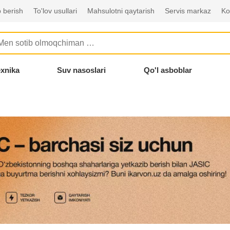
 berish
To'lov usullari
Mahsulotni qaytarish
Servis markaz
Ko
exnika
Suv nasoslari
Qo'l asboblar