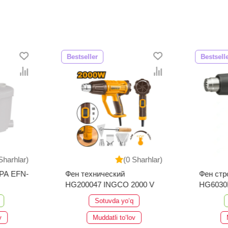
Bestseller
Bestsell
Sharhlar)
(0 Sharhlar)
EPA EFN-
Фен технический
Фен стр
HG200047 INGCO 2000 V
HG6030
Sotuvda yo‘q
v
Muddatli to‘lov