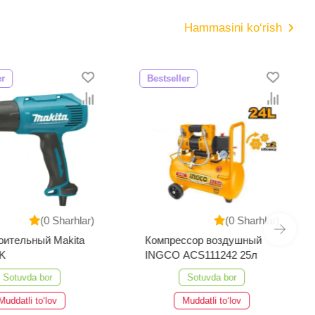
Hammasini ko‘rish
er
Bestseller
(0 Sharhlar)
(0 Sharhlar)
оительный Makita
Компрессор воздушный
K
INGCO ACS111242 25л
Sotuvda bor
Sotuvda bor
Muddatli to‘lov
Muddatli to‘lov