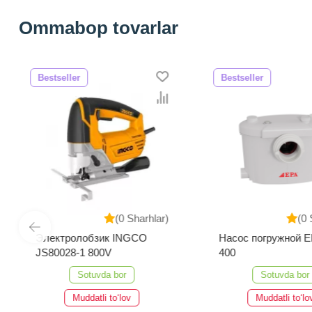
Ommabop tovarlar
Bestseller
Bestseller
(0 Sharhlar)
(0 
Электролобзик INGCO
Насос погружной 
JS80028-1 800V
400
Sotuvda bor
Sotuvda bor
Muddatli to‘lov
Muddatli to‘lo