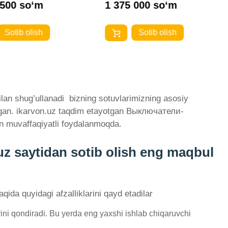
 500 so‘m
1 375 000 so‘m
Sotib olish
Sotib olish
n shug’ullanadi ­ bizning sotuvlarimizning asosiy
tilgan. ikarvon.uz taqdim etayotgan Выключатели-
n muvaffaqiyatli foydalanmoqda.
 saytidan sotib olish eng maqbul
qida quyidagi afzalliklarini qayd etadilar
i qondiradi. Bu yerda eng yaxshi ishlab chiqaruvchi