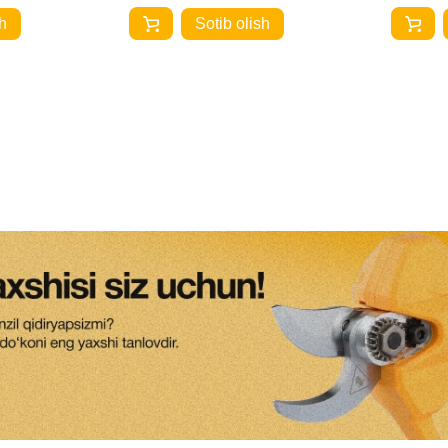
h
Sotib olish