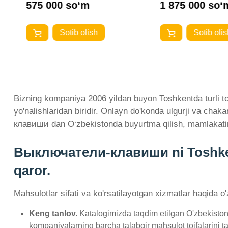
575 000 so‘m
1 875 000 so‘
Sotib olish
Sotib olis
Bizning kompaniya 2006 yildan buyon Toshkentda turli to
yo'nalishlaridan biridir. Onlayn do'konda ulgurji va ch
клавиши dan O‘zbekistonda buyurtma qilish, mamlakatim
Выключатели-клавиши ni Toshkent 
qaror.
Mahsulotlar sifati va ko'rsatilayotgan xizmatlar haqida o
Keng tanlov.
Katalogimizda taqdim etilgan O'zbekisto
kompaniyalarning barcha talabgir mahsulot toifalarini tak