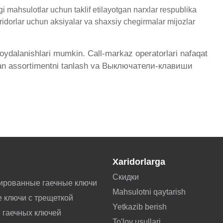
ahsulotlar uchun taklif etilayotgan narxlar respublika
ridorlar uchun aksiyalar va shaxsiy chegirmalar mijozlar
 foydalanishlari mumkin. Call-markaz operatorlari nafaqat
 bilan assortimentni tanlash va Выключатели-клавиши
Xaridorlarga
Скидки
ированные гаечные ключи
Mahsulotni qaytarish
 ключи с трещеткой
Yetkazib berish
 гаечных ключей
To'lov usullari