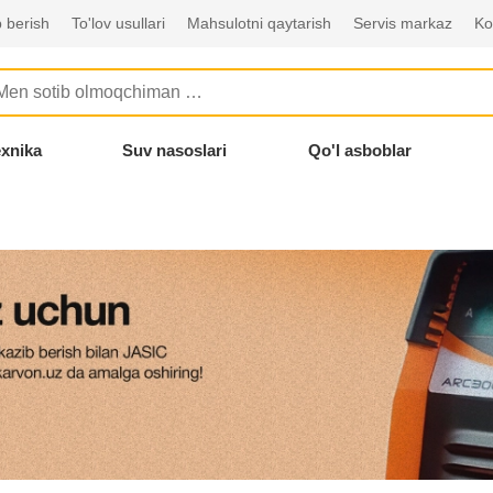
 berish
To'lov usullari
Mahsulotni qaytarish
Servis markaz
Ko
exnika
Suv nasoslari
Qo'l asboblar