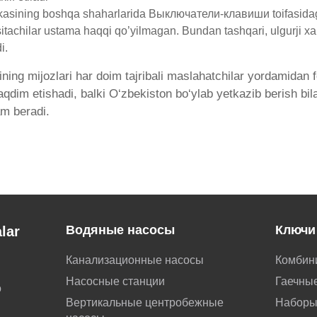
kasining boshqa shaharlarida Выключатели-клавиши toifasidagi m
sitachilar ustama haqqi qo’yilmagan. Bundan tashqari, ulgurji xa
i.
ining mijozlari har doim tajribali maslahatchilar yordamidan
 taqdim etishadi, balki O‘zbekiston bo‘ylab yetkazib berish
am beradi.
Водяные насосы
Ключи
lar
Канализационные насосы
Комбин
Насосные станции
Гаечные
о
Вертикальные центробежные
Наборы