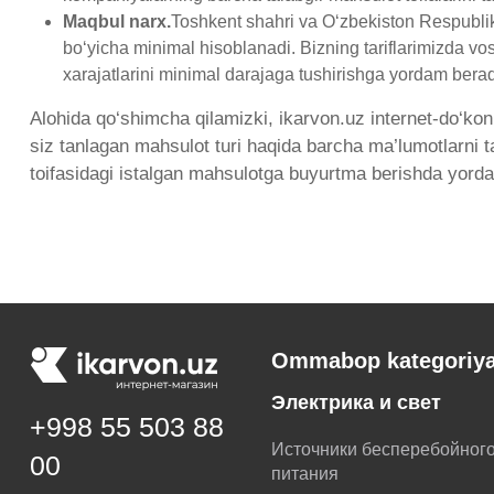
Maqbul narx.
Toshkent shahri va O‘zbekiston Respubli
bo‘yicha minimal hisoblanadi. Bizning tariflarimizda vo
xarajatlarini minimal darajaga tushirishga yordam berad
Alohida qo‘shimcha qilamizki, ikarvon.uz internet-do‘kon
siz tanlagan mahsulot turi haqida barcha ma’lumotlarni
toifasidagi istalgan mahsulotga buyurtma berishda yord
Ommabop kategoriya
Электрика и свет
+998 55 503 88
Источники бесперебойног
00
питания