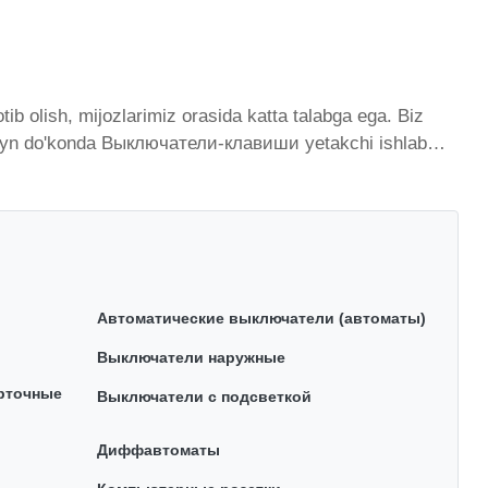
 olish, mijozlarimiz orasida katta talabga ega. Biz
Onlayn do'konda Выключатели-клавиши yetakchi ishlab
imiy ravishda kengayib bormoqda. Biz butun mamlakat
istondagi eng yaxshi narx bilan qo’shimcha qilingan,
da Выключатели-клавиши toifasidagi har bir element
Автоматические выключатели (автоматы)
Выключатели наружные
арточные
Выключатели с подсветкой
Диффавтоматы