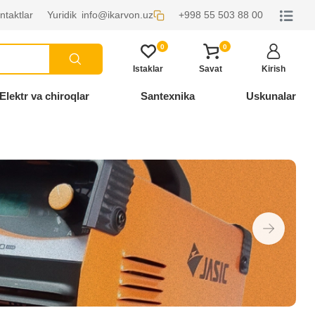
ntaktlar
Yuridik
info@ikarvon.uz
+998 55 503 88 00
0
0
Istaklar
Savat
Kirish
Elektr va chiroqlar
Santexnika
Uskunalar