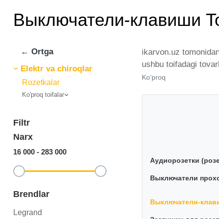
Выключатели-клавиши T
← Ortga
ikarvon.uz tomonidan
ushbu toifadagi tova
Elektr va chiroqlar
chiqaruvchilar va br
Ko‘proq
Rozetkalar
bo'ylab tovarlarni is
Ko'proq toifalar
ikarvon.uz dan Выкл
uchun optimal narx 
Filtr
Narx
16 000
-
283 000
Аудиорозетки (розе
Выключатели прох
Brendlar
Выключатели-клав
Legrand