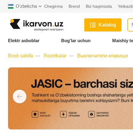
Oʻzbekcha
Chegirma
Brend
Biz haqimizda
Yetkazib
Katalog
Elektr asboblar
Bog'lar uchun
Maishiy t
Bosh sahifa
Rozetkalar
Выключатели-клавиши