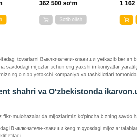
m
362 500 so‘m
1 162
h
Sotib olish
ifadagi tovarlarni Выключатели-клавиши yetkazib berish bila
akana savdodagi mijozlar uchun eng yaxshi imkoniyatlar yara
izning o‘nlab yetakchi kompaniya va tashkilotlari tomonida
shahri va Oʻzbekistonda ikarvon.uz
'z fikr-mulohazalarida mijozlarimiz ko'pincha bizning savdo ha
ndagi Выключатели-клавиши keng miqyosdagi mijozlar talablarin
lif etiladi