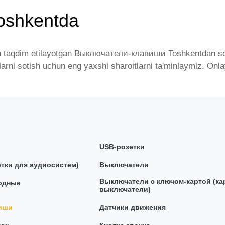
oshkentda
 taqdim etilayotgan Выключатели-клавиши Toshkentdan sotib
rlarni sotish uchun eng yaxshi sharoitlarni ta'minlaymiz. 
endlar tomonidan taqdim etilgan bo'lib, ularning ro'yxati do
talgan miqdorda yetkazib beramiz. Bularning barchasi O'zbek
ючатели-клавиши - bu eng keng narxlar oralig'i. Va bu yer
mavjud.
USB-розетки
тки для аудиосистем)
Выключатели
Выключатели с ключом-картой (к
одные
выключатели)
иши
Датчики движения