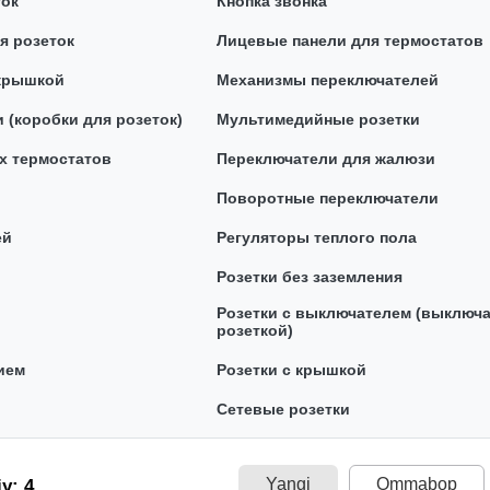
ток
Кнопка звонка
я розеток
Лицевые панели для термостатов
 крышкой
Механизмы переключателей
 (коробки для розеток)
Мультимедийные розетки
х термостатов
Переключатели для жалюзи
Поворотные переключатели
ей
Регуляторы теплого пола
Розетки без заземления
Розетки с выключателем (выключа
розеткой)
ием
Розетки с крышкой
Сетевые розетки
Yangi
Ommabop
y: 4