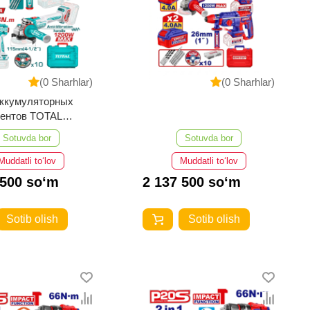
(0 Sharhlar)
(0 Sharhlar)
аккумуляторных
ментов TOTAL
02598
Sotuvda bor
Sotuvda bor
Muddatli to‘lov
Muddatli to‘lov
 500 so‘m
2 137 500 so‘m
Sotib olish
Sotib olish