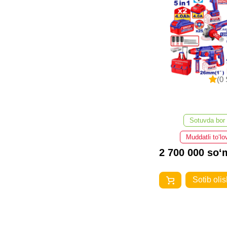
(0 
Sotuvda bor
Muddatli to‘lo
2 700 000 so‘
Sotib olis