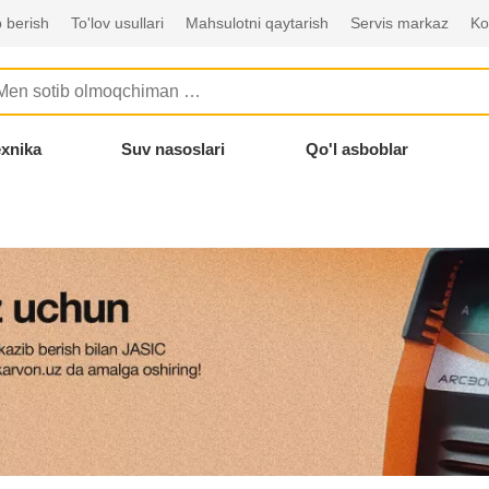
 berish
To'lov usullari
Mahsulotni qaytarish
Servis markaz
Ko
exnika
Suv nasoslari
Qo'l asboblar