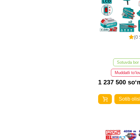
(0 
Sotuvda bor
Muddatli to‘lo
1 237 500 so‘
Sotib olis