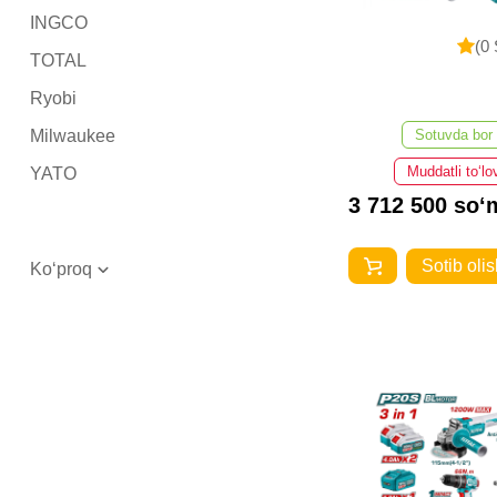
INGCO
(0 
TOTAL
Ryobi
Milwaukee
Sotuvda bor
Muddatli to‘lo
YATO
3 712 500 so‘
Sotib olis
Ko‘proq