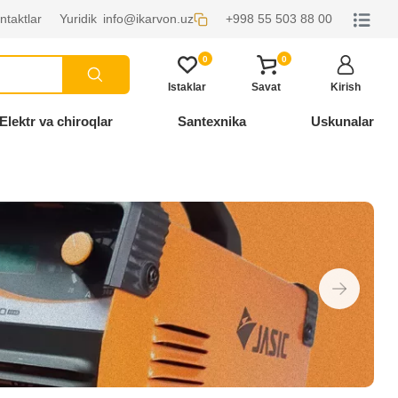
ntaktlar
Yuridik
info@ikarvon.uz
+998 55 503 88 00
0
0
Istaklar
Savat
Kirish
Elektr va chiroqlar
Santexnika
Uskunalar