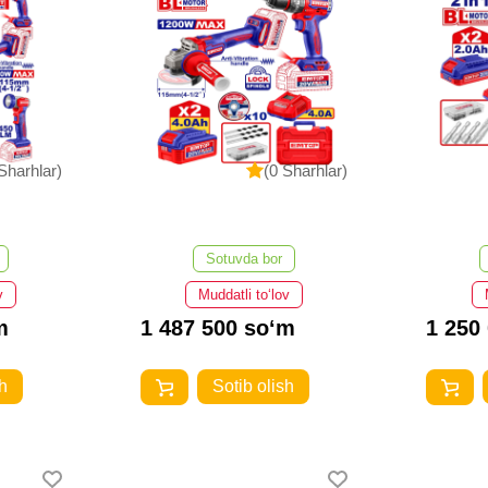
Sharhlar)
(0 Sharhlar)
Sotuvda bor
v
Muddatli to‘lov
m
1 487 500 so‘m
1 250
h
Sotib olish