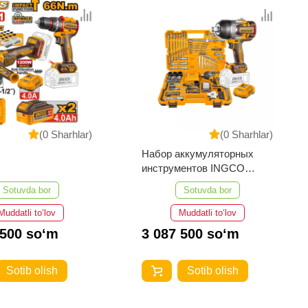
(0 Sharhlar)
(0 Sharhlar)
Набор аккумуляторных
инструментов INGCO
HKTHP31261
Sotuvda bor
Sotuvda bor
Muddatli to‘lov
Muddatli to‘lov
 500 so‘m
3 087 500 so‘m
Sotib olish
Sotib olish