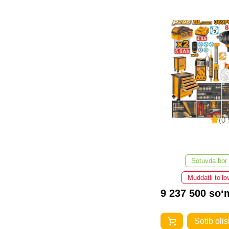
(0 
Sotuvda bor
Muddatli to‘lo
9 237 500 so‘
Sotib olis