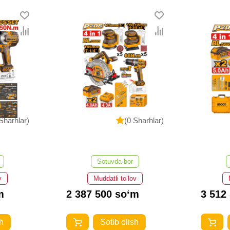
Sharhlar)
(0 Sharhlar)
Sotuvda bor
v
Muddatli to‘lov
m
2 387 500 so‘m
3 512
h
Sotib olish