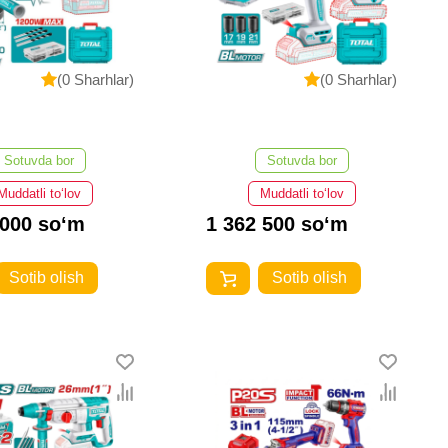
(0 Sharhlar)
(0 Sharhlar)
Sotuvda bor
Sotuvda bor
Muddatli to‘lov
Muddatli to‘lov
 000 so‘m
1 362 500 so‘m
Sotib olish
Sotib olish