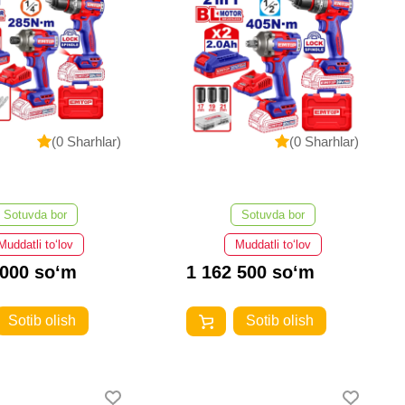
(0 Sharhlar)
(0 Sharhlar)
Sotuvda bor
Sotuvda bor
Muddatli to‘lov
Muddatli to‘lov
 000 so‘m
1 162 500 so‘m
Sotib olish
Sotib olish