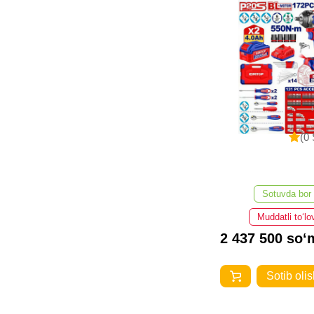
(0 
Sotuvda bor
Muddatli to‘lo
2 437 500 so‘
Sotib olis