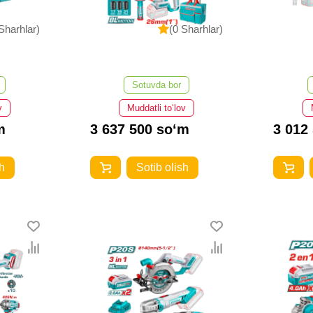
Sharhlar)
(0 Sharhlar)
Sotuvda bor
v
Muddatli to‘lov
m
3 637 500 so‘m
3 012
h
Sotib olish