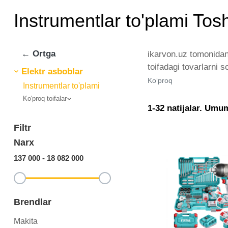
Instrumentlar to'plami To
← Ortga
ikarvon.uz tomonidan 
toifadagi tovarlarni 
Elektr asboblar
chiqaruvchilar va br
Ko‘proq
Instrumentlar to'plami
bo'ylab tovarlarni is
Ko'proq toifalar
ikarvon.uz dan Instru
1-32 natijalar. Umu
optimal narx mavjud.
Filtr
Narx
137 000
-
18 082 000
Brendlar
Makita