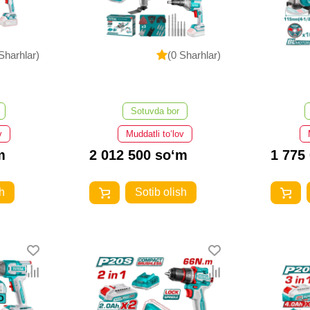
Sharhlar)
(0 Sharhlar)
Sotuvda bor
v
Muddatli to‘lov
m
2 012 500 so‘m
1 775
h
Sotib olish