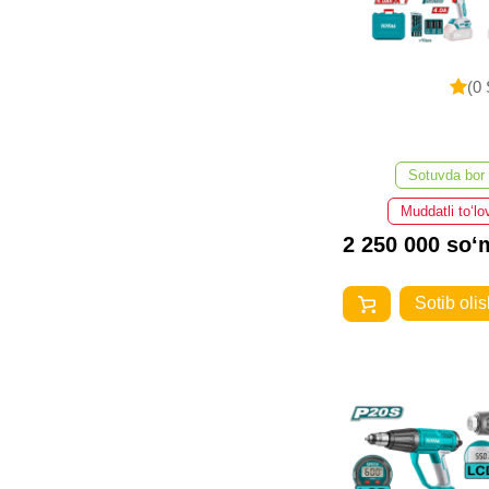
(0 
Sotuvda bor
Muddatli to‘lo
2 250 000 so‘
Sotib olis