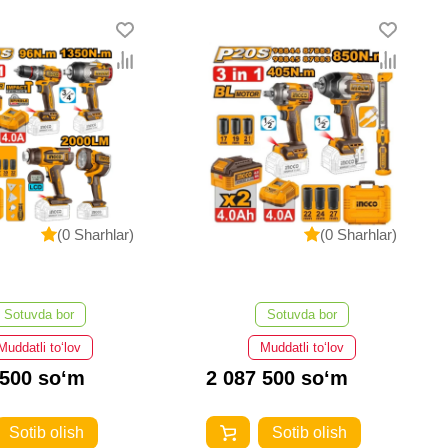
(0 Sharhlar)
(0 Sharhlar)
Sotuvda bor
Sotuvda bor
Muddatli to‘lov
Muddatli to‘lov
 500 so‘m
2 087 500 so‘m
Sotib olish
Sotib olish