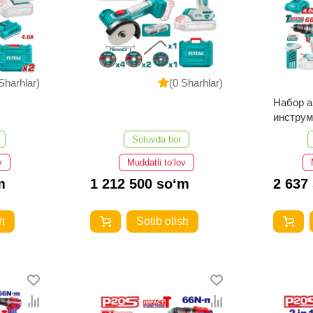
Sharhlar)
(0 Sharhlar)
Набор 
инстру
TCKLI2
Sotuvda bor
v
Muddatli to‘lov
m
1 212 500 so‘m
2 637
h
Sotib olish