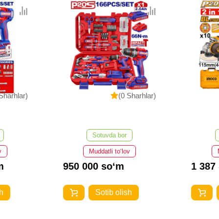
Sharhlar)
(0 Sharhlar)
Sotuvda bor
v
Muddatli to‘lov
m
950 000 so‘m
1 387
h
Sotib olish