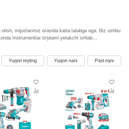
olish, mijozlarimiz orasida katta talabga ega. Biz ushbu
konda Instrumentlar to'plami yetakchi ishlab
imiy ravishda kengayib bormoqda. Biz butun mamlakat
istondagi eng yaxshi narx bilan qo’shimcha qilingan,
nstrumentlar to'plami toifasidagi har bir element uchun
Yuqori reyting
Yuqori narx
Past narx