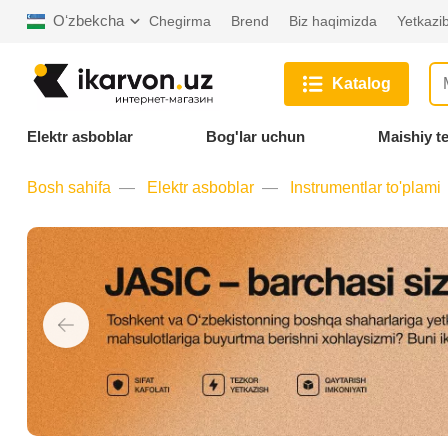
Oʻzbekcha
Chegirma
Brend
Biz haqimizda
Yetkazib
Katalog
Elektr asboblar
Bog'lar uchun
Maishiy t
Bosh sahifa
Elektr asboblar
Instrumentlar to'plami