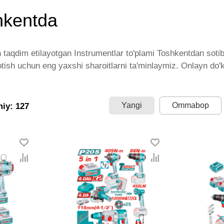
shkentda
taqdim etilayotgan Instrumentlar to'plami Toshkentdan sotib 
sotish uchun eng yaxshi sharoitlarni ta'minlaymiz. Onlayn do'
endlar tomonidan taqdim etilgan bo'lib, ularning ro'yxati do
talgan miqdorda yetkazib beramiz. Bularning barchasi O'zbek
mentlar to'plami - bu eng keng narxlar oralig'i. Va bu yerda I
Yangi
Ommabop
miy: 127