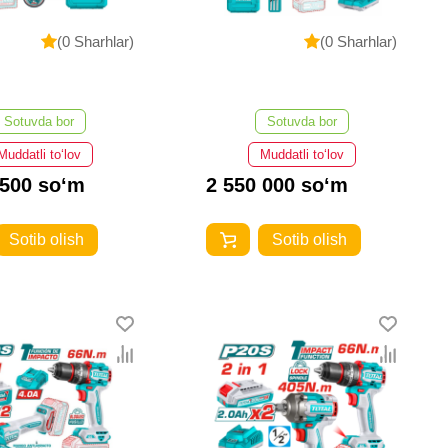
(0 Sharhlar)
(0 Sharhlar)
Sotuvda bor
Sotuvda bor
Muddatli to‘lov
Muddatli to‘lov
 500 so‘m
2 550 000 so‘m
Sotib olish
Sotib olish