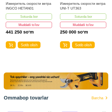
Измеритель скорости ветра
Измеритель скорости ветра
INGCO HETAN01
UNI-T UT363
Sotuvda bor
Sotuvda bor
Muddatli to‘lov
Muddatli to‘lov
441 250 so‘m
250 000 so‘m
Sotib olish
Sotib olish
Ommabop tovarlar
Barcha