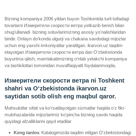
Bizning kompaniya 2006 yildan buyon Toshkentda turli toifadagi
tovarlarni Измерители скорости ветра yetkazib berish bilan
shug’ullanadi ­ bizning sotuvlarimizning asosiy yo'nalishlaridan
biridir. Onlayn do'konda ulgurji va chakana savdodagi mijozlar
uchun eng yaxshi imkoniyatlar yaratilgan. ikarvon.uz taqdim
etayotgan Измерители скорости ветра dan O‘zbekistonda
buyurtma qilish, mamlakatimizning o‘nlab yetakchi kompaniya
va tashkilotlari tomonidan muvaffaqiyatli foydalanmoqda.
Измерители скорости ветра ni Toshkent
shahri va Oʻzbekistonda ikarvon.uz
saytidan sotib olish eng maqbul qaror.
Mahsulotlar sifati va ko'rsatilayotgan xizmatlar haqida o'z fikr-
mulohazalarida mijozlarimiz ko'pincha bizning savdo haqida
quyidagi afzalliklarini qayd etadilar
Keng tanlov.
Katalogimizda taqdim etilgan O'zbekistondagi