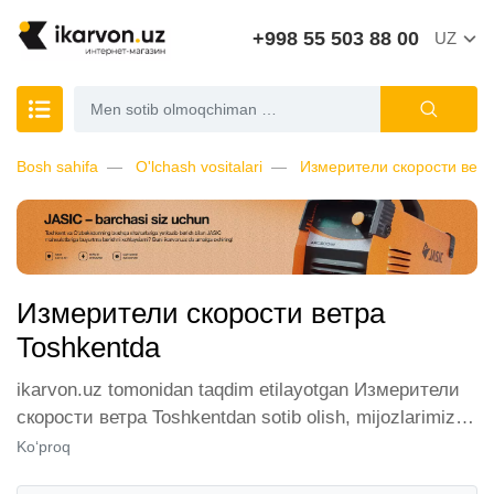
+998 55 503 88 00
UZ
Bosh sahifa
O'lchash vositalari
Измерители скорости ветр
Измерители скорости ветра
Toshkentda
ikarvon.uz tomonidan taqdim etilayotgan Измерители
скорости ветра Toshkentdan sotib olish, mijozlarimiz
orasida katta talabga ega. Biz ushbu toifadagi tovarlarni
Ko‘proq
sotish uchun eng yaxshi sharoitlarni ta'minlaymiz.