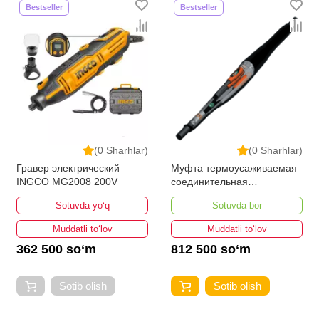
Bestseller
Bestseller
(0 Sharhlar)
(0 Sharhlar)
Гравер электрический
Муфта термоусаживаемая
INGCO MG2008 200V
соединительная
3СТп-10У-35...50
Sotuvda yo‘q
Sotuvda bor
Muddatli to‘lov
Muddatli to‘lov
362 500 so‘m
812 500 so‘m
Sotib olish
Sotib olish