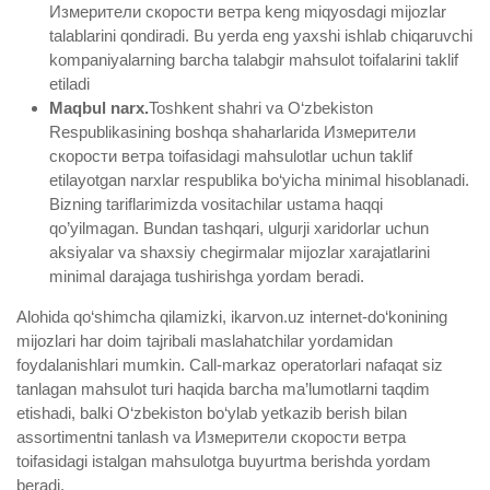
Измерители скорости ветра keng miqyosdagi mijozlar
talablarini qondiradi. Bu yerda eng yaxshi ishlab chiqaruvchi
kompaniyalarning barcha talabgir mahsulot toifalarini taklif
etiladi
Maqbul narx.
Toshkent shahri va O‘zbekiston
Respublikasining boshqa shaharlarida Измерители
скорости ветра toifasidagi mahsulotlar uchun taklif
etilayotgan narxlar respublika bo‘yicha minimal hisoblanadi.
Bizning tariflarimizda vositachilar ustama haqqi
qo’yilmagan. Bundan tashqari, ulgurji xaridorlar uchun
aksiyalar va shaxsiy chegirmalar mijozlar xarajatlarini
minimal darajaga tushirishga yordam beradi.
Alohida qo‘shimcha qilamizki, ikarvon.uz internet-do‘konining
mijozlari har doim tajribali maslahatchilar yordamidan
foydalanishlari mumkin. Call-markaz operatorlari nafaqat siz
tanlagan mahsulot turi haqida barcha ma’lumotlarni taqdim
etishadi, balki O‘zbekiston bo‘ylab yetkazib berish bilan
assortimentni tanlash va Измерители скорости ветра
toifasidagi istalgan mahsulotga buyurtma berishda yordam
beradi.