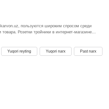
ikarvon.uz, пользуются широким спросом среди
товара. Розетки тройники в интернет-магазине
тоянно расширяется. Мы доставляем товар в любом
истану стоимость, Розетки тройники от ikarvon.uz —
 цена для каждой позиции из категории Розетки
Yuqori reyting
Yuqori narx
Past narx