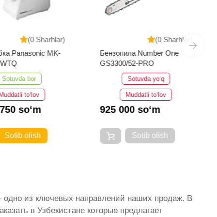
(0 Sharhlar)
(0 Sharhlar)
ка Panasonic MK-
Бензопила Number One
0WTQ
GS3300/52-PRO
Sotuvda bor
Sotuvda yo‘q
Muddatli to‘lov
Muddatli to‘lov
 750 so‘m
925 000 so‘m
Sotib olish
Sotib olish
 — одно из ключевых направлений наших продаж. В
аказать в Узбекистане которые предлагает