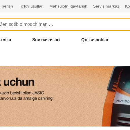
 berish
To'lov usullari
Mahsulotni qaytarish
Servis markaz
Ko
exnika
Suv nasoslari
Qo'l asboblar