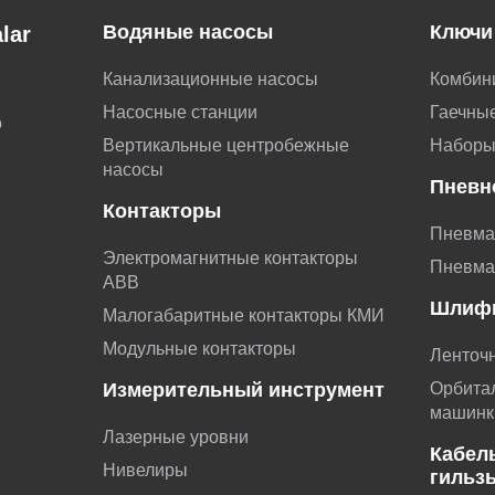
Водяные насосы
Ключи
lar
Канализационные насосы
Комбин
Насосные станции
Гаечные
о
Вертикальные центробежные
Наборы
насосы
Пневн
Контакторы
Пневма
Электромагнитные контакторы
Пневма
АВВ
Шлиф
Малогабаритные контакторы КМИ
Модульные контакторы
Ленточ
Измерительный инструмент
Орбита
машинк
Лазерные уровни
Кабел
Нивелиры
гильз