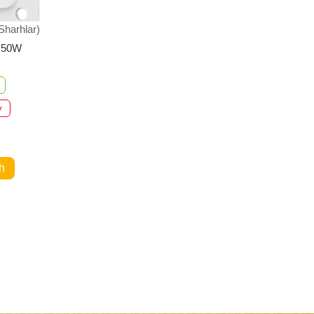
Sharhlar)
 50W
v
h