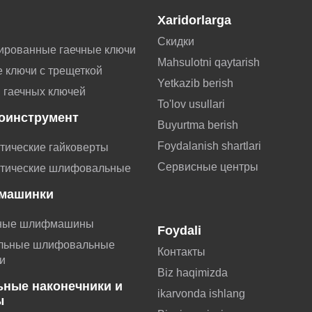
Xaridorlarga
Скидки
ированные гаечные ключи
Mahsulotni qaytarish
 ключи с трещеткой
Yetkazib berish
 гаечных ключей
To'lov usullari
оинструмент
Buyurtma berish
Foydalanish shartlari
тические гайковерты
Сервисные центры
тические шлифовальные
машинки
ные шлифмашины
Foydali
льные шлифовальные
Контакты
и
Biz haqimizda
ьные наконечники и
ikarvonda ishlang
ы