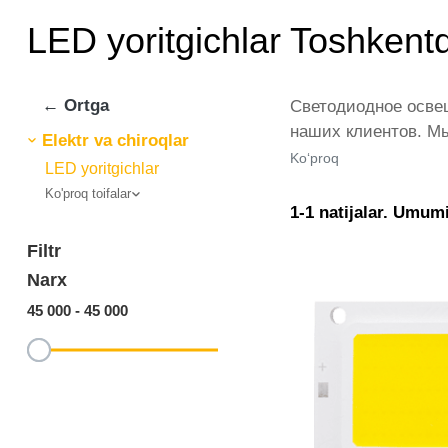
LED yoritgichlar Toshkent
← Ortga
Светодиодное освещ
наших клиентов. Мы
Elektr va chiroqlar
представлены веду
Ko‘proq
LED yoritgichlar
количестве по всей
Ko'proq toifalar
это самый широкий 
1-1 natijalar. Umumi
тройники.
Filtr
Narx
45 000
-
45 000