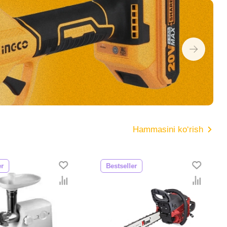
Hammasini ko‘rish
er
Bestseller