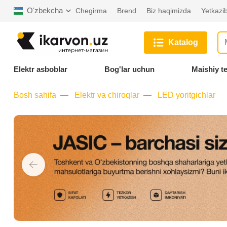
Oʻzbekcha
Chegirma
Brend
Biz haqimizda
Yetkazib
Katalog
Elektr asboblar
Bog'lar uchun
Maishiy t
Bosh sahifa
Elektr va chiroqlar
LED yoritgichlar