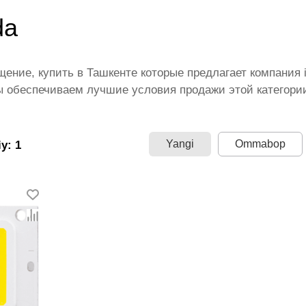
da
ение, купить в Ташкенте которые предлагает компания 
 обеспечиваем лучшие условия продажи этой категории 
щими производителями и брендами, список которых пос
 территории страны. Все это дополняет лучшая по Узбек
диапазон цен. Причем здесь представлена оптимальная
Yangi
Ommabop
y: 1