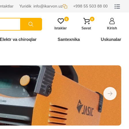
ntaktlar
Yuridik
info@ikarvon.uz
+998 55 503 88 00
0
0
Istaklar
Savat
Kirish
Elektr va chiroqlar
Santexnika
Uskunalar