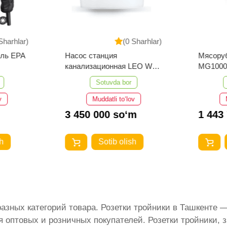
Sharhlar)
(0 Sharhlar)
ель EPA
Насос станция
Мясоруб
канализационная LEO WC-
MG100
600
Sotuvda bor
v
Muddatli to‘lov
3 450 000 so‘m
1 443
h
Sotib olish
разных категорий товара. Розетки тройники в Ташкенте
оптовых и розничных покупателей. Розетки тройники, з