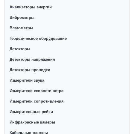
bo'lib, ularning ro'yxati doimiy ravishda kengayib
Анализаторы энергии
bormoqda. Biz butun mamlakat bo'ylab tovarlarni
Виброметры
istalgan miqdorda yetkazib beramiz. Bularning barchasi
Влагометры
O'zbekistondagi eng yaxshi narx bilan qo’shimcha
qilingan, ikarvon.uz dan Трассоискатели - bu eng keng
Геодезическое оборудование
narxlar oralig'i. Va bu yerda Трассоискатели toifasidagi
Детекторы
har bir element uchun optimal narx mavjud.
Детекторы напряжения
Детекторы проводки
Измерители звука
Измерители скорости ветра
Измерители сопротивления
Измерительные рейки
Инфракрасные камеры
Кабельные тестеры