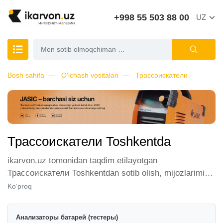
+998 55 503 88 00
UZ
Bosh sahifa
O'lchash vositalari
Трассоискатели
Трассоискатели Toshkentda
ikarvon.uz tomonidan taqdim etilayotgan
Трассоискатели Toshkentdan sotib olish, mijozlarimiz
orasida katta talabga ega. Biz ushbu toifadagi tovarlarni
Ko‘proq
sotish uchun eng yaxshi sharoitlarni ta'minlaymiz.
Onlayn do'konda Трассоискатели yetakchi ishlab
Анализаторы батарей (тестеры)
chiqaruvchilar va brendlar tomonidan taqdim etilgan