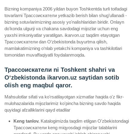
Bizning kompaniya 2006 yildan buyon Toshkentda turli toifadagi
tovarlarni Трассоискатели yetkazib berish bilan shug’ullanadi ­
bizning sotuvlarimizning asosiy yo'nalishlaridan biridir. Onlayn
do'konda ulgurji va chakana savdodagi mijozlar uchun eng
yaxshi imkoniyatlar yaratilgan. ikarvon.uz taqdim etayotgan
Трассоискатели dan O‘zbekistonda buyurtma qilish,
mamlakatimizning o‘nlab yetakchi kompaniya va tashkilotlari
tomonidan muvaffaqiyatli foydalanmoqda.
Трассоискатели ni Toshkent shahri va
Oʻzbekistonda ikarvon.uz saytidan sotib
olish eng maqbul qaror.
Mahsulotlar sifati va ko'rsatilayotgan xizmatlar haqida o'z fikr-
mulohazalarida mijozlarimiz ko'pincha bizning savdo haqida
quyidagi afzalliklarini qayd etadilar
Keng tanlov.
Katalogimizda taqdim etilgan O'zbekistondagi
Трассоискатели keng miqyosdagi mijozlar talablarini