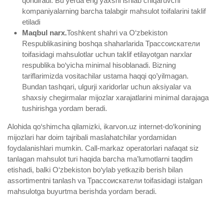
qondiradi. Bu yerda eng yaxshi ishlab chiqaruvchi
kompaniyalarning barcha talabgir mahsulot toifalarini taklif
etiladi
Maqbul narx.
Toshkent shahri va O‘zbekiston
Respublikasining boshqa shaharlarida Трассоискатели
toifasidagi mahsulotlar uchun taklif etilayotgan narxlar
respublika bo‘yicha minimal hisoblanadi. Bizning
tariflarimizda vositachilar ustama haqqi qo’yilmagan.
Bundan tashqari, ulgurji xaridorlar uchun aksiyalar va
shaxsiy chegirmalar mijozlar xarajatlarini minimal darajaga
tushirishga yordam beradi.
Alohida qo‘shimcha qilamizki, ikarvon.uz internet-do‘konining
mijozlari har doim tajribali maslahatchilar yordamidan
foydalanishlari mumkin. Call-markaz operatorlari nafaqat siz
tanlagan mahsulot turi haqida barcha ma’lumotlarni taqdim
etishadi, balki O‘zbekiston bo‘ylab yetkazib berish bilan
assortimentni tanlash va Трассоискатели toifasidagi istalgan
mahsulotga buyurtma berishda yordam beradi.