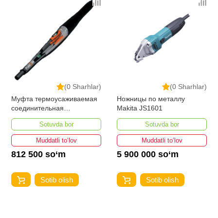
(0 Sharhlar)
(0 Sharhlar)
Муфта термоусаживаемая
Ножницы по металлу
соединительная
Makita JS1601
3СТп-10У-35...50
Sotuvda bor
Sotuvda bor
Muddatli to‘lov
Muddatli to‘lov
812 500 so‘m
5 900 000 so‘m
Sotib olish
Sotib olish