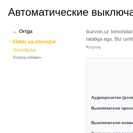
Автоматические выключа
← Ortga
ikarvon.uz tomonidan
talabga ega. Biz ush
Elektr va chiroqlar
выключатели (автомат
Ko‘proq
Rozetkalar
kengayib bormoqda. B
Ko'proq toifalar
yaxshi narx bilan qo
yerda Автоматически
Аудиорозетки (розе
Выключатели прох
Выключатели-клав