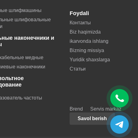
ные шлифмашины
Foydali
льные шлифовальные
Контакты
и
Biz haqimizda
ьные наконечники и
ikarvonda ishlang
ы
Bizning missiya
 кабельные медные
Yuridik shaxslarga
иевые наконечники
Статьи
вольтное
дование
азователь частоты
Brend
Servis markaz
Savol berish