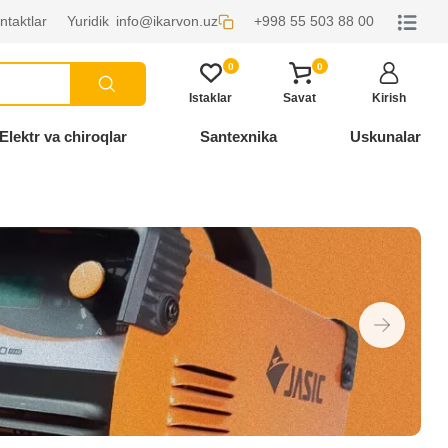
ntaktlar
Yuridik
info@ikarvon.uz
+998 55 503 88 00
0
0
Istaklar
Savat
Kirish
Elektr va chiroqlar
Santexnika
Uskunalar