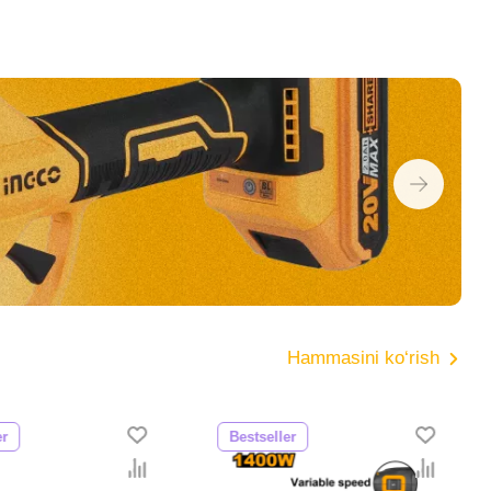
Hammasini ko‘rish
er
Bestseller