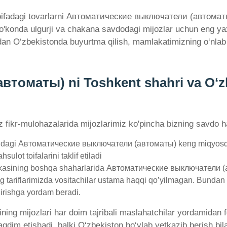
oifadagi tovarlarni Автоматические выключатели (автоматы) 
 do'konda ulgurji va chakana savdodagi mijozlar uchun eng ya
O‘zbekistonda buyurtma qilish, mamlakatimizning o‘nlab y
оматы) ni Toshkent shahri va Oʻzb
'z fikr-mulohazalarida mijozlarimiz ko'pincha bizning savdo ha
ndagi Автоматические выключатели (автоматы) keng miqyosdagi 
lot toifalarini taklif etiladi
kasining boshqa shaharlarida Автоматические выключатели (авт
g tariflarimizda vositachilar ustama haqqi qo’yilmagan. Bundan t
hirishga yordam beradi.
ining mijozlari har doim tajribali maslahatchilar yordamidan
taqdim etishadi, balki O‘zbekiston bo‘ylab yetkazib berish 