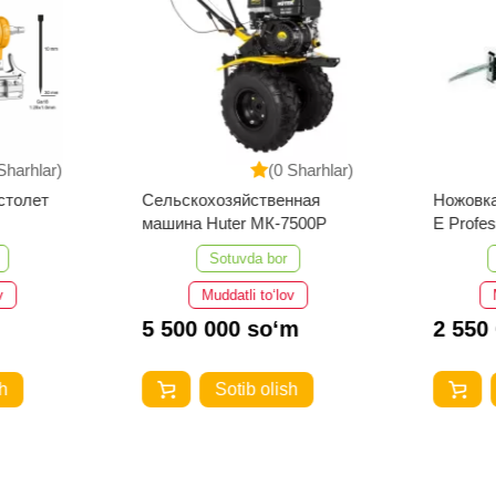
Sharhlar)
(0 Sharhlar)
столет
Сельскохозяйственная
Ножовк
машина Huter МК-7500P
E Profes
Sotuvda bor
v
Muddatli to‘lov
5 500 000 so‘m
2 550
h
Sotib olish