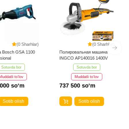
(0 Sharhlar)
(0 Sharhlar)
а Bosch GSA 1100
Полировальная машина
sional
INGCO AP140016 1400V
Sotuvda bor
Sotuvda bor
Muddatli to‘lov
Muddatli to‘lov
 000 so‘m
737 500 so‘m
Sotib olish
Sotib olish