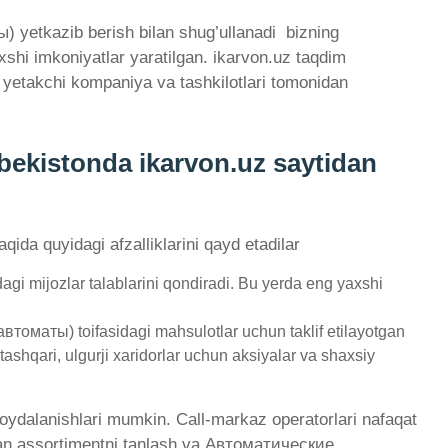
yetkazib berish bilan shug’ullanadi ­ bizning
xshi imkoniyatlar yaratilgan. ikarvon.uz taqdim
etakchi kompaniya va tashkilotlari tomonidan
ekistonda ikarvon.uz saytidan
qida quyidagi afzalliklarini qayd etadilar
mijozlar talablarini qondiradi. Bu yerda eng yaxshi
оматы) toifasidagi mahsulotlar uchun taklif etilayotgan
ashqari, ulgurji xaridorlar uchun aksiyalar va shaxsiy
 foydalanishlari mumkin. Call-markaz operatorlari nafaqat
bilan assortimentni tanlash va Автоматические