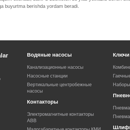
ga buyurtma berishda yordam beradi.
Водяные насосы
Ключи
lar
Канализационные насосы
Комбин
Насосные станции
Гаечные
о
Вертикальные центробежные
Наборы
насосы
Пневн
Контакторы
Пневма
Электромагнитные контакторы
Пневма
АВВ
Шлиф
Малогабаритные контакторы КМИ