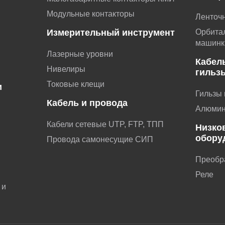
Модульные контакторы
Ленточ
Измерительный инструмент
Орбита
машинк
Лазерные уровни
Кабел
Нивелиры
гильз
Токовые клещи
и
Гильзы
Кабель и провода
и
Алюмин
Кабели сетевые UTP, FTP, ТПП
Низко
обору
Провода самонесущие СИП
Преобр
ы
Реле
 и