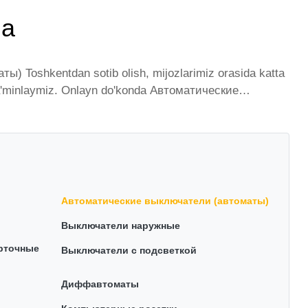
da
) Toshkentdan sotib olish, mijozlarimiz orasida katta
i ta'minlaymiz. Onlayn do'konda Автоматические
im etilgan bo'lib, ularning ro'yxati doimiy ravishda
kazib beramiz. Bularning barchasi O'zbekistondagi eng
ели (автоматы) - bu eng keng narxlar oralig'i. Va bu
un optimal narx mavjud.
Автоматические выключатели (автоматы)
Выключатели наружные
арточные
Выключатели с подсветкой
Диффавтоматы