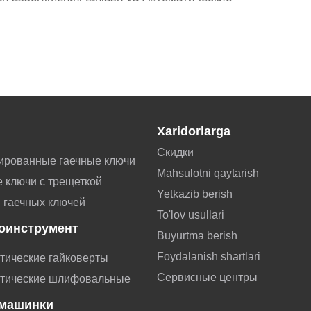
Xaridorlarga
Скидки
ированные гаечные ключи
Mahsulotni qaytarish
 ключи с трещеткой
Yetkazib berish
 гаечных ключей
To'lov usullari
оинструмент
Buyurtma berish
Foydalanish shartlari
тические гайковерты
Сервисные центры
тические шлифовальные
машинки