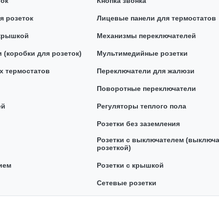
ток
Кнопка звонка
я розеток
Лицевые панели для термостатов
 крышкой
Механизмы переключателей
 (коробки для розеток)
Мультимедийные розетки
х термостатов
Переключатели для жалюзи
Поворотные переключатели
ей
Регуляторы теплого пола
Розетки без заземления
Розетки с выключателем (выключа
розеткой)
ием
Розетки с крышкой
Сетевые розетки