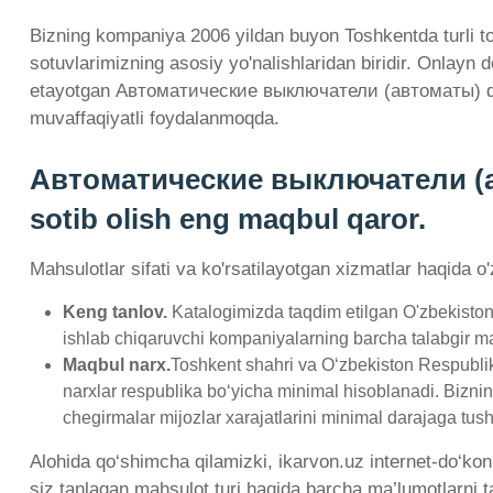
Bizning kompaniya 2006 yildan buyon Toshkentda turli t
sotuvlarimizning asosiy yo'nalishlaridan biridir. Onlayn
etayotgan Автоматические выключатели (автоматы) dan 
muvaffaqiyatli foydalanmoqda.
Автоматические выключатели (авт
sotib olish eng maqbul qaror.
Mahsulotlar sifati va ko'rsatilayotgan xizmatlar haqida o
Keng tanlov.
Katalogimizda taqdim etilgan O'zbekisto
ishlab chiqaruvchi kompaniyalarning barcha talabgir mahsu
Maqbul narx.
Toshkent shahri va O‘zbekiston Respubli
narxlar respublika bo‘yicha minimal hisoblanadi. Biznin
chegirmalar mijozlar xarajatlarini minimal darajaga tus
Alohida qo‘shimcha qilamizki, ikarvon.uz internet-do‘kon
siz tanlagan mahsulot turi haqida barcha ma’lumotlarni 