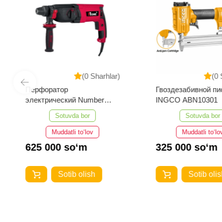
(0 Sharhlar)
(0 
Перфоратор
Гвоздезабивной пи
электрический Number
INGCO ABN10301
One EH1300/30-1
Sotuvda bor
Sotuvda bor
Muddatli to‘lov
Muddatli to‘lo
625 000 so‘m
325 000 so‘m
Sotib olish
Sotib olis