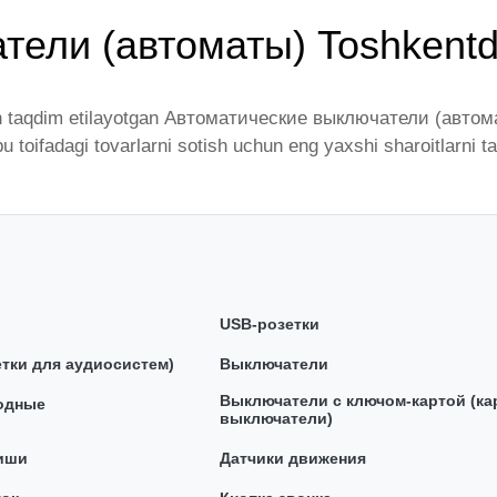
тели (автоматы) Toshkent
 taqdim etilayotgan Автоматические выключатели (автоматы
bu toifadagi tovarlarni sotish uchun eng yaxshi sharoitlarn
ы) yetakchi ishlab chiqaruvchilar va brendlar tomonidan taqd
iz butun mamlakat bo'ylab tovarlarni istalgan miqdorda yet
’shimcha qilingan, ikarvon.uz dan Автоматические выключат
е выключатели (автоматы) toifasidagi har bir element uch
USB-розетки
тки для аудиосистем)
Выключатели
Выключатели с ключом-картой (к
одные
выключатели)
иши
Датчики движения