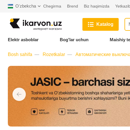
Oʻzbekcha
Chegirma
Brend
Biz haqimizda
Yetkazib
Katalog
Elektr asboblar
Bog'lar uchun
Maishiy t
Bosh sahifa
Rozetkalar
Автоматические выключа