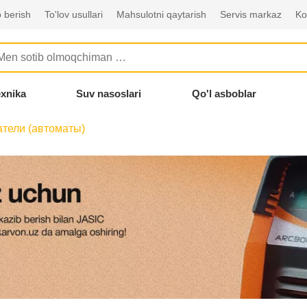
 berish
To'lov usullari
Mahsulotni qaytarish
Servis markaz
Ko
exnika
Suv nasoslari
Qo'l asboblar
тели (автоматы)