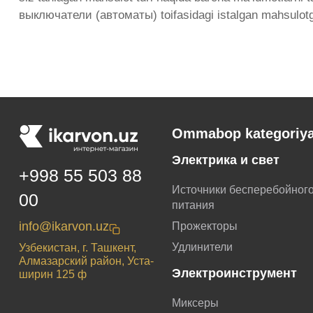
выключатели (автоматы) toifasidagi istalgan mahsulot
Ommabop kategoriya
Электрика и свет
+998 55 503 88
Источники бесперебойног
00
питания
info@ikarvon.uz
Прожекторы
Удлинители
Узбекистан, г. Ташкент,
Алмазарский район, Уста-
Электроинструмент
ширин 125 ф
Миксеры