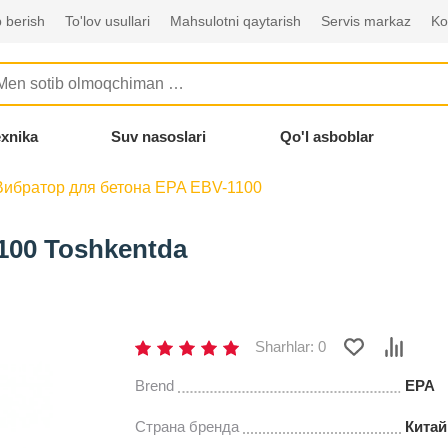
 berish
To'lov usullari
Mahsulotni qaytarish
Servis markaz
Ko
exnika
Suv nasoslari
Qo'l asboblar
Вибратор для бетона EPA EBV-1100
100 Toshkentda
Sharhlar: 0
Brend
EPA
Страна бренда
Китай