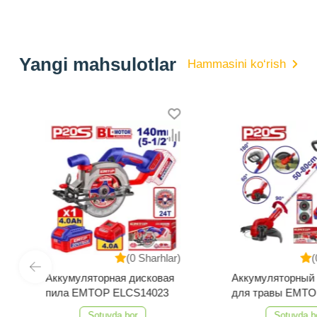
Yangi mahsulotlar
Hammasini ko‘rish
(0 Sharhlar)
(0 
Аккумуляторная дисковая
Аккумуляторный т
пила EMTOP ELCS14023
для травы EMTOP
ELGT203285
Sotuvda bor
Sotuvda bor