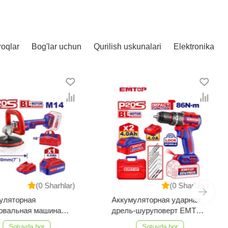
roqlar
Bog'lar uchun
Qurilish uskunalari
Elektronika
(0 Sharhlar)
(0 Sharhlar)
ляторная
Аккумуляторная ударная
вальная машина
дрель-шуруповерт EMTOP
ELAP20188
ECIDL208682
Sotuvda bor
Sotuvda bor