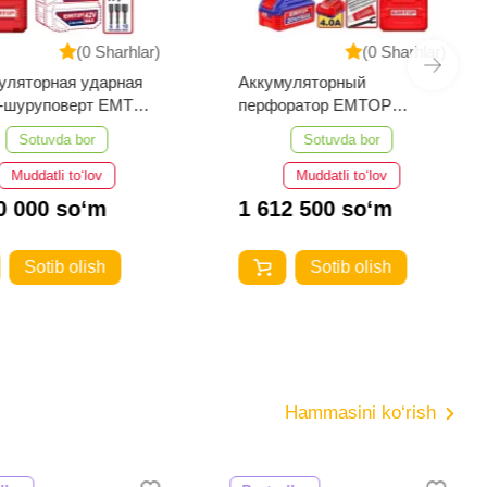
(0 Sharhlar)
(0 Sharhlar)
яторная ударная
Аккумуляторный
шуруповерт EMTOP
перфоратор EMTOP
29982
ELRH202862
Sotuvda bor
Sotuvda bor
Muddatli to‘lov
Muddatli to‘lov
 000 so‘m
1 612 500 so‘m
Sotib olish
Sotib olish
Hammasini ko‘rish