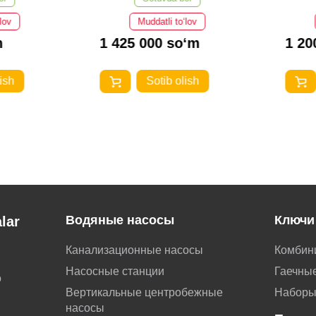
v
Muddatli to‘lov
1 425 000 so‘m
1 200
h
Sotib olish
Водяные насосы
Ключи
lar
Канализационные насосы
Комбин
Насосные станции
Гаечные
о
Вертикальные центробежные
Наборы
насосы