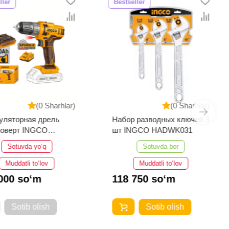
er
Bestseller
(0 Sharhlar)
(0 Sharhlar)
яторная дрель
Набор разводных ключей 3
верт INGCO
шт INGCO HADWK031
0518
Sotuvda yo‘q
Sotuvda bor
Muddatli to‘lov
Muddatli to‘lov
00 so‘m
118 750 so‘m
Sotib olish
Sotib olish