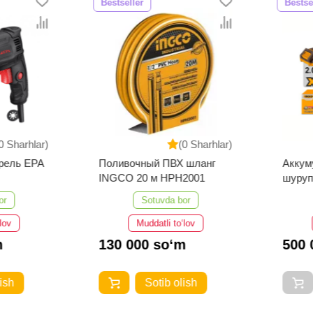
Bestseller
Bestsell
Sharhlar)
(0 Sharhlar)
ель EPA
Поливочный ПВХ шланг
Аккумул
INGCO 20 м HPH2001
шурупо
CDLI20
Sotuvda bor
v
Muddatli to‘lov
130 000 so‘m
500 0
h
Sotib olish