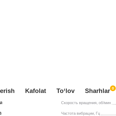
0
erish
Kafolat
To‘lov
Sharhlar
ай
Скорость вращения, об/мин
В
Частота вибрации, Гц