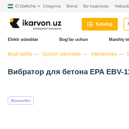
Oʻzbekcha
Chegirma
Brend
Biz haqimizda
Yetkazib
Katalog
Elektr asboblar
Bog'lar uchun
Maishiy t
Bosh sahifa
Qurilish uskunalari
Vibrotexnika
Вибратор для бетона EPA EBV-1
Bestseller