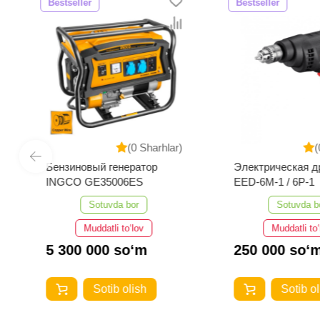
Bestseller
Bestseller
(0 Sharhlar)
(0 
Бензиновый генератор
Электрическая др
INGCO GE35006ES
EED-6M-1 / 6P-1
Sotuvda bor
Sotuvda bor
Muddatli to‘lov
Muddatli to‘lo
5 300 000 so‘m
250 000 so‘m
Sotib olish
Sotib olis