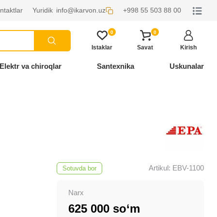
ntaktlar
Yuridik
info@ikarvon.uz
+998 55 503 88 00
0
0
Istaklar
Savat
Kirish
Elektr va chiroqlar
Santexnika
Uskunalar
Artikul: EBV-1100
Sotuvda bor
Narx
625 000 so‘m