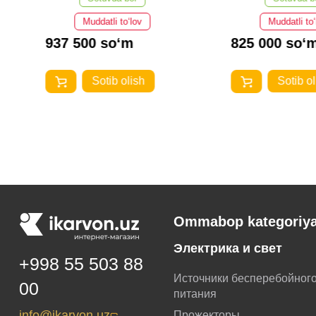
Muddatli to‘lov
Muddatli to‘lo
937 500 so‘m
825 000 so‘m
Sotib olish
Sotib olis
Ommabop kategoriya
Электрика и свет
+998 55 503 88
Источники бесперебойног
00
питания
info@ikarvon.uz
Прожекторы