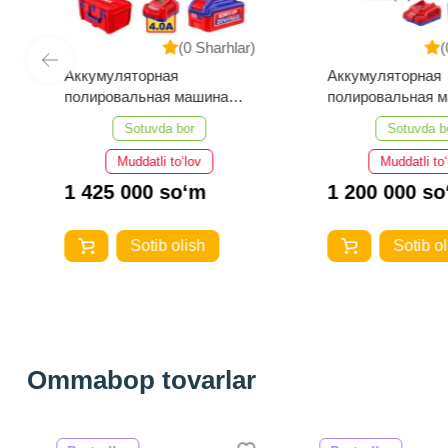
(0 Sharhlar)
(0 
Аккумуляторная
Аккумуляторная
полировальная машина
полировальная ма
EMTOP ELAP20158
EMTOP ELAP2018
Sotuvda bor
Sotuvda bor
Muddatli to‘lov
Muddatli to‘lo
1 425 000 so‘m
1 200 000 so‘
Sotib olish
Sotib olis
Ommabop tovarlar