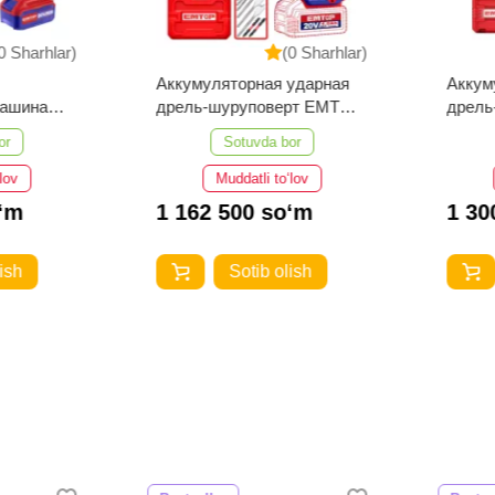
Sharhlar)
(0 Sharhlar)
Аккумуляторная ударная
Аккумул
шина
дрель-шуруповерт EMTOP
дрель-
8
ECIDL208682
ECIDL4
Sotuvda bor
v
Muddatli to‘lov
m
1 162 500 so‘m
1 300
h
Sotib olish