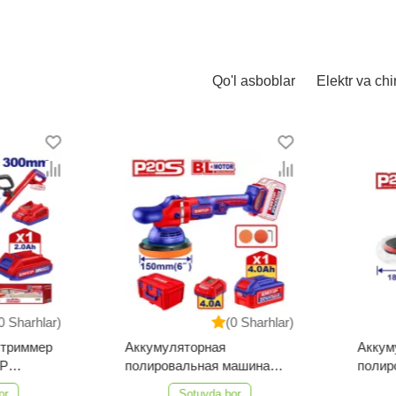
Qo'l asboblar
Elektr va chi
Sharhlar)
(0 Sharhlar)
риммер
Аккумуляторная
Аккуму
полировальная машина
полиро
EMTOP ELAP20158
EMTOP 
Sotuvda bor