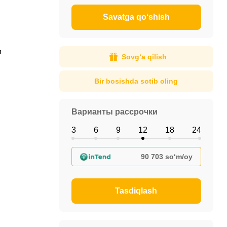
Savatga qo‘shish
м
Sovg‘a qilish
Bir bosishda sotib oling
Варианты рассрочки
3
6
9
12
18
24
90 703 so‘m/oy
Tasdiqlash