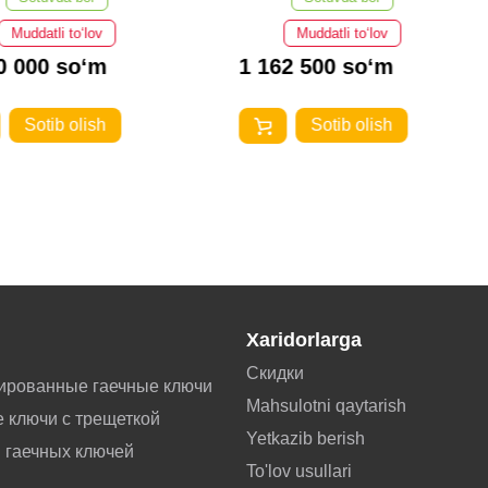
Muddatli to‘lov
Muddatli to‘lov
 000 so‘m
1 162 500 so‘m
Sotib olish
Sotib olish
Xaridorlarga
Скидки
ированные гаечные ключи
Mahsulotni qaytarish
 ключи с трещеткой
Yetkazib berish
 гаечных ключей
To'lov usullari